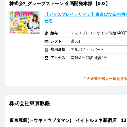
株式会社グレープストーン 企画開発本部 【002】
【ディスプレイデザイン】東京ばな奈の切
せる♪
給与
ディスプレイデザイン:時給1400
シフト
週5日
雇用形態
アルバイト・パート
アクセス
南阿佐ケ谷駅 徒歩4分
この企業の求人一覧を見
株式会社東京豚饅
東京豚饅(トウキョウブタマン) イイトルミネ新宿店 13