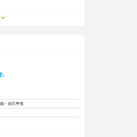
る
要♪
自由・自己申告