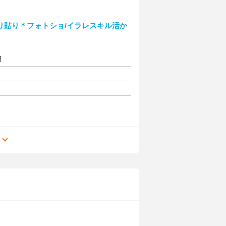
り貼り＊フォトショ/イラレスキル活か
円
る