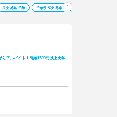
巫女 募集 千葉
千葉県 巫女 募集
神奈川 巫女 募集
巫女
らアルバイト！時給1300円以上★学