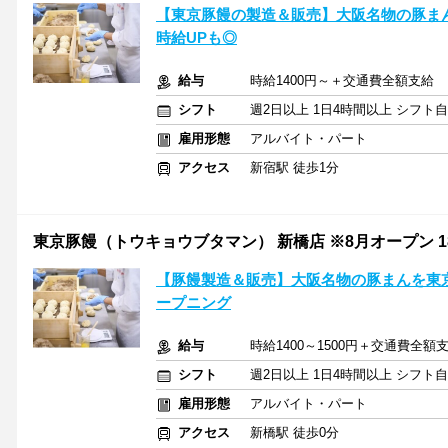
【東京豚饅の製造＆販売】大阪名物の豚ま
時給UPも◎
給与
時給1400円～＋交通費全額支給
シフト
週2日以上 1日4時間以上 シフト
雇用形態
アルバイト・パート
アクセス
新宿駅 徒歩1分
東京豚饅（トウキョウブタマン） 新橋店 ※8月オープン 1
【豚饅製造＆販売】大阪名物の豚まんを東
ープニング
給与
時給1400～1500円＋交通費全額
シフト
週2日以上 1日4時間以上 シフト
雇用形態
アルバイト・パート
アクセス
新橋駅 徒歩0分