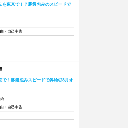
んを東京で！？豚饅包みのスピードで
自由・自己申告
8
京で！豚饅包みスピードで昇給◎8月オ
支給
自由・自己申告