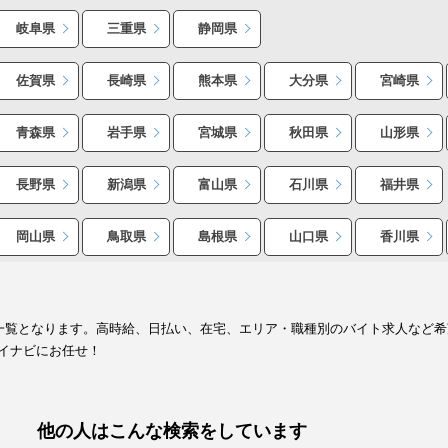
岐阜県
三重県
静岡県
佐賀県
長崎県
熊本県
大分県
宮崎県
青森県
岩手県
宮城県
秋田県
山形県
長野県
新潟県
富山県
石川県
福井県
岡山県
鳥取県
島根県
山口県
香川県
報一覧となります。高時給、日払い、在宅、エリア・職種別のバイト求人など
イナビにお任せ！
他の人はこんな検索をしています