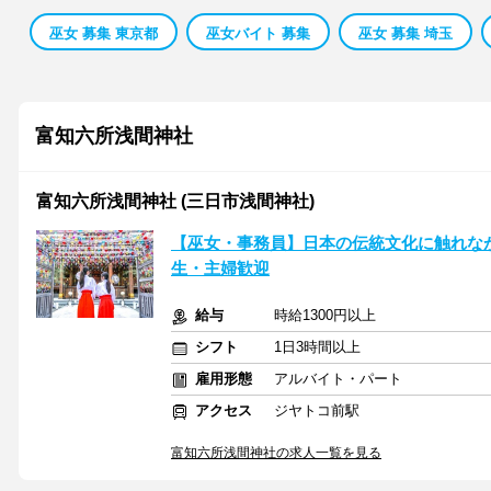
巫女 募集 東京都
巫女バイト 募集
巫女 募集 埼玉
富知六所浅間神社
富知六所浅間神社 (三日市浅間神社)
【巫女・事務員】日本の伝統文化に触れなが
生・主婦歓迎
給与
時給1300円以上
シフト
1日3時間以上
雇用形態
アルバイト・パート
アクセス
ジヤトコ前駅
富知六所浅間神社の求人一覧を見る