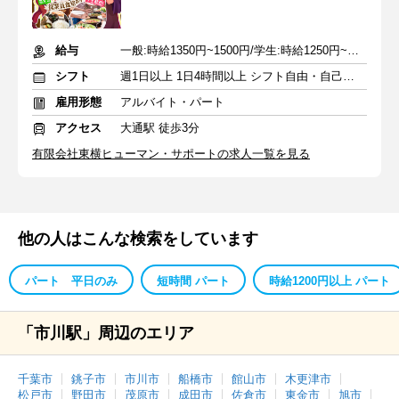
給与
一般:時給1350円~1500円/学生:時給1250円~1500円+交通費実費支給
シフト
週1日以上 1日4時間以上 シフト自由・自己申告
雇用形態
アルバイト・パート
アクセス
大通駅 徒歩3分
有限会社東横ヒューマン・サポートの求人一覧を見る
他の人はこんな検索をしています
パート 平日のみ
短時間 パート
時給1200円以上 パート
「市川駅」周辺のエリア
千葉市
銚子市
市川市
船橋市
館山市
木更津市
松戸市
野田市
茂原市
成田市
佐倉市
東金市
旭市