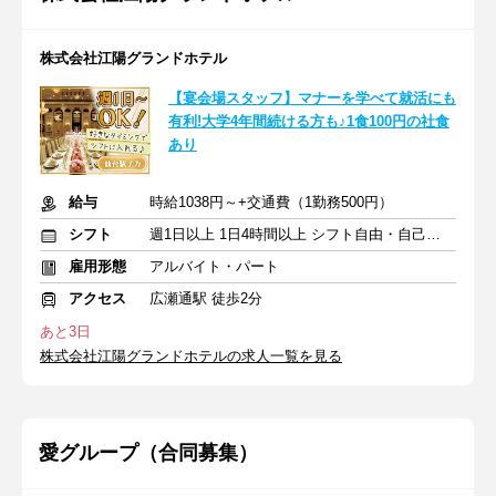
株式会社江陽グランドホテル
【宴会場スタッフ】マナーを学べて就活にも
有利!大学4年間続ける方も♪1食100円の社食
あり
給与
時給1038円～+交通費（1勤務500円）
シフト
週1日以上 1日4時間以上 シフト自由・自己申告
雇用形態
アルバイト・パート
アクセス
広瀬通駅 徒歩2分
あと3日
株式会社江陽グランドホテルの求人一覧を見る
愛グループ（合同募集）