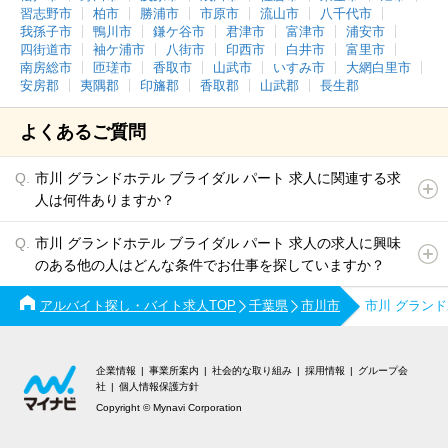
習志野市
柏市
勝浦市
市原市
流山市
八千代市
我孫子市
鴨川市
鎌ケ谷市
君津市
富津市
浦安市
四街道市
袖ケ浦市
八街市
印西市
白井市
富里市
南房総市
匝瑳市
香取市
山武市
いすみ市
大網白里市
安房郡
夷隅郡
印旛郡
香取郡
山武郡
長生郡
よくあるご質問
市川 グランドホテル ブライダル パート 求人に関連する求
人は何件ありますか？
市川 グランドホテル ブライダル パート 求人の求人に興味
のある他の人はどんな条件でお仕事を探していますか？
アルバイト探し・バイト求人TOP
千葉県
市川市
市川 グラン
企業情報
事業所案内
社会的な取り組み
採用情報
グループ会
社
個人情報保護方針
Copyright © Mynavi Corporation