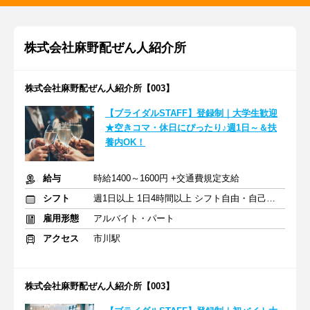
株式会社麻野配ぜん人紹介所
株式会社麻野配ぜん人紹介所【003】
【ブライダルSTAFF】登録制｜大学生歓迎
★空きコマ・休日にぴったり♪週1日～＆扶
養内OK！
給与
時給1400～1600円 +交通費規定支給
シフト
週1日以上 1日4時間以上 シフト自由・自己申告
雇用形態
アルバイト・パート
アクセス
市川駅
株式会社麻野配ぜん人紹介所【003】