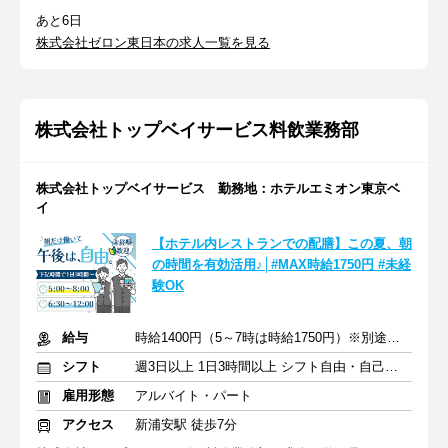
あと6日
株式会社ゼロン東日本の求人一覧を見る
株式会社トップベイサービス料飲業務部
株式会社トップベイサービス 勤務地：ホテルエミオン東京ベ
イ
【ホテル内レストランでの配膳】この夏、朝
の時間を有効活用♪│#MAX時給1750円 #未経
験OK
給与
時給1400円（5～7時は時給1750円）※別途交通費支給
シフト
週3日以上 1日3時間以上 シフト自由・自己申告
雇用形態
アルバイト・パート
アクセス
新浦安駅 徒歩7分