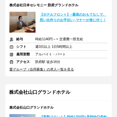
株式会社日本セレモニー 防府グランドホテル
【ホテルフロント】~最高のおもてなしで、
思い出作りのお手伝い~マナーが身に付く！
給与
時給1140円～+ 交通費一部支給
シフト
週3日以上 1日5時間以上
雇用形態
アルバイト・パート
アクセス
防府駅 徒歩16分
愛グループ（合同募集）の求人一覧を見る
株式会社山口グランドホテル
株式会社山口グランドホテル
【夜勤フロント】時給1350円×高時給◎予約