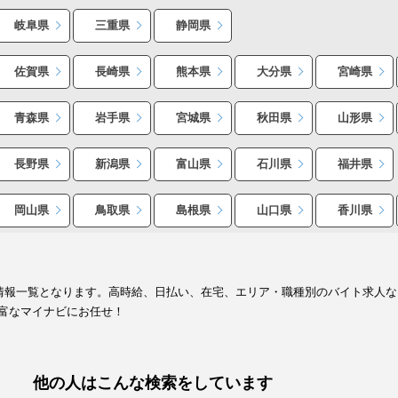
岐阜県
三重県
静岡県
佐賀県
長崎県
熊本県
大分県
宮崎県
青森県
岩手県
宮城県
秋田県
山形県
長野県
新潟県
富山県
石川県
福井県
岡山県
鳥取県
島根県
山口県
香川県
人情報一覧となります。高時給、日払い、在宅、エリア・職種別のバイト求人
富なマイナビにお任せ！
他の人はこんな検索をしています