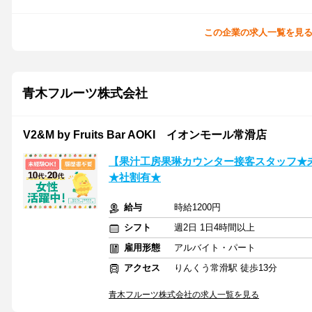
この企業の求人一覧を見
青木フルーツ株式会社
V2&M by Fruits Bar AOKI イオンモール常滑店
【果汁工房果琳カウンター接客スタッフ★
★社割有★
給与
時給1200円
シフト
週2日 1日4時間以上
雇用形態
アルバイト・パート
アクセス
りんくう常滑駅 徒歩13分
青木フルーツ株式会社の求人一覧を見る