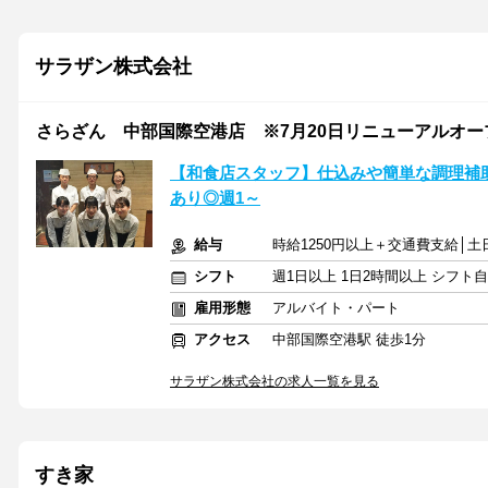
サラザン株式会社
さらざん 中部国際空港店 ※7月20日リニューアルオー
【和食店スタッフ】仕込みや簡単な調理補
あり◎週1～
給与
時給1250円以上＋交通費支給│土日＆
シフト
週1日以上 1日2時間以上 シフト
雇用形態
アルバイト・パート
アクセス
中部国際空港駅 徒歩1分
サラザン株式会社の求人一覧を見る
すき家