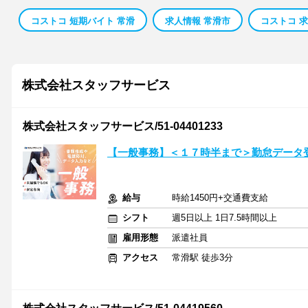
コストコ 短期バイト 常滑
求人情報 常滑市
コストコ 
株式会社スタッフサービス
株式会社スタッフサービス/51-04401233
【一般事務】＜１７時半まで＞勤怠データ
給与
時給1450円+交通費支給
シフト
週5日以上 1日7.5時間以上
雇用形態
派遣社員
アクセス
常滑駅 徒歩3分