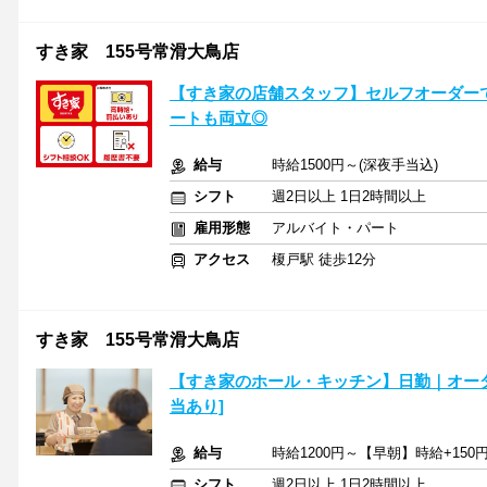
すき家 155号常滑大鳥店
【すき家の店舗スタッフ】セルフオーダーで
ートも両立◎
給与
時給1500円～(深夜手当込)
シフト
週2日以上 1日2時間以上
雇用形態
アルバイト・パート
アクセス
榎戸駅 徒歩12分
すき家 155号常滑大鳥店
【すき家のホール・キッチン】日勤｜オー
当あり]
給与
時給1200円～【早朝】時給+150
シフト
週2日以上 1日2時間以上