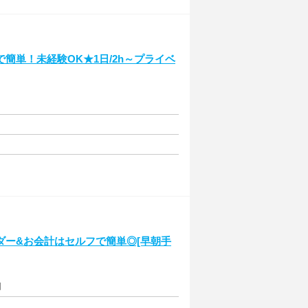
簡単！未経験OK★1日/2h～プライベ
ダー&お会計はセルフで簡単◎[早朝手
円