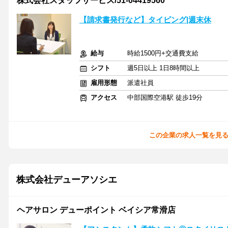
株式会社スタッフサービス/51-04419560
【請求書発行など】タイピング|週末休
給与
時給1500円+交通費支給
シフト
週5日以上 1日8時間以上
雇用形態
派遣社員
アクセス
中部国際空港駅 徒歩19分
この企業の求人一覧を見
株式会社デューアソシエ
ヘアサロン デューポイント ベイシア常滑店