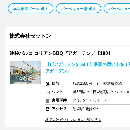
本牧市民プール 求人
バーベキュー場 求人
バーベキュ
株式会社ゼットン
池袋パルコ コリアンBBQビアガーデン／【180】
【ビアガーデンSTAFF】最高の思い出を
アガーデン♪
給与
時給1350円 ＋ 交通費支給
シフト
週3日以上 1日4時間以上 シフト
雇用形態
アルバイト・パート
アクセス
池袋駅 徒歩3分
株式会社ゼットンの求人一覧を見る