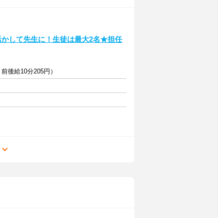
活かして先生に！生徒は最大2名★担任
＋前後給10分205円）
る