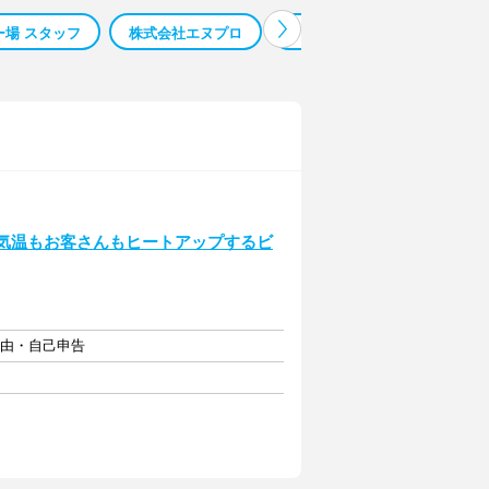
ー場 スタッフ
株式会社エヌプロ
ｉｋｅａ バイト 髪色
か
！気温もお客さんもヒートアップするビ
自由・自己申告