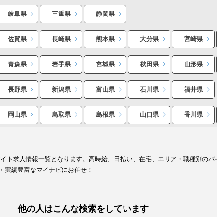
岐阜県
三重県
静岡県
佐賀県
長崎県
熊本県
大分県
宮崎県
青森県
岩手県
宮城県
秋田県
山形県
長野県
新潟県
富山県
石川県
福井県
岡山県
鳥取県
島根県
山口県
香川県
バイト求人情報一覧となります。高時給、日払い、在宅、エリア・職種別のバ
・実績豊富なマイナビにお任せ！
他の人はこんな検索をしています