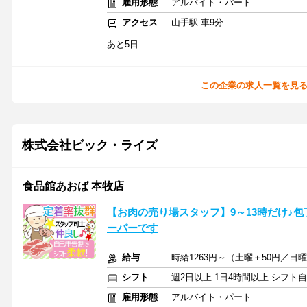
雇用形態
アルバイト・パート
アクセス
山手駅 車9分
あと5日
この企業の求人一覧を見
株式会社ビック・ライズ
食品館あおば 本牧店
【お肉の売り場スタッフ】9～13時だけ♪
ーパーです
給与
時給1263円～（土曜＋50円／日
シフト
週2日以上 1日4時間以上 シフト
雇用形態
アルバイト・パート