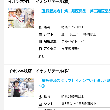
イオン本牧店 イオンリテール(株)
【登録販売者】第二類医薬品・第三類医薬品
給与
時給1275円以上
シフト
週3日以上 1日5時間以上
雇用形態
アルバイト・パート
アクセス
根岸駅 車8分
あと5日
イオン本牧店 イオンリテール(株)
【鮮魚売場スタッフ】イオンでお仕事♪お
K◎
給与
時給1405円以上
シフト
週3日以上 1日5時間以上