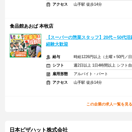
アクセス
山手駅 徒歩14分
食品館あおば 本牧店
【スーパーの惣菜スタッフ】20代～50代
経験大歓迎
給与
時給1226円以上（土曜＋50円／
シフト
週2日以上 1日4時間以上 シフト
雇用形態
アルバイト・パート
アクセス
山手駅 徒歩14分
この企業の求人一覧を見
日本ピザハット株式会社