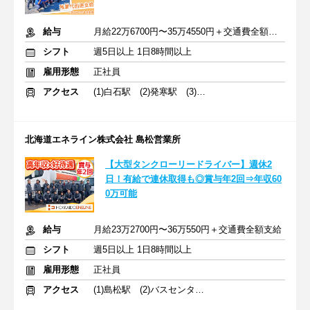
給与
月給22万6700円〜35万4550円＋交通費全額・各種手当
シフト
週5日以上 1日8時間以上
雇用形態
正社員
アクセス
(1)白石駅 (2)発寒駅 (3)バスセンター前駅
北海道エネライン株式会社 島松営業所
【大型タンクローリードライバー】週休2
日！有給で連休取得も◎賞与年2回⇒年収60
0万可能
給与
月給23万2700円〜36万550円＋交通費全額支給
シフト
週5日以上 1日8時間以上
雇用形態
正社員
アクセス
(1)島松駅 (2)バスセンター前駅