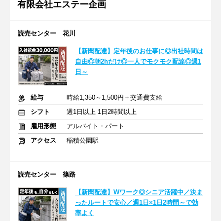
有限会社エステー企画
読売センター 花川
【新聞配達】定年後のお仕事に◎出社時間は
自由◎朝2hだけ◎一人でモクモク配達◎週1
日～
給与
時給1,350～1,500円＋交通費支給
シフト
週1日以上 1日2時間以上
雇用形態
アルバイト・パート
アクセス
稲積公園駅
読売センター 篠路
【新聞配達】Wワーク◎シニア活躍中／決ま
ったルートで安心／週1日×1日2時間～で効
率よく