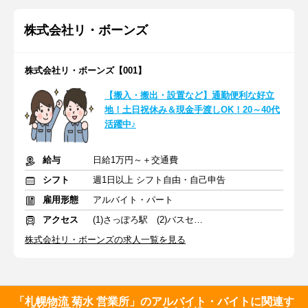
株式会社リ・ボーンズ
株式会社リ・ボーンズ【001】
【搬入・搬出・設置など】通勤便利な好立
地！土日祝休み＆現金手渡しOK！20～40代
活躍中♪
給与
日給1万円～＋交通費
シフト
週1日以上 シフト自由・自己申告
雇用形態
アルバイト・パート
アクセス
(1)さっぽろ駅 (2)バスセンター前駅
株式会社リ・ボーンズの求人一覧を見る
「札幌物流 菊水 営業所」のアルバイト・バイトに関連す