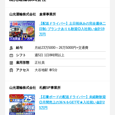
山光運輸株式会社 倉庫事業所
【配送ドライバー】土日祝休みの完全週休二
日制♪ブランクありも歓迎◎入社祝い金計19
万円
給与
月給23万5000～26万5000円+交通費
シフト
週5日 1日8時間以上
雇用形態
正社員
アクセス
大谷地駅 車5分
山光運輸株式会社 札幌SP事業所
【石膏ボードの配送ドライバー】未経験歓迎
◎月間売上の36％をGET可★入社祝い金計2
5万円