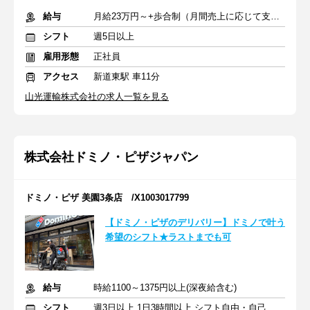
給与
月給23万円～+歩合制（月間売上に応じて支給）
シフト
週5日以上
雇用形態
正社員
アクセス
新道東駅 車11分
山光運輸株式会社の求人一覧を見る
株式会社ドミノ・ピザジャパン
ドミノ・ピザ 美園3条店 /X1003017799
【ドミノ・ピザのデリバリー】ドミノで叶う
希望のシフト★ラストまでも可
給与
時給1100～1375円以上(深夜給含む)
シフト
週3日以上 1日3時間以上 シフト自由・自己申告