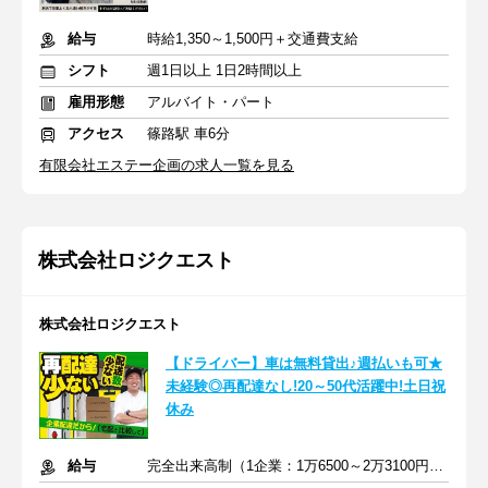
給与
時給1,350～1,500円＋交通費支給
シフト
週1日以上 1日2時間以上
雇用形態
アルバイト・パート
アクセス
篠路駅 車6分
有限会社エステー企画の求人一覧を見る
株式会社ロジクエスト
株式会社ロジクエスト
【ドライバー】車は無料貸出♪週払いも可★
未経験◎再配達なし!20～50代活躍中!土日祝
休み
給与
完全出来高制（1企業：1万6500～2万3100円※1日あたり）