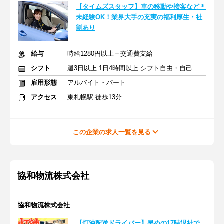
【タイムズスタッフ】車の移動や接客など＊
未経験OK！業界大手の充実の福利厚生・社
割あり
給与
時給1280円以上＋交通費支給
シフト
週3日以上 1日4時間以上 シフト自由・自己申告
雇用形態
アルバイト・パート
アクセス
東札幌駅 徒歩13分
この企業の求人一覧を見る
協和物流株式会社
協和物流株式会社
【灯油配送ドライバー】早めの17時退社で