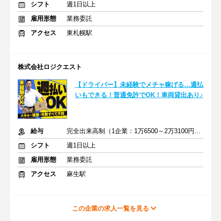
シフト
週1日以上
雇用形態
業務委託
アクセス
東札幌駅
株式会社ロジクエスト
【ドライバー】未経験でメチャ稼げる…週払
いもできる！普通免許でOK！車両貸出あり♪
給与
完全出来高制（1企業：1万6500～2万3100円※1日あたり）
シフト
週1日以上
雇用形態
業務委託
アクセス
麻生駅
この企業の求人一覧を見る