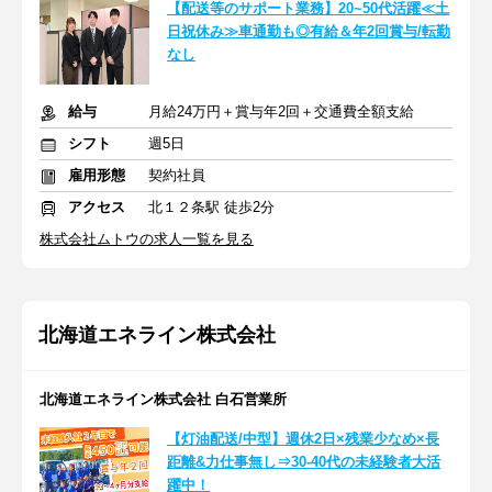
【配送等のサポート業務】20~50代活躍≪土
日祝休み≫車通勤も◎有給＆年2回賞与/転勤
なし
給与
月給24万円＋賞与年2回＋交通費全額支給
シフト
週5日
雇用形態
契約社員
アクセス
北１２条駅 徒歩2分
株式会社ムトウの求人一覧を見る
北海道エネライン株式会社
北海道エネライン株式会社 白石営業所
【灯油配送/中型】週休2日×残業少なめ×長
距離&力仕事無し⇒30-40代の未経験者大活
躍中！