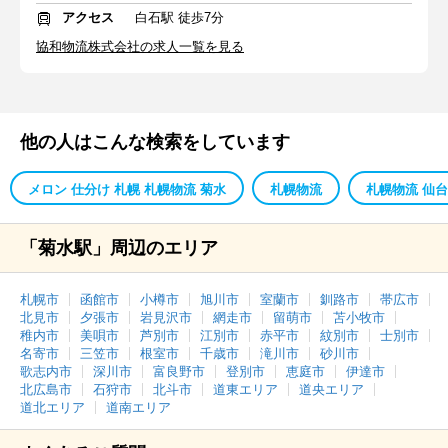
アクセス
白石駅 徒歩7分
協和物流株式会社の求人一覧を見る
他の人はこんな検索をしています
メロン 仕分け 札幌 札幌物流 菊水
札幌物流
札幌物流 仙台
「菊水駅」周辺のエリア
札幌市
函館市
小樽市
旭川市
室蘭市
釧路市
帯広市
北見市
夕張市
岩見沢市
網走市
留萌市
苫小牧市
稚内市
美唄市
芦別市
江別市
赤平市
紋別市
士別市
名寄市
三笠市
根室市
千歳市
滝川市
砂川市
歌志内市
深川市
富良野市
登別市
恵庭市
伊達市
北広島市
石狩市
北斗市
道東エリア
道央エリア
道北エリア
道南エリア