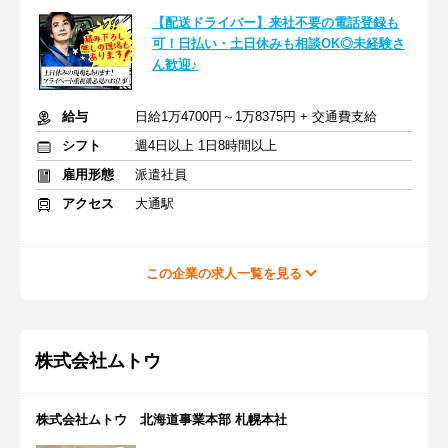
【配送ドライバー】来社不要の電話登録も
可！日払い・土日休みも相談OK◎未経験さ
ん歓迎♪
給与
日給1万4700円～1万8375円 + 交通費支給
シフト
週4日以上 1日8時間以上
雇用形態
派遣社員
アクセス
大通駅
この企業の求人一覧を見る
株式会社ムトウ
株式会社ムトウ 北海道事業本部 札幌本社