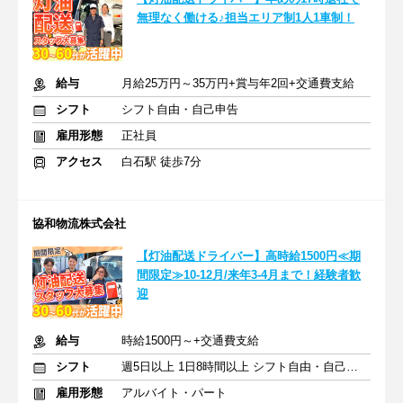
無理なく働ける♪担当エリア制1人1車制！
給与
月給25万円～35万円+賞与年2回+交通費支給
シフト
シフト自由・自己申告
雇用形態
正社員
アクセス
白石駅 徒歩7分
協和物流株式会社
【灯油配送ドライバー】高時給1500円≪期
間限定≫10-12月/来年3-4月まで！経験者歓
迎
給与
時給1500円～+交通費支給
シフト
週5日以上 1日8時間以上 シフト自由・自己申告
雇用形態
アルバイト・パート