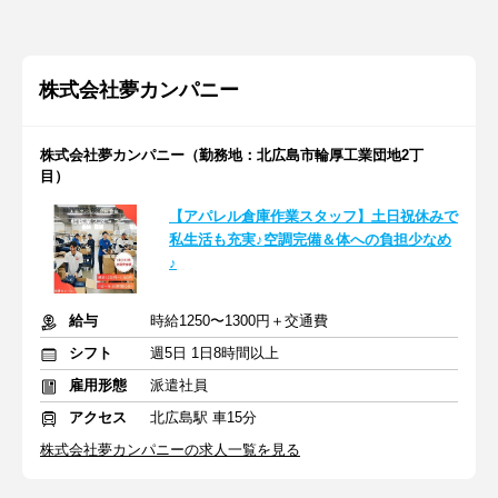
株式会社夢カンパニー
株式会社夢カンパニー（勤務地：北広島市輪厚工業団地2丁
目）
【アパレル倉庫作業スタッフ】土日祝休みで
私生活も充実♪空調完備＆体への負担少なめ
♪
給与
時給1250〜1300円＋交通費
シフト
週5日 1日8時間以上
雇用形態
派遣社員
アクセス
北広島駅 車15分
株式会社夢カンパニーの求人一覧を見る