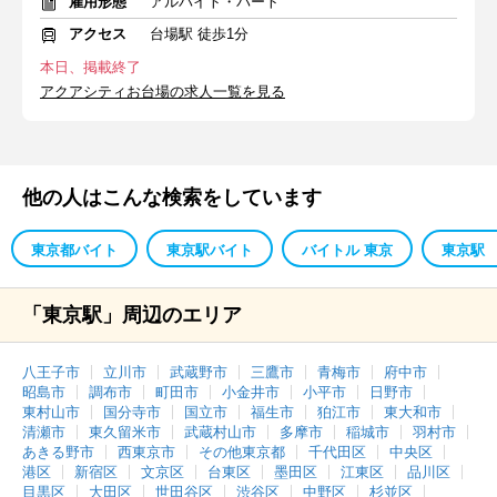
雇用形態
アルバイト・パート
アクセス
台場駅 徒歩1分
本日、掲載終了
アクアシティお台場の求人一覧を見る
他の人はこんな検索をしています
東京都バイト
東京駅バイト
バイトル 東京
東京駅 
「東京駅」周辺のエリア
八王子市
立川市
武蔵野市
三鷹市
青梅市
府中市
昭島市
調布市
町田市
小金井市
小平市
日野市
東村山市
国分寺市
国立市
福生市
狛江市
東大和市
清瀬市
東久留米市
武蔵村山市
多摩市
稲城市
羽村市
あきる野市
西東京市
その他東京都
千代田区
中央区
港区
新宿区
文京区
台東区
墨田区
江東区
品川区
目黒区
大田区
世田谷区
渋谷区
中野区
杉並区