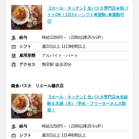
【ホール・キッチン】生パスタ専門店★初バ
イトOK！1日3ｈ～シフト希望制♪車通勤可
◎
給与
時給1250円～（22時以降25％UP）
シフト
週2日以上 1日3時間以上
雇用形態
アルバイト・パート
アクセス
鴨宮駅 徒歩20分
鎌倉パスタ リエール藤沢店
【ホール・キッチン】生パスタ専門店★未経
験＆主婦（夫）･学生・フリーターさん大歓
迎！
給与
時給1250円～（22時以降25％UP）
シフト
週3日以上 1日4時間以上