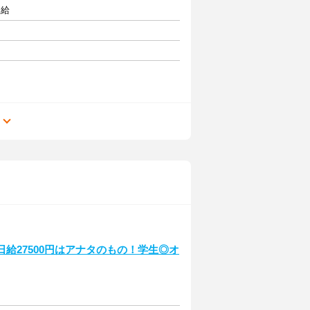
支給
る
日給27500円はアナタのもの！学生◎オ