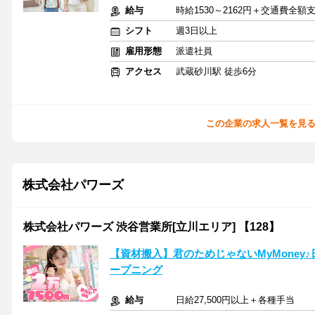
給与
時給1530～2162円＋交通費全額
シフト
週3日以上
雇用形態
派遣社員
アクセス
武蔵砂川駅 徒歩6分
この企業の求人一覧を見
株式会社パワーズ
株式会社パワーズ 渋谷営業所[立川エリア] 【128】
【資材搬入】君のためじゃないMyMoney♪
ープニング
給与
日給27,500円以上＋各種手当