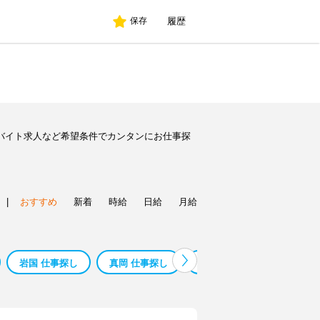
履歴
保存
のバイト求人など希望条件でカンタンにお仕事探
|
おすすめ
新着
時給
日給
月給
岩国 仕事探し
真岡 仕事探し
呉市 仕事探し
仕事探