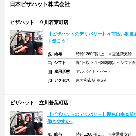
日本ピザハット株式会社
ピザハット 立川若葉町店
【ピザハットのデリバリー】≪前払い制度
く働こう！
給与
時給1260円以上 ※交通費支給
シフト
週1日以上 1日3時間以上 シフト
雇用形態
アルバイト・パート
アクセス
東大和市駅 車5分
ピザハット 立川若葉町店
【ピザハットのデリバリー】髪色自由＆前
働きやすい♪
給与
時給1260円以上 ※交通費支給