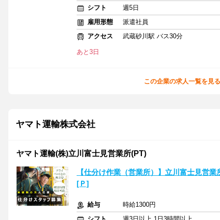
シフト
週5日
雇用形態
派遣社員
アクセス
武蔵砂川駅 バス30分
あと3日
この企業の求人一覧を見
ヤマト運輸株式会社
ヤマト運輸(株)立川富士見営業所(PT)
【仕分け作業（営業所）】立川富士見営業所(PT)
[Ｐ]
給与
時給1300円
シフト
週3日以上 1日3時間以上