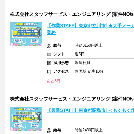
株式会社スタッフサービス・エンジニアリング (案件NO/sse7
【作業STAFF】東京都立川市│★大手メ
業務
給与
時給3150円以上
シフト
週5日
雇用形態
派遣社員
アクセス
両国駅 徒歩10分
あと3日
株式会社スタッフサービス・エンジニアリング (案件NO/sse
【製造STAFF】東京都昭島市│＜もくも
給与
時給2430円以上