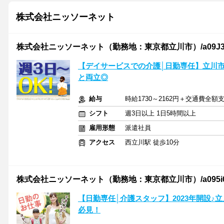
株式会社ニッソーネット
株式会社ニッソーネット（勤務地：東京都立川市）/a09J3000
【デイサービスでの介護│日勤専任】立川市＼週
と両立◎
給与
時給1730～2162円＋交通費全額
シフト
週3日以上 1日5時間以上
雇用形態
派遣社員
アクセス
西立川駅 徒歩10分
株式会社ニッソーネット（勤務地：東京都立川市）/a095i00
【日勤専任│介護スタッフ】2023年開設♪
必見！