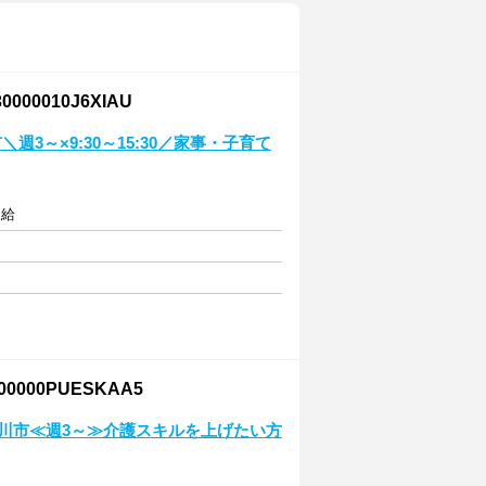
0010J6XIAU
3～×9:30～15:30／家事・子育て
支給
000PUESKAA5
立川市≪週3～≫介護スキルを上げたい方