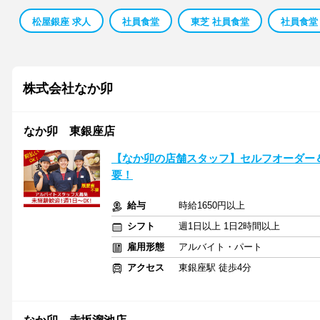
松屋銀座 求人
社員食堂
東芝 社員食堂
社員食堂
株式会社なか卯
なか卯 東銀座店
【なか卯の店舗スタッフ】セルフオーダー
要！
給与
時給1650円以上
シフト
週1日以上 1日2時間以上
雇用形態
アルバイト・パート
アクセス
東銀座駅 徒歩4分