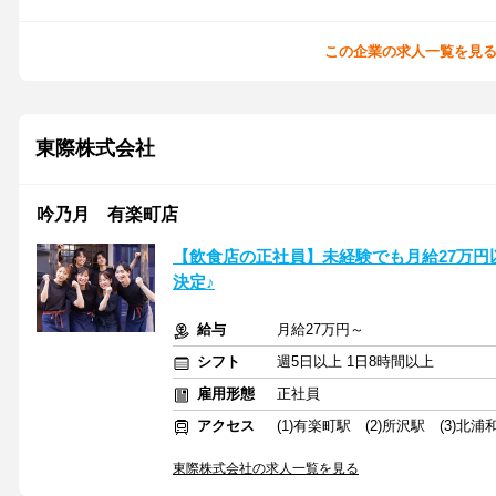
この企業の求人一覧を見
東際株式会社
吟乃月 有楽町店
【飲食店の正社員】未経験でも月給27万円
決定♪
給与
月給27万円～
シフト
週5日以上 1日8時間以上
雇用形態
正社員
アクセス
(1)有楽町駅 (2)所沢駅 (3)北浦
東際株式会社の求人一覧を見る