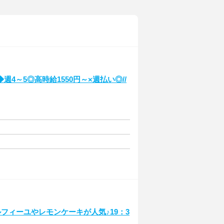
4～5◎高時給1550円～×週払い◎//
フィーユやレモンケーキが人気♪19：3