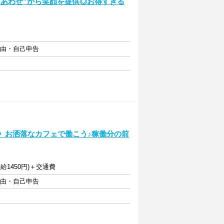
しあわせ”から笑顔を提供◎お得すぎる
自由・自己申告
煙》お洒落なカフェで働こう♪稼働分の前
時給1450円)＋交通費
自由・自己申告