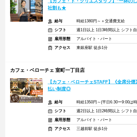
【カフェ・ド・クリエスタッフ】“一杯の
社割も★
給与
時給1380円～＋交通費支給
シフト
週1日以上 1日3時間以上 シフト
雇用形態
アルバイト・パート
アクセス
東銀座駅 徒歩1分
カフェ・ベローチェ 室町一丁目店
【カフェ・ベローチェSTAFF】《全席分
払い制度◎
給与
時給1350円～(平日6:30ー9:00は
シフト
週2日以上 1日2時間以上 シフト
雇用形態
アルバイト・パート
アクセス
三越前駅 徒歩1分