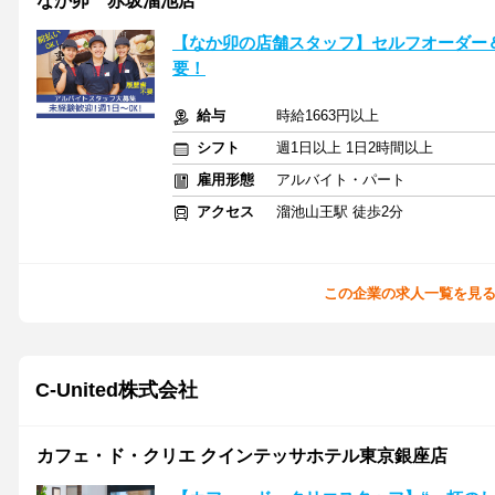
なか卯 赤坂溜池店
【なか卯の店舗スタッフ】セルフオーダー
要！
給与
時給1663円以上
シフト
週1日以上 1日2時間以上
雇用形態
アルバイト・パート
アクセス
溜池山王駅 徒歩2分
この企業の求人一覧を見
C‐United株式会社
カフェ・ド・クリエ クインテッサホテル東京銀座店