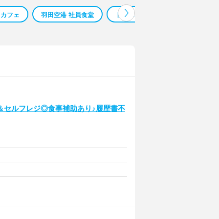
 カフェ
羽田空港 社員食堂
トーハン 社員食堂
キヤノン 
＆セルフレジ◎食事補助あり♪履歴書不