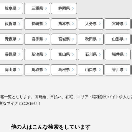
岐阜県
三重県
静岡県
佐賀県
長崎県
熊本県
大分県
宮崎県
青森県
岩手県
宮城県
秋田県
山形県
長野県
新潟県
富山県
石川県
福井県
岡山県
鳥取県
島根県
山口県
香川県
情報一覧となります。高時給、日払い、在宅、エリア・職種別のバイト求人な
富なマイナビにお任せ！
他の人はこんな検索をしています