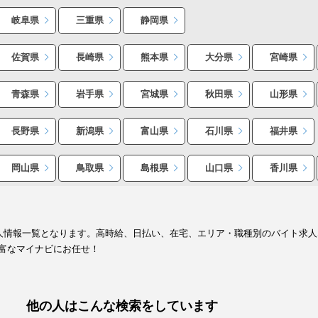
岐阜県
三重県
静岡県
佐賀県
長崎県
熊本県
大分県
宮崎県
青森県
岩手県
宮城県
秋田県
山形県
長野県
新潟県
富山県
石川県
福井県
岡山県
鳥取県
島根県
山口県
香川県
求人情報一覧となります。高時給、日払い、在宅、エリア・職種別のバイト求
富なマイナビにお任せ！
他の人はこんな検索をしています