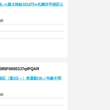
♪≪最大時給1812円≫札幌市手稲区☆
支給
00003J7qtPQAR
南区〈週3日～〉車通勤OK／年齢不問
支給