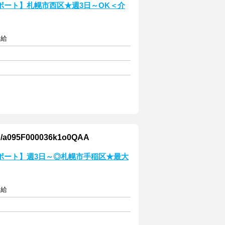
ポート】札幌市西区★週3日～OK＜介
支給
F000036k1o0QAA
ポート】週3日～◎札幌市手稲区★最大
支給