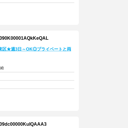
00001AQkKeQAL
東区★週3日～OK◎プライベートと両
支給
00000KuIQAAA3