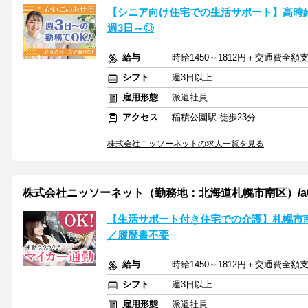
【シニア向け住宅での生活サポート】高時給
週3日～◎
給与
時給1450～1812円＋交通費全額
シフト
週3日以上
雇用形態
派遣社員
アクセス
稲積公園駅 徒歩23分
株式会社ニッソーネットの求人一覧を見る
株式会社ニッソーネット（勤務地：北海道札幌市南区）/a095F
【生活サポート付き住宅での介護】札幌市
／履歴書不要
給与
時給1450～1812円＋交通費全額
シフト
週3日以上
雇用形態
派遣社員