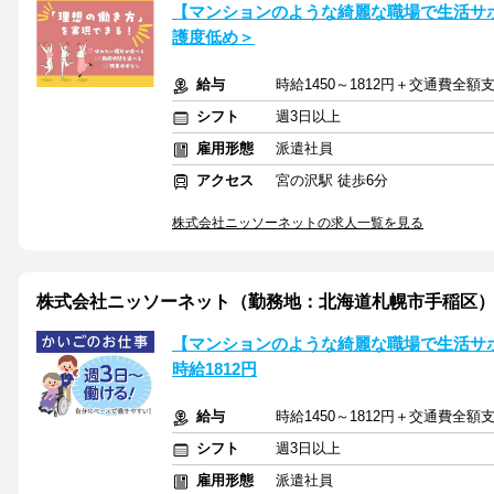
【マンションのような綺麗な職場で生活サ
護度低め＞
給与
時給1450～1812円＋交通費全額
シフト
週3日以上
雇用形態
派遣社員
アクセス
宮の沢駅 徒歩6分
株式会社ニッソーネットの求人一覧を見る
株式会社ニッソーネット（勤務地：北海道札幌市手稲区）/a095
【マンションのような綺麗な職場で生活サ
時給1812円
給与
時給1450～1812円＋交通費全額
シフト
週3日以上
雇用形態
派遣社員