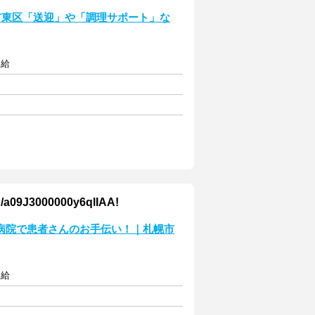
市東区「送迎」や「調理サポート」な
支給
000000y6qlIAA!
病院で患者さんのお手伝い！｜札幌市
支給