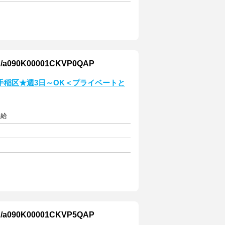
0K00001CKVP0QAP
手稲区★週3日～OK＜プライベートと
支給
0K00001CKVP5QAP