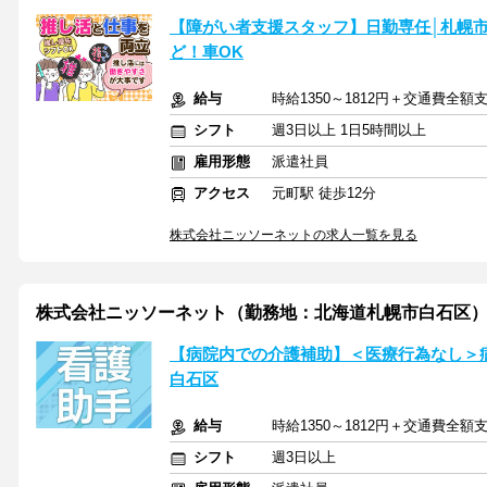
【障がい者支援スタッフ】日勤専任│札幌
ど！車OK
給与
時給1350～1812円＋交通費全額
シフト
週3日以上 1日5時間以上
雇用形態
派遣社員
アクセス
元町駅 徒歩12分
株式会社ニッソーネットの求人一覧を見る
株式会社ニッソーネット（勤務地：北海道札幌市白石区）/a09J3
【病院内での介護補助】＜医療行為なし＞
白石区
給与
時給1350～1812円＋交通費全額
シフト
週3日以上