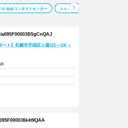
テル 仙台コンタクトセンター
ｈｏｉ株式会社 札幌
株式会社ｂｕ
F00003B5gCnQAJ
ポート】札幌市手稲区☆週3日～OK＜
支給
000036k4t9QAA