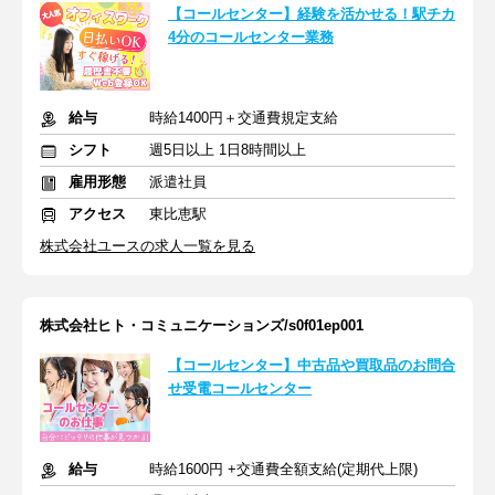
【コールセンター】経験を活かせる！駅チカ
4分のコールセンター業務
給与
時給1400円＋交通費規定支給
シフト
週5日以上 1日8時間以上
雇用形態
派遣社員
アクセス
東比恵駅
株式会社ユースの求人一覧を見る
株式会社ヒト・コミュニケーションズ/s0f01ep001
【コールセンター】中古品や買取品のお問合
せ受電コールセンター
給与
時給1600円 +交通費全額支給(定期代上限)