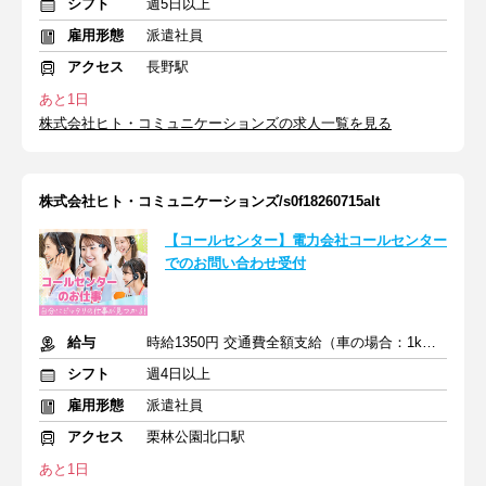
シフト
週5日以上
雇用形態
派遣社員
アクセス
長野駅
あと1日
株式会社ヒト・コミュニケーションズの求人一覧を見る
株式会社ヒト・コミュニケーションズ/s0f18260715alt
【コールセンター】電力会社コールセンター
でのお問い合わせ受付
給与
時給1350円 交通費全額支給（車の場合：1km/15円×往復距離）
シフト
週4日以上
雇用形態
派遣社員
アクセス
栗林公園北口駅
あと1日