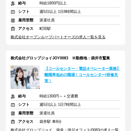
給与
時給1800円以上
シフト
週5日以上 1日8時間以上
雇用形態
派遣社員
アクセス
町田駅
株式会社オープンループパートナーズの求人一覧を見る
株式会社グロップジョイJOY0083 ※勤務地：袋井市鷲巣
【コールセンター・電話オペレーター業務】
離職率低めの職場！コールセンター/研修充
実！
給与
時給1300円～＋交通費
シフト
週5日以上 1日7時間以上
雇用形態
派遣社員
アクセス
袋井駅 車8分
株式会社グロップジョイ 袋井・掛川オフィス/0083の求人一覧