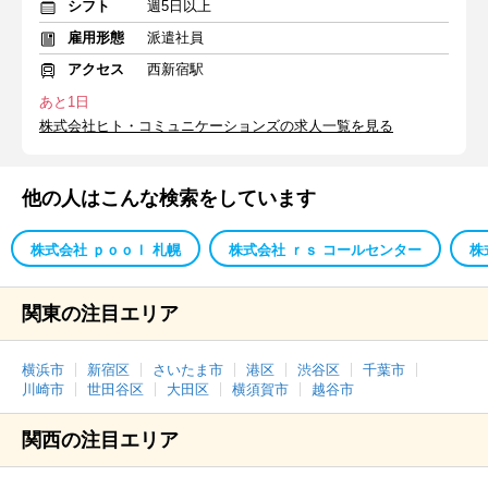
シフト
週5日以上
雇用形態
派遣社員
アクセス
西新宿駅
あと1日
株式会社ヒト・コミュニケーションズの求人一覧を見る
他の人はこんな検索をしています
株式会社 ｐｏｏｌ 札幌
株式会社 ｒｓ コールセンター
株
関東の注目エリア
横浜市
新宿区
さいたま市
港区
渋谷区
千葉市
川崎市
世田谷区
大田区
横須賀市
越谷市
関西の注目エリア