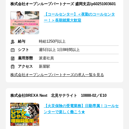
株式会社オープンループパートナーズ 盛岡支店/p60251003601
【コールセンター】＜夜勤のコールセンタ
ー！＞長期就業大歓迎
給与
時給1250円以上
シフト
週5日以上 1日8時間以上
雇用形態
派遣社員
アクセス
新屋駅
株式会社オープンループパートナーズの求人一覧を見る
株式会社BREXA Next 北見サテライト 10888-02／E10
【火災保険の受電業務】日勤専属！コールセ
ンターで楽しく働こう★