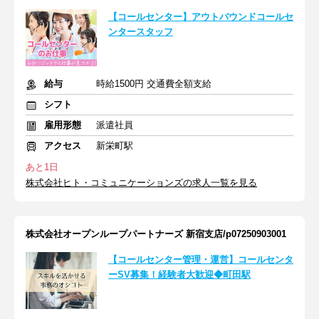
【コールセンター】アウトバウンドコールセ
ンタースタッフ
給与
時給1500円 交通費全額支給
シフト
雇用形態
派遣社員
アクセス
新栄町駅
あと1日
株式会社ヒト・コミュニケーションズの求人一覧を見る
株式会社オープンループパートナーズ 新宿支店/p07250903001
【コールセンター管理・運営】コールセンタ
ーSV募集！経験者大歓迎◆町田駅