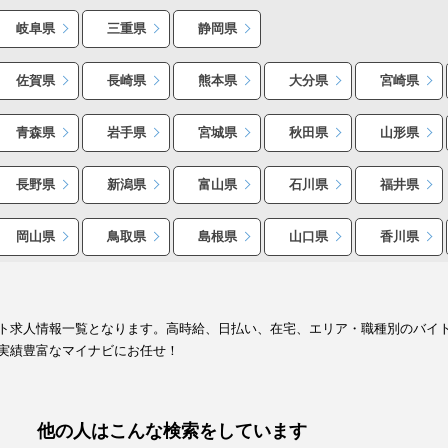
岐阜県
三重県
静岡県
佐賀県
長崎県
熊本県
大分県
宮崎県
青森県
岩手県
宮城県
秋田県
山形県
長野県
新潟県
富山県
石川県
福井県
岡山県
鳥取県
島根県
山口県
香川県
ト求人情報一覧となります。高時給、日払い、在宅、エリア・職種別のバイ
実績豊富なマイナビにお任せ！
他の人はこんな検索をしています