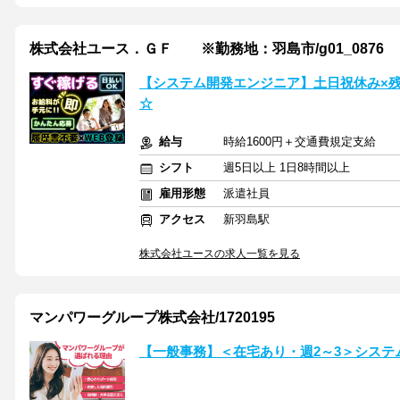
株式会社ユース．ＧＦ ※勤務地：羽島市/g01_0876
【システム開発エンジニア】土日祝休み×残
☆
給与
時給1600円＋交通費規定支給
シフト
週5日以上 1日8時間以上
雇用形態
派遣社員
アクセス
新羽島駅
株式会社ユースの求人一覧を見る
マンパワーグループ株式会社/1720195
【一般事務】＜在宅あり・週2～3＞システ