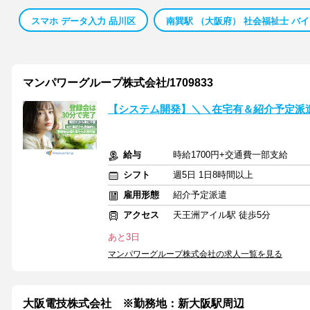
スマホ データ入力 品川区
南巽駅 （大阪府） 社会福祉士 バ
マンパワーグループ株式会社/1709833
【システム開発】＼＼在宅有＆紹介予定派遣
給与
時給1700円+交通費一部支給
シフト
週5日 1日8時間以上
雇用形態
紹介予定派遣
アクセス
天王洲アイル駅 徒歩5分
あと3日
マンパワーグループ株式会社の求人一覧を見る
大阪電技株式会社 ※勤務地：新大阪駅周辺