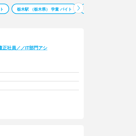
イト
栃木駅 （栃木県） 学童 バイト
二上駅 （奈良県） 介護福祉
正社員／／IT部門アシ