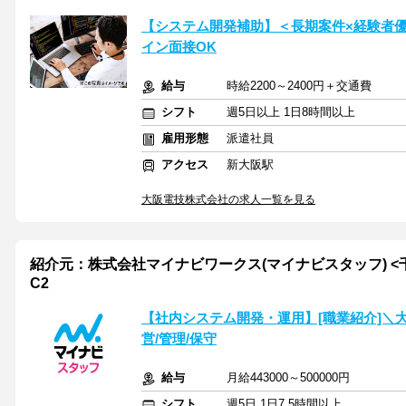
【システム開発補助】＜長期案件×経験者
イン面接OK
給与
時給2200～2400円＋交通費
シフト
週5日以上 1日8時間以上
雇用形態
派遣社員
アクセス
新大阪駅
大阪電技株式会社の求人一覧を見る
紹介元：株式会社マイナビワークス(マイナビスタッフ) <千
C2
【社内システム開発・運用】[職業紹介]＼
営/管理/保守
給与
月給443000～500000円
シフト
週5日 1日7.5時間以上