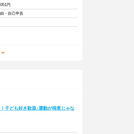
051円
自由・自己申告
る
K！子ども好き歓迎♪運動が得意じゃな