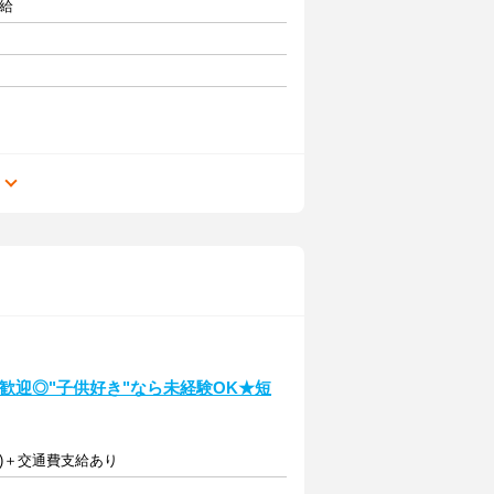
支給
る
学生歓迎◎"子供好き"なら未経験OK★短
以上)＋交通費支給あり