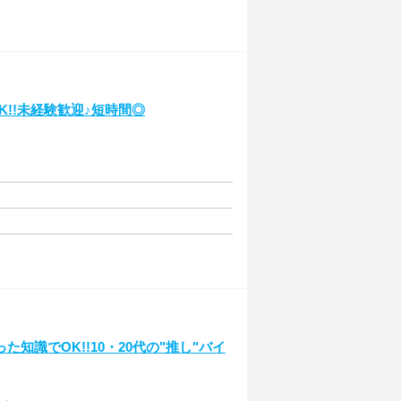
!!未経験歓迎♪短時間◎
識でOK!!10・20代の"推し"バイ