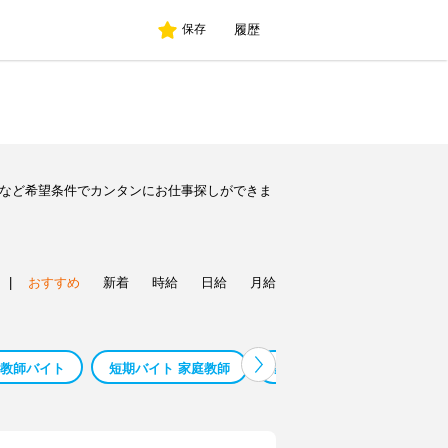
履歴
保存
人など希望条件でカンタンにお仕事探しができま
|
おすすめ
新着
時給
日給
月給
教師バイト
短期バイト 家庭教師
家庭教師 営業 バイト