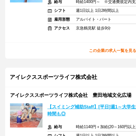
給与
時給1400円～ ※交通費規定内
シフト
週1日以上 1日2時間以上
雇用形態
アルバイト・パート
アクセス
京急鶴見駅 徒歩9分
この企業の求人一覧を見
アイレクススポーツライフ株式会社
アイレクススポーツライフ株式会社 豊田地域文化広場
【スイミング補助Staff】[平日]週1～大
時間も◎
給与
時給1140円＋加給(20～160円
シフト
週1日以上 1日2時間以上