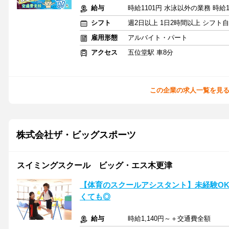
給与
時給1101円 水泳以外の業務 時給1
シフト
週2日以上 1日2時間以上 シフト
雇用形態
アルバイト・パート
アクセス
五位堂駅 車8分
この企業の求人一覧を見
株式会社ザ・ビッグスポーツ
スイミングスクール ビッグ・エス木更津
【体育のスクールアシスタント】未経験O
くても◎
給与
時給1,140円～＋交通費全額