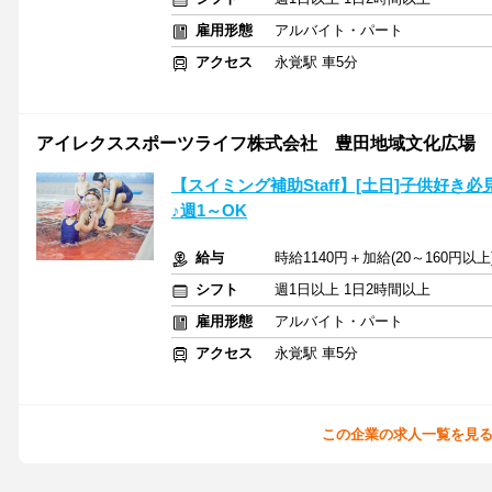
雇用形態
アルバイト・パート
アクセス
永覚駅 車5分
アイレクススポーツライフ株式会社 豊田地域文化広場
【スイミング補助Staff】[土日]子供好
♪週1～OK
給与
時給1140円＋加給(20～160円
シフト
週1日以上 1日2時間以上
雇用形態
アルバイト・パート
アクセス
永覚駅 車5分
この企業の求人一覧を見