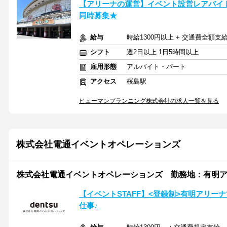
【アリーナの運営】イベント設営レアバイト◎時
同時募集★
給与
時給1300円以上 + 交通費全額支
シフト
週2日以上 1日5時間以上
雇用形態
アルバイト・パート
アクセス
桜島駅
ヒューマンプランニング株式会社の求人一覧を見る
株式会社電通イベントオペレーションズ
株式会社電通イベントオペレーションズ 勤務地：有明
【イベントSTAFF】<登録制>有明アリ
仕事♪