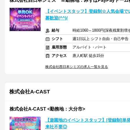
株式会社西日本シミズ ※勤務地：みずほPayPayドーム
【イベントスタッフ】登録制☆人気会場で
募歓迎(^^)/
給与
時給1060～1800円(深夜残業割増
シフト
週1日以上 シフト自由・自己申告
雇用形態
アルバイト・パート
アクセス
唐人町駅 徒歩15分
株式会社西日本シミズの求人一覧を見る
株式会社A-CAST
株式会社A-CAST <勤務地：大分市>
【遊園地のイベントスタッフ】[登録制]単
来社不要◎