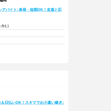
福岡
レアバイト♪単発・短期OK！友達と応
を含む)
発＆日払いOK！スキマでお小遣い稼ぎ♪