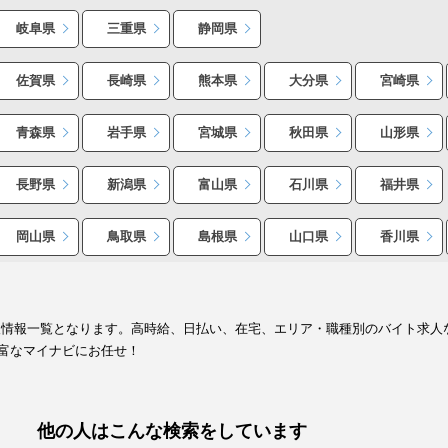
岐阜県
三重県
静岡県
佐賀県
長崎県
熊本県
大分県
宮崎県
青森県
岩手県
宮城県
秋田県
山形県
長野県
新潟県
富山県
石川県
福井県
岡山県
鳥取県
島根県
山口県
香川県
人情報一覧となります。高時給、日払い、在宅、エリア・職種別のバイト求人
富なマイナビにお任せ！
他の人はこんな検索をしています