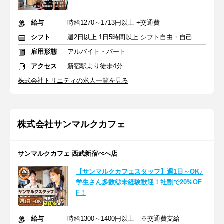
給与
時給1270～1713円以上 +交通費
シフト
週2日以上 1日5時間以上 シフト自由・自己申告
雇用形態
アルバイト・パート
アクセス
新宿駅より徒歩4分
株式会社トリニティの求人一覧を見る
株式会社サンマルクカフェ
サンマルクカフェ 西武新宿ぺぺ店
【サンマルクカフェスタッフ】週1日～OK♪
学生さん多数◎未経験歓迎！社割で20%OF
F！
給与
時給1300～1400円以上 ※交通費支給