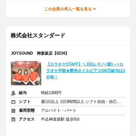
この企業の求人一覧を見る
株式会社スタンダード
JOYSOUND 神楽坂店【0234】
【カラオケSTAFF】＼日払い!!／<週1～>カ
ラオケ半額★髪色ネイルピアスOK◎給与は1
分毎！
給与
時給1300円
シフト
週1日以上 1日3時間以上 シフト自由・自己申告
雇用形態
アルバイト・パート
アクセス
牛込神楽坂駅 徒歩5分