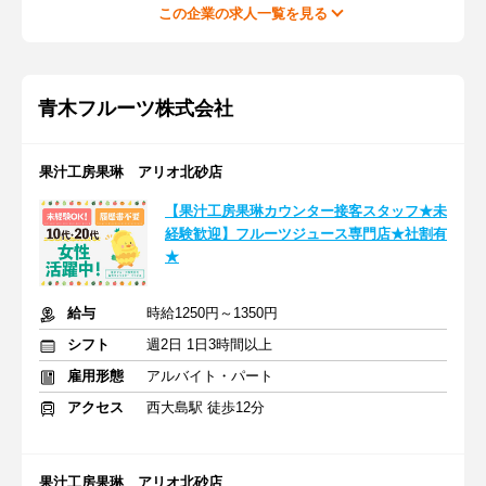
この企業の求人一覧を見る
青木フルーツ株式会社
果汁工房果琳 アリオ北砂店
【果汁工房果琳カウンター接客スタッフ★未
経験歓迎】フルーツジュース専門店★社割有
★
給与
時給1250円～1350円
シフト
週2日 1日3時間以上
雇用形態
アルバイト・パート
アクセス
西大島駅 徒歩12分
果汁工房果琳 アリオ北砂店