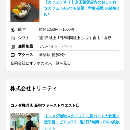
【カフェSTAFF】京王百貨店内のおしゃれ
なカフェ♪SNSでも話題！学生活躍♪未経験O
K＊
給与
時給1250円～1600円
シフト
週1日以上 1日3時間以上 シフト自由・自己申告
雇用形態
アルバイト・パート
アクセス
新宿駅 徒歩3分
合同会社ビオラボの求人一覧を見る
株式会社トリニティ
コメダ珈琲店 新宿ファーストウエスト店
【コメダ珈琲スタッフ】＼初バイト大歓迎／
派手髪・ピアスOK！週2日5時間～OKの柔軟
シフト