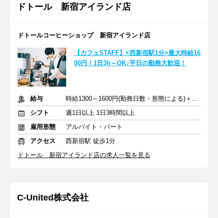
ドトール 新宿アイランド店
ドトールコーヒーショップ 新宿アイランド店
【カフェSTAFF】<西新宿駅1分>最大時給16
00円！1日3h～OK♪平日の勤務大歓迎！
給与
時給1300～1600円(勤務日数・形態による)＋交通費規定支給
シフト
週1日以上 1日3時間以上
雇用形態
アルバイト・パート
アクセス
西新宿駅 徒歩1分
ドトール 新宿アイランド店の求人一覧を見る
C‐United株式会社