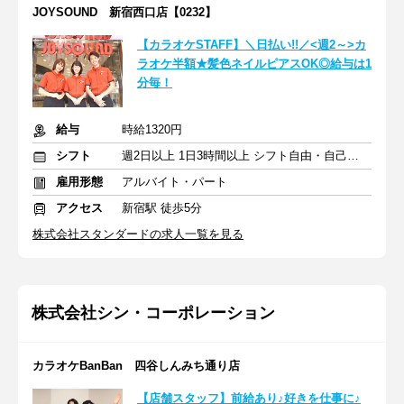
JOYSOUND 新宿西口店【0232】
【カラオケSTAFF】＼日払い!!／<週2～>カ
ラオケ半額★髪色ネイルピアスOK◎給与は1
分毎！
給与
時給1320円
シフト
週2日以上 1日3時間以上 シフト自由・自己申告
雇用形態
アルバイト・パート
アクセス
新宿駅 徒歩5分
株式会社スタンダードの求人一覧を見る
株式会社シン・コーポレーション
カラオケBanBan 四谷しんみち通り店
【店舗スタッフ】前給あり♪好きを仕事に♪