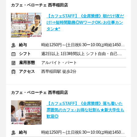
カフェ・ベローチェ 西早稲田店
【カフェSTAFF】《全席禁煙》朝だけ!夜だ
け!⇒短時間勤務◎WワークOK♪お仕事カン
タン★*
給与
時給1250円～(土日祝6:30ー10:00は時給1450円)＋交通費
シフト
週2日以上 1日3時間以上 シフト自由・自己申告
雇用形態
アルバイト・パート
アクセス
西早稲田駅 徒歩2分
カフェ・ベローチェ 西早稲田店
【カフェSTAFF】《全席禁煙》落ち着いた
雰囲気のカフェ♪お得な社割も★新大学生も
歓迎◎
給与
時給1250円～(土日祝6:30ー10:00は時給1450円)＋交通費