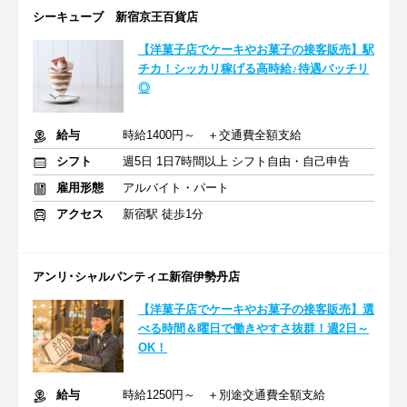
シーキューブ 新宿京王百貨店
【洋菓子店でケーキやお菓子の接客販売】駅
チカ！シッカリ稼げる高時給♪待遇バッチリ
◎
給与
時給1400円～ ＋交通費全額支給
シフト
週5日 1日7時間以上 シフト自由・自己申告
雇用形態
アルバイト・パート
アクセス
新宿駅 徒歩1分
アンリ･シャルパンティエ新宿伊勢丹店
【洋菓子店でケーキやお菓子の接客販売】選
べる時間＆曜日で働きやすさ抜群！週2日～
OK！
給与
時給1250円～ ＋別途交通費全額支給