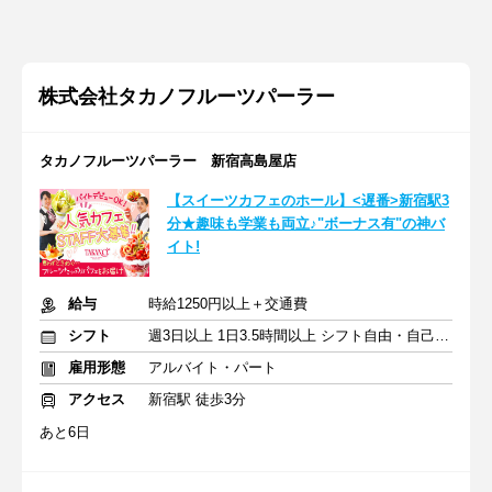
株式会社タカノフルーツパーラー
タカノフルーツパーラー 新宿高島屋店
【スイーツカフェのホール】<遅番>新宿駅3
分★趣味も学業も両立♪"ボーナス有"の神バ
イト!
給与
時給1250円以上＋交通費
シフト
週3日以上 1日3.5時間以上 シフト自由・自己申告
雇用形態
アルバイト・パート
アクセス
新宿駅 徒歩3分
あと6日