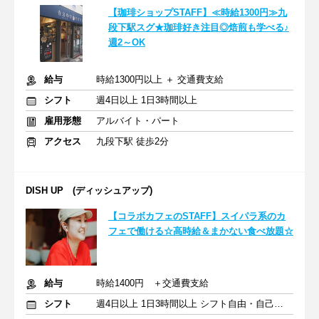
【珈琲ショップSTAFF】≪時給1300円≫九
段下駅スグ★珈琲好き注目◎焙煎も学べる♪
週2～OK
給与
時給1300円以上 ＋ 交通費支給
シフト
週4日以上 1日3時間以上
雇用形態
アルバイト・パート
アクセス
九段下駅 徒歩2分
DISH UP (ディッシュアップ)
【コラボカフェのSTAFF】スイパラ系のカ
フェで働ける☆高時給＆まかない食べ放題☆
給与
時給1400円 ＋交通費支給
シフト
週4日以上 1日3時間以上 シフト自由・自己申告