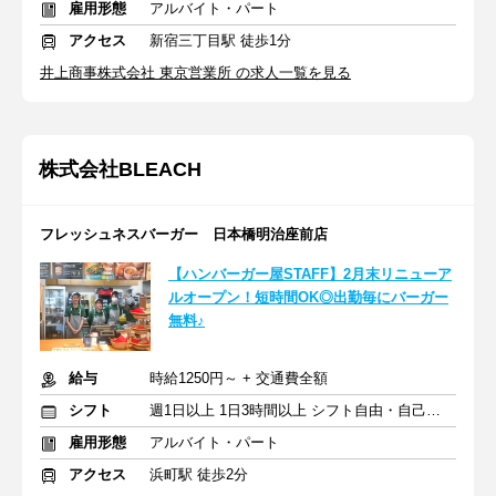
雇用形態
アルバイト・パート
アクセス
新宿三丁目駅 徒歩1分
井上商事株式会社 東京営業所 の求人一覧を見る
株式会社BLEACH
フレッシュネスバーガー 日本橋明治座前店
【ハンバーガー屋STAFF】2月末リニューア
ルオープン！短時間OK◎出勤毎にバーガー
無料♪
給与
時給1250円～ + 交通費全額
シフト
週1日以上 1日3時間以上 シフト自由・自己申告
雇用形態
アルバイト・パート
アクセス
浜町駅 徒歩2分