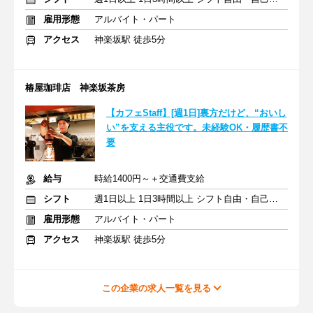
雇用形態
アルバイト・パート
アクセス
神楽坂駅 徒歩5分
椿屋珈琲店 神楽坂茶房
【カフェStaff】[週1日]裏方だけど、“おいし
い”を支える主役です。未経験OK・履歴書不
要
給与
時給1400円～＋交通費支給
シフト
週1日以上 1日3時間以上 シフト自由・自己申告
雇用形態
アルバイト・パート
アクセス
神楽坂駅 徒歩5分
この企業の求人一覧を見る