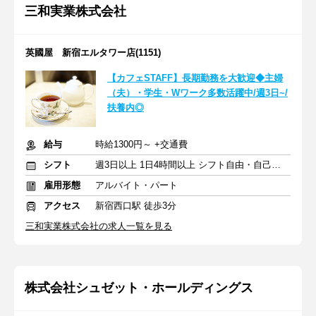
三和実業株式会社
英國屋 新宿エルタワー店(1151)
【カフェSTAFF】長期勤務を大歓迎◆主婦
（夫）・学生・Wワーク多数活躍中/週3日~/
扶養内◎
給与
時給1300円～ +交通費
シフト
週3日以上 1日4時間以上 シフト自由・自己申告
雇用形態
アルバイト・パート
アクセス
新宿西口駅 徒歩3分
三和実業株式会社の求人一覧を見る
株式会社シュゼット・ホールディングス