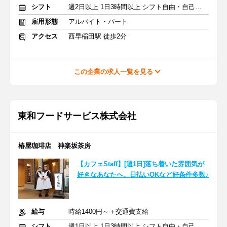
シフト
週2日以上 1日3時間以上 シフト自由・自己申告
雇用形態
アルバイト・パート
アクセス
西早稲田駅 徒歩2分
この企業の求人一覧を見る
東和フードサービス株式会社
椿屋珈琲店 神楽坂茶房
【カフェStaff】[週1日]落ち着いた雰囲気が
好きなあなたへ。日払いOKなど好条件多数♪
給与
時給1400円～＋交通費支給
シフト
週1日以上 1日3時間以上 シフト自由・自己申告