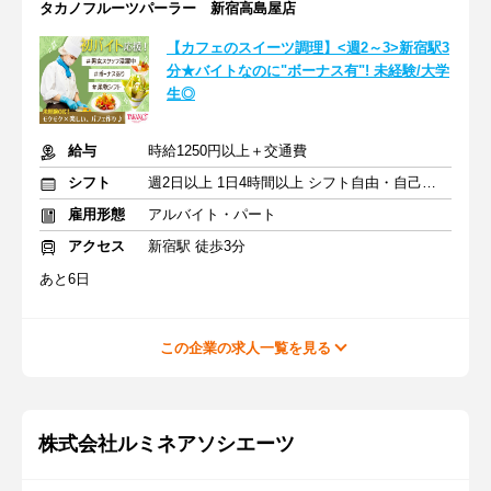
タカノフルーツパーラー 新宿高島屋店
【カフェのスイーツ調理】<週2～3>新宿駅3
分★バイトなのに"ボーナス有"! 未経験/大学
生◎
給与
時給1250円以上＋交通費
シフト
週2日以上 1日4時間以上 シフト自由・自己申告
雇用形態
アルバイト・パート
アクセス
新宿駅 徒歩3分
あと6日
この企業の求人一覧を見る
株式会社ルミネアソシエーツ