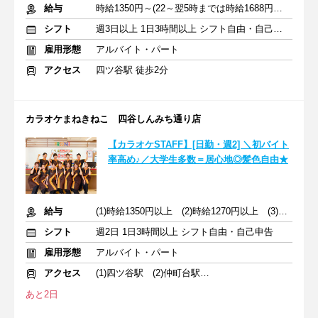
給与
時給1350円～(22～翌5時までは時給1688円～)+交通費規定支給
シフト
週3日以上 1日3時間以上 シフト自由・自己申告
雇用形態
アルバイト・パート
アクセス
四ツ谷駅 徒歩2分
カラオケまねきねこ 四谷しんみち通り店
【カラオケSTAFF】[日勤・週2] ＼初バイト
率高め♪／大学生多数＝居心地◎髪色自由★
給与
(1)時給1350円以上 (2)時給1270円以上 (3)時給1350円以上
シフト
週2日 1日3時間以上 シフト自由・自己申告
雇用形態
アルバイト・パート
アクセス
(1)四ツ谷駅 (2)仲町台駅 (3)桜木町駅
あと2日