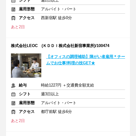
シフト
週2日以上
雇用形態
アルバイト・パート
アクセス
西新宿駅 徒歩0分
あと2日
株式会社LEOC (ＫＤＤＩ株式会社新宿事業所)/100474
【オフィスの調理補助】障がい者雇用＊チー
ムでお仕事!料理の技GET★
給与
時給1227円 ＋交通費全額支給
シフト
週3日以上
雇用形態
アルバイト・パート
アクセス
都庁前駅 徒歩6分
あと2日