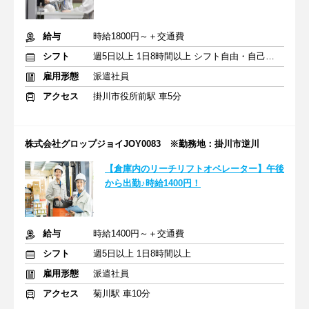
給与
時給1800円～＋交通費
シフト
週5日以上 1日8時間以上 シフト自由・自己申告
雇用形態
派遣社員
アクセス
掛川市役所前駅 車5分
株式会社グロップジョイJOY0083 ※勤務地：掛川市逆川
【倉庫内のリーチリフトオペレーター】午後
から出勤♪時給1400円！
給与
時給1400円～＋交通費
シフト
週5日以上 1日8時間以上
雇用形態
派遣社員
アクセス
菊川駅 車10分