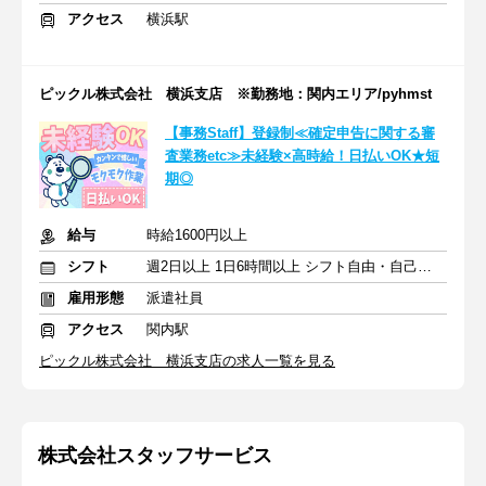
アクセス
横浜駅
ピックル株式会社 横浜支店 ※勤務地：関内エリア/pyhmst
【事務Staff】登録制≪確定申告に関する審
査業務etc≫未経験×高時給！日払いOK★短
期◎
給与
時給1600円以上
シフト
週2日以上 1日6時間以上 シフト自由・自己申告
雇用形態
派遣社員
アクセス
関内駅
ピックル株式会社 横浜支店の求人一覧を見る
株式会社スタッフサービス