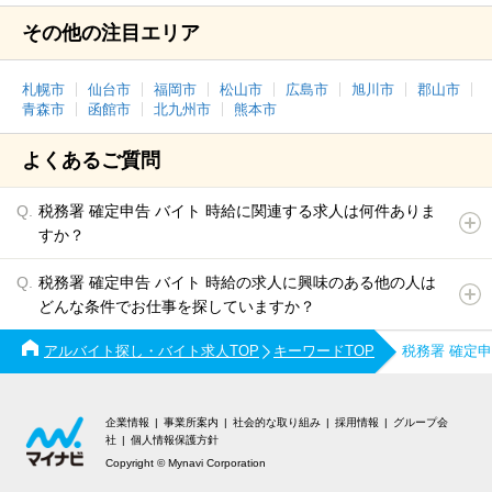
その他の注目エリア
札幌市
仙台市
福岡市
松山市
広島市
旭川市
郡山市
青森市
函館市
北九州市
熊本市
よくあるご質問
税務署 確定申告 バイト 時給に関連する求人は何件ありま
すか？
税務署 確定申告 バイト 時給の求人に興味のある他の人は
どんな条件でお仕事を探していますか？
アルバイト探し・バイト求人TOP
キーワードTOP
税務署 確定
企業情報
事業所案内
社会的な取り組み
採用情報
グループ会
社
個人情報保護方針
Copyright © Mynavi Corporation