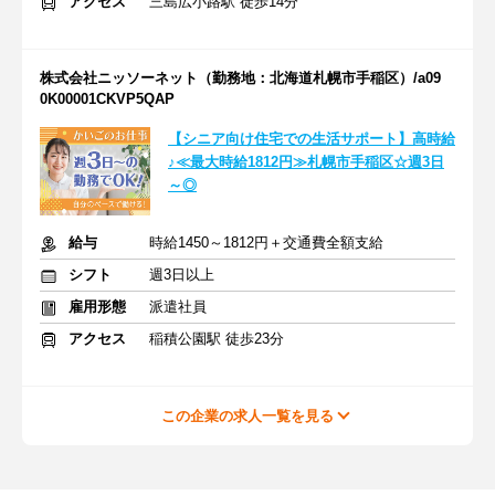
アクセス
三島広小路駅 徒歩14分
株式会社ニッソーネット（勤務地：北海道札幌市手稲区）/a09
0K00001CKVP5QAP
【シニア向け住宅での生活サポート】高時給
♪≪最大時給1812円≫札幌市手稲区☆週3日
～◎
給与
時給1450～1812円＋交通費全額支給
シフト
週3日以上
雇用形態
派遣社員
アクセス
稲積公園駅 徒歩23分
この企業の求人一覧を見る