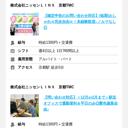
株式会社ニッセンＬＩＮＸ 京都TMC
【確定申告のお問い合わせ対応】(短期)おし
ゃれ≪完全自由≫！未経験歓迎♪ノルマなし
◎
給与
時給1300円＋交通費
シフト
週4日以上 1日7時間以上
雇用形態
アルバイト・パート
アクセス
京都駅 徒歩5分
株式会社ニッセンＬＩＮＸ 京都TMC
【問い合わせ対応】＜12月or2月まで＞駅近
オフィスで通勤便利＆平日のみ◎髪色服装自
由♪
給与
時給1300円＋交通費