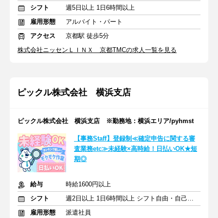
シフト
週5日以上 1日6時間以上
雇用形態
アルバイト・パート
アクセス
京都駅 徒歩5分
株式会社ニッセンＬＩＮＸ 京都TMCの求人一覧を見る
ピックル株式会社 横浜支店
ピックル株式会社 横浜支店 ※勤務地：横浜エリア/pyhmst
【事務Staff】登録制≪確定申告に関する審
査業務etc≫未経験×高時給！日払いOK★短
期◎
給与
時給1600円以上
シフト
週2日以上 1日6時間以上 シフト自由・自己申告
雇用形態
派遣社員