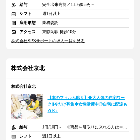
給与
完全出来高制／1工程0.5円～
シフト
週1日以上
雇用形態
業務委託
アクセス
東静岡駅 徒歩10分
株式会社SPSサポートの求人一覧を見る
株式会社京北
株式会社京北
【本のフィルム貼り】◆大人気の在宅ワー
ク!!今だけ募集◆女性活躍中◎自宅に配達も
ＯＫ♪
給与
1冊/10円～ ※商品を引取りに来れる方は⇒1冊/12円～
シフト
週1日以上