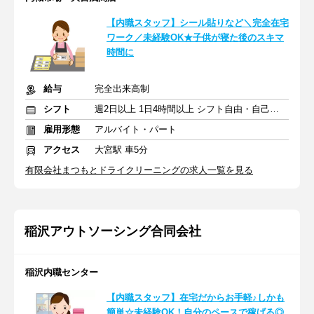
【内職スタッフ】シール貼りなど＼完全在宅
ワーク／未経験OK★子供が寝た後のスキマ
時間に
給与
完全出来高制
シフト
週2日以上 1日4時間以上 シフト自由・自己申告
雇用形態
アルバイト・パート
アクセス
大宮駅 車5分
有限会社まつもとドライクリーニングの求人一覧を見る
稲沢アウトソーシング合同会社
稲沢内職センター
【内職スタッフ】在宅だからお手軽♪しかも
簡単☆未経験OK！自分のペースで稼げる◎