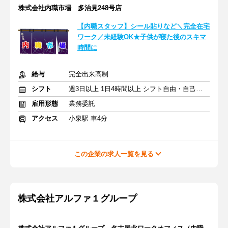
株式会社内職市場 多治見248号店
【内職スタッフ】シール貼りなど＼完全在宅
ワーク／未経験OK★子供が寝た後のスキマ
時間に
給与
完全出来高制
シフト
週3日以上 1日4時間以上 シフト自由・自己申告
雇用形態
業務委託
アクセス
小泉駅 車4分
この企業の求人一覧を見る
株式会社アルファ１グループ