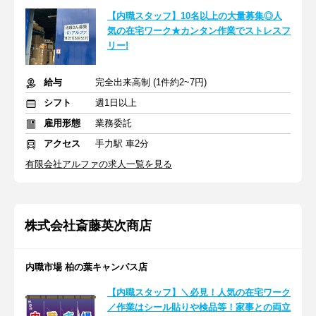
【内職スタッフ】10名以上の大量募集◎人
気の在宅ワーク★カンタン作業でストレスフ
リー!
給与
完全出来高制 (1件約2~7円)
シフト
週1日以上
雇用形態
業務委託
アクセス
手力駅 車2分
有限会社アルファの求人一覧を見る
株式会社斎藤英次商店
内職市場 柏の葉キャンパス店
【内職スタッフ】＼必見！人気の在宅ワーク
／作業はシール貼りや検品等！家事との両立