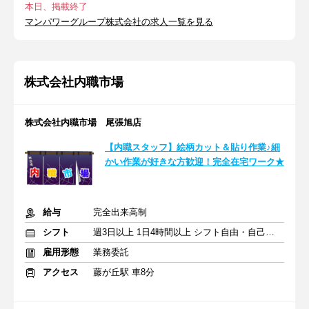
本日、掲載終了
マンパワーグループ株式会社の求人一覧を見る
株式会社内職市場
株式会社内職市場 尾張旭店
【内職スタッフ】絵柄カット＆貼り作業♪細
かい作業が好きな方歓迎！完全在宅ワーク★
給与
完全出来高制
シフト
週3日以上 1日4時間以上 シフト自由・自己申告
雇用形態
業務委託
アクセス
藤が丘駅 車8分