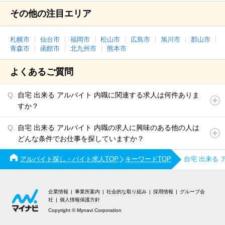
その他の注目エリア
札幌市
仙台市
福岡市
松山市
広島市
旭川市
郡山市
青森市
函館市
北九州市
熊本市
よくあるご質問
自宅 出来る アルバイト 内職に関連する求人は何件ありま
すか？
自宅 出来る アルバイト 内職の求人に興味のある他の人は
どんな条件でお仕事を探していますか？
アルバイト探し・バイト求人TOP
キーワードTOP
自宅 出来る
企業情報
事業所案内
社会的な取り組み
採用情報
グループ会
社
個人情報保護方針
Copyright © Mynavi Corporation