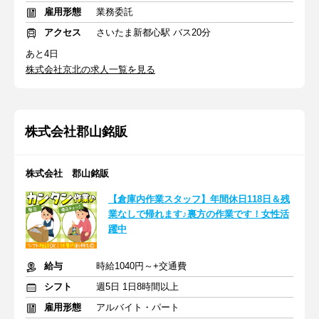
雇用形態
業務委託
アクセス
さいたま新都心駅 バス20分
あと4日
株式会社京北の求人一覧を見る
株式会社郡山銘販
株式会社 郡山銘販
【倉庫内作業スタッフ】年間休日118日＆残
業なしで帰れます♪裏方の作業です！女性活
躍中
給与
時給1040円～+交通費
シフト
週5日 1日8時間以上
雇用形態
アルバイト・パート