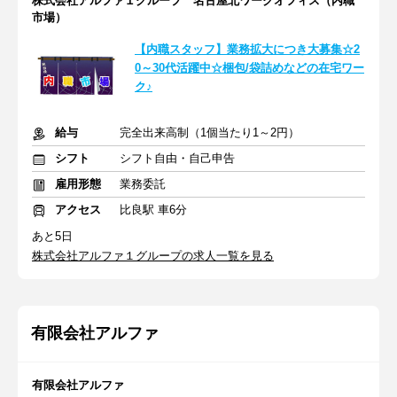
株式会社アルファ１グループ 名古屋北ワークオフィス（内職
市場）
【内職スタッフ】業務拡大につき大募集☆2
0～30代活躍中☆梱包/袋詰めなどの在宅ワー
ク♪
給与
完全出来高制（1個当たり1～2円）
シフト
シフト自由・自己申告
雇用形態
業務委託
アクセス
比良駅 車6分
あと5日
株式会社アルファ１グループの求人一覧を見る
有限会社アルファ
有限会社アルファ