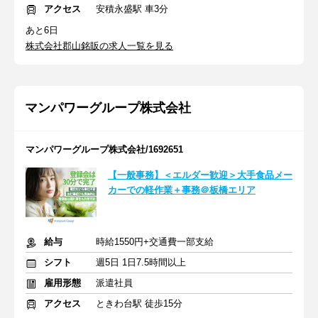
アクセス
安積永盛駅 車3分
あと6日
株式会社郡山銘販の求人一覧を見る
マンパワーグループ株式会社
マンパワーグループ株式会社/1692651
【一般事務】＜エルダー歓迎＞大手食品メー
カーでの軽作業＋事務＠板橋エリア
給与
時給1550円+交通費一部支給
シフト
週5日 1日7.5時間以上
雇用形態
派遣社員
アクセス
ときわ台駅 徒歩15分