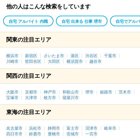
他の人はこんな検索をしています
自宅 アルバイト 内職
自宅 出来る 仕事 堺市
自宅でアルバ
関東の注目エリア
横浜市
新宿区
さいたま市
港区
渋谷区
千葉市
川崎市
世田谷区
大田区
横須賀市
越谷市
関西の注目エリア
大阪市
京都市
神戸市
和歌山市
堺市
姫路市
茨木市
宝塚市
大津市
枚方市
寝屋川市
東海の注目エリア
名古屋市
浜松市
静岡市
富士市
沼津市
岐阜市
四日市市
鈴鹿市
豊橋市
安城市
一宮市