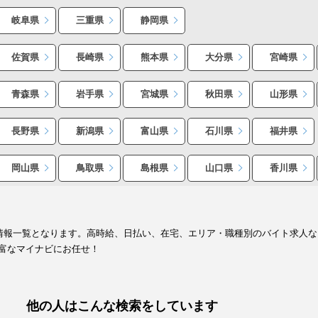
岐阜県
三重県
静岡県
佐賀県
長崎県
熊本県
大分県
宮崎県
青森県
岩手県
宮城県
秋田県
山形県
長野県
新潟県
富山県
石川県
福井県
岡山県
鳥取県
島根県
山口県
香川県
人情報一覧となります。高時給、日払い、在宅、エリア・職種別のバイト求人
富なマイナビにお任せ！
他の人はこんな検索をしています