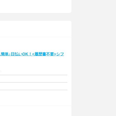
.簡単♪日払いOK！<履歴書不要>シフ
給