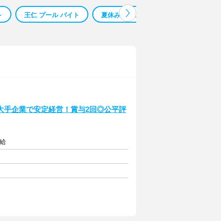
ト
王仁 プール バイト
夏休み プールバイト
金沢 プール
大手企業で安定経営！賞与2回◎公平評
支給