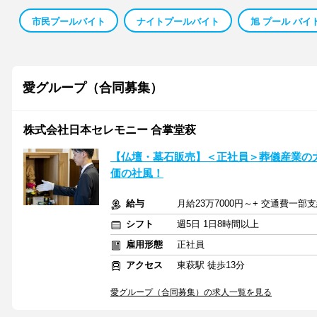
市民プールバイト
ナイトプールバイト
旭 プール バイ
愛グループ（合同募集）
株式会社日本セレモニー 合掌堂萩
【仏壇・墓石販売】＜正社員＞葬儀産業の
価の社風！
給与
月給23万7000円～+ 交通費一部
シフト
週5日 1日8時間以上
雇用形態
正社員
アクセス
東萩駅 徒歩13分
愛グループ（合同募集）の求人一覧を見る