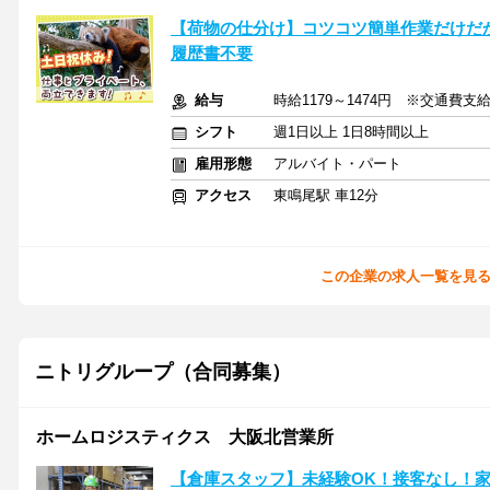
【荷物の仕分け】コツコツ簡単作業だけだ
履歴書不要
給与
時給1179～1474円 ※交通費支
シフト
週1日以上 1日8時間以上
雇用形態
アルバイト・パート
アクセス
東鳴尾駅 車12分
この企業の求人一覧を見
ニトリグループ（合同募集）
ホームロジスティクス 大阪北営業所
【倉庫スタッフ】未経験OK！接客なし！