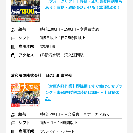
【フォークリフト】昇給・正社員登用制度も
あり！資格・経験を活かせる！車通勤OK！
給与
時給1300円～1500円＋交通費支給
シフト
週5日以上 1日7.5時間以上
雇用形態
契約社員
アクセス
(1)新清水駅 (2)入江岡駅
清和海運株式会社 日の出町事務所
【倉庫内軽作業】即採用ですぐ働ける★ブラ
ンク・未経験歓迎◎時給1200円～土日祝休
み♪
給与
時給1200円～＋交通費 ※ボーナスあり
シフト
週5日 1日7.5時間以上
雇用形態
アルバイト・パート