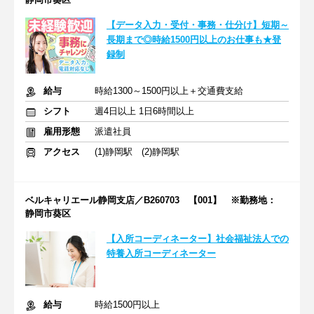
【データ入力・受付・事務・仕分け】短期～
長期まで◎時給1500円以上のお仕事も★登
録制
給与
時給1300～1500円以上＋交通費支給
シフト
週4日以上 1日6時間以上
雇用形態
派遣社員
アクセス
(1)静岡駅 (2)静岡駅
ベルキャリエール静岡支店／B260703 【001】 ※勤務地：
静岡市葵区
【入所コーディネーター】社会福祉法人での
特養入所コーディネーター
給与
時給1500円以上