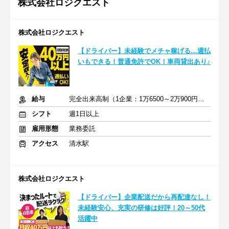
株式会社ロジクエスト
株式会社ロジクエスト
【ドライバー】未経験でメチャ稼げる…週払
いもできる！普通免許でOK！車両貸出あり♪
給与
完全出来高制（1企業：1万6500～2万900円※1日あたり）
シフト
週1日以上
雇用形態
業務委託
アクセス
清水駅
株式会社ロジクエスト
【ドライバー】企業配送だから再配達なし！
未経験安心、充実の研修は好評！20～50代
活躍中