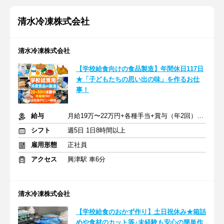
清水冷凍株式会社
清水冷凍株式会社
【学校給食向けの食品製造】年間休日117日
★「子どもたちの思い出の味」を作るお仕
事！
給与
月給19万〜22万円+各種手当+賞与（年2回）+交通費規定支給
シフト
週5日 1日8時間以上
雇用形態
正社員
アクセス
興津駅 車6分
清水冷凍株式会社
【学校給食のおかず作り】土日祝休み★箱詰
めや食材のカット等♪未経験も安心の簡単作