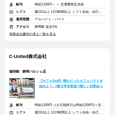
給与
時給1100円～ ＋ 交通費規定支給
シフト
週2日以上 1日3時間以上 シフト自由・自己申告
雇用形態
アルバイト・パート
アクセス
静岡駅 徒歩3分
有限会社慶州の求人一覧を見る
C‐United株式会社
珈琲館 静岡パルシェ店
【カフェStaff】憧れだったカフェバイトを
始めよう♪ #新大学生歓迎 #嬉しい社割あり
給与
時給1100円～(土日祝終日は時給1200円)＋交通費
シフト
週3日以上 1日3時間以上 シフト自由・自己申告