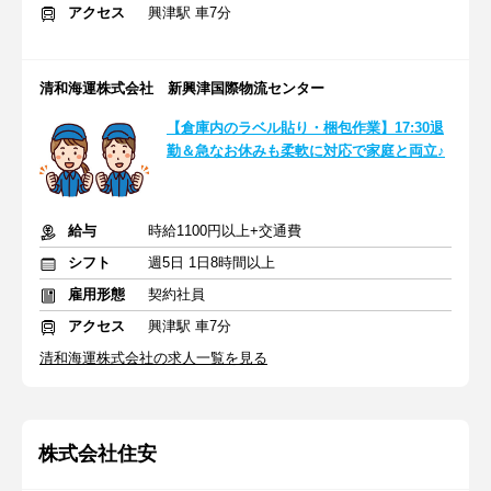
アクセス
興津駅 車7分
清和海運株式会社 新興津国際物流センター
【倉庫内のラベル貼り・梱包作業】17:30退
勤＆急なお休みも柔軟に対応で家庭と両立♪
給与
時給1100円以上+交通費
シフト
週5日 1日8時間以上
雇用形態
契約社員
アクセス
興津駅 車7分
清和海運株式会社の求人一覧を見る
株式会社住安