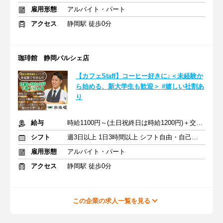
雇用形態
アルバイト・パート
アクセス
静岡駅 徒歩0分
珈琲館 静岡パルシェ店
【カフェStaff】コーヒー好きに♪＜未経験か
ら始める、新大学生も歓迎＞ #嬉しい社割あ
り
給与
時給1100円～(土日祝終日は時給1200円)＋交通費
シフト
週3日以上 1日3時間以上 シフト自由・自己申告
雇用形態
アルバイト・パート
アクセス
静岡駅 徒歩0分
この企業の求人一覧を見る