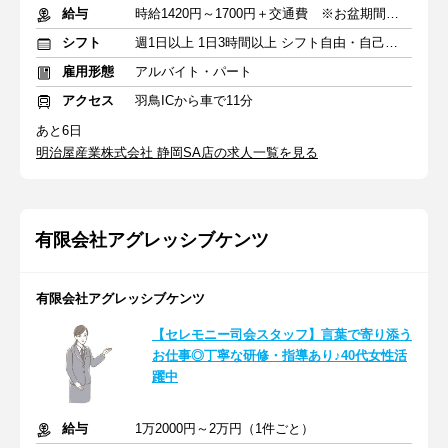
給与
時給1420円～1700円＋交通費 ※お盆期間外は1220円～1500円
シフト
週1日以上 1日3時間以上 シフト自由・自己申告
雇用形態
アルバイト・パート
アクセス
羽鳥ICから車で11分
あと6日
明治屋産業株式会社 静岡SA店の求人一覧を見る
有限会社アグレッシブケンツ
有限会社アグレッシブケンツ
【セレモニー司会スタッフ】言葉で寄り添う
お仕事◎丁寧な研修・指導あり♪40代女性活
躍中
給与
1万2000円～2万円（1件ごと）