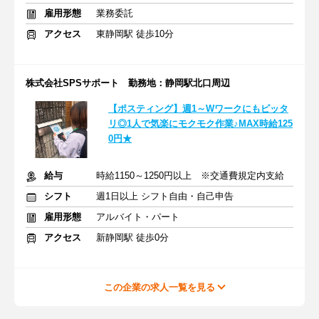
雇用形態
業務委託
アクセス
東静岡駅 徒歩10分
株式会社SPSサポート 勤務地：静岡駅北口周辺
【ポスティング】週1～Wワークにもピッタ
リ◎1人で気楽にモクモク作業♪MAX時給125
0円★
給与
時給1150～1250円以上 ※交通費規定内支給
シフト
週1日以上 シフト自由・自己申告
雇用形態
アルバイト・パート
アクセス
新静岡駅 徒歩0分
この企業の求人一覧を見る