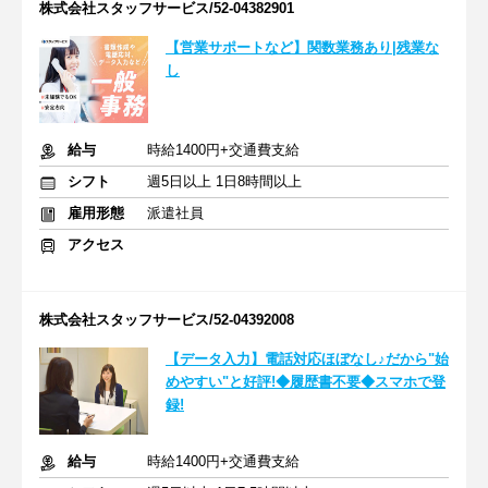
株式会社スタッフサービス/52-04382901
【営業サポートなど】関数業務あり|残業な
し
給与
時給1400円+交通費支給
シフト
週5日以上 1日8時間以上
雇用形態
派遣社員
アクセス
株式会社スタッフサービス/52-04392008
【データ入力】電話対応ほぼなし♪だから"始
めやすい"と好評!◆履歴書不要◆スマホで登
録!
給与
時給1400円+交通費支給