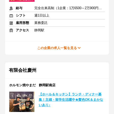
給与
完全出来高制（1企業：1万6500～2万900円※1日あたり）
シフト
週1日以上
雇用形態
業務委託
アクセス
静岡駅
この企業の求人一覧を見る
有限会社慶州
ホルモン焼やまだ 静岡駅南店
【ホール＆キッチン】ランチ・ディナー募
集！主婦・留学生活躍中★髪色OK＆まかな
いあり♪