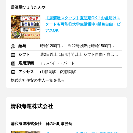
居酒屋ひょうたんや
【居酒屋スタッフ】夏短期OK！お盆明けス
タートも可能◎大学生活躍中♪髪色自由・ピ
アスOK
給与
時給1200円～ ※22時以降は時給1500円～
シフト
週2日以上 1日4時間以上 シフト自由・自己申告
雇用形態
アルバイト・パート
アクセス
(1)静岡駅 (2)静岡駅
株式会社住安の求人一覧を見る
清和海運株式会社
清和海運株式会社 日の出町事務所