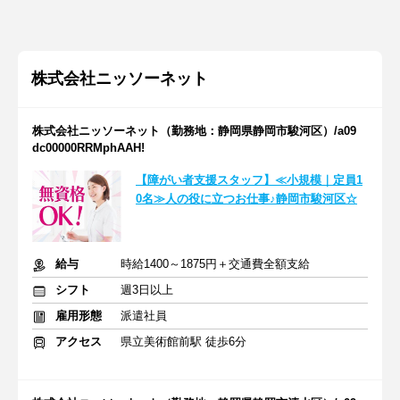
株式会社ニッソーネット
株式会社ニッソーネット（勤務地：静岡県静岡市駿河区）/a09
dc00000RRMphAAH!
【障がい者支援スタッフ】≪小規模｜定員1
0名≫人の役に立つお仕事♪静岡市駿河区☆
給与
時給1400～1875円＋交通費全額支給
シフト
週3日以上
雇用形態
派遣社員
アクセス
県立美術館前駅 徒歩6分