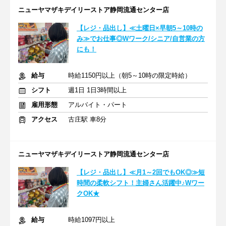
ニューヤマザキデイリーストア静岡流通センター店
【レジ・品出し】≪土曜日×早朝5～10時の
み≫でお仕事◎Wワーク/シニア/自営業の方
にも！
給与
時給1150円以上（朝5～10時の限定時給）
シフト
週1日 1日3時間以上
雇用形態
アルバイト・パート
アクセス
古庄駅 車8分
ニューヤマザキデイリーストア静岡流通センター店
【レジ・品出し】≪月1～2回でもOK◎≫短
時間の柔軟シフト！主婦さん活躍中♪Wワー
クOK★
給与
時給1097円以上