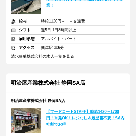
業！
給与
時給1120円～ ＋交通費
シフト
週5日 1日8時間以上
雇用形態
アルバイト・パート
アクセス
興津駅 車6分
清水冷凍株式会社の求人一覧を見る
明治屋産業株式会社 静岡SA店
明治屋産業株式会社 静岡SA店
【フードコートSTAFF】時給1420～1700
円！単発OK！レジなし＆履歴書不要！SA内
社割でお得