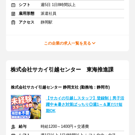
シフト
週5日 1日8時間以上
雇用形態
派遣社員
アクセス
静岡駅
この企業の求人一覧を見る
株式会社サカイ引越センター 東海推進課
株式会社サカイ引越センター 静岡支社 (勤務地：静岡市)
【サカイの引越しスタッフ】登録制｜男子活
躍中★暑さ対策ばっちり◎週1～＆夏だけ短
期OK
給与
時給1200～1400円＋交通費