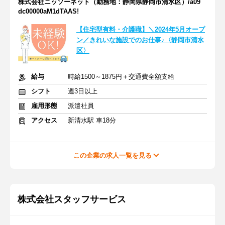
株式会社ニッソーネット（勤務地：静岡県静岡市清水区）/a09
dc00000aM1dTAAS!
【住宅型有料・介護職】＼2024年5月オープ
ン／きれいな施設でのお仕事♪〈静岡市清水
区〉
給与
時給1500～1875円＋交通費全額支給
シフト
週3日以上
雇用形態
派遣社員
アクセス
新清水駅 車18分
この企業の求人一覧を見る
株式会社スタッフサービス