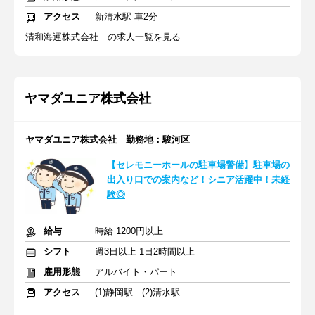
アクセス
新清水駅 車2分
清和海運株式会社 の求人一覧を見る
ヤマダユニア株式会社
ヤマダユニア株式会社 勤務地：駿河区
【セレモニーホールの駐車場警備】駐車場の
出入り口での案内など！シニア活躍中！未経
験◎
給与
時給 1200円以上
シフト
週3日以上 1日2時間以上
雇用形態
アルバイト・パート
アクセス
(1)静岡駅 (2)清水駅