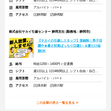
シフト
週1日以上 1日4時間以上 シフト自由・自己申告
雇用形態
アルバイト・パート
アクセス
(1)静岡駅 (2)静岡駅
株式会社サカイ引越センター 静岡支社 (勤務地：静岡市)
【サカイの引越しスタッフ】登録制｜男子活
躍中★暑さ対策ばっちり◎週1～＆夏だけ短
期OK
給与
時給1200～1400円＋交通費
シフト
週1日以上 1日4時間以上 シフト自由・自己申告
雇用形態
アルバイト・パート
アクセス
(1)清水駅 (2)掛川駅
この企業の求人一覧を見る