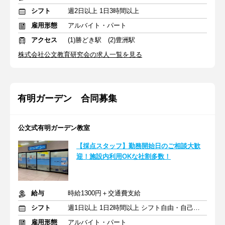
シフト
週2日以上 1日3時間以上
雇用形態
アルバイト・パート
アクセス
(1)勝どき駅 (2)豊洲駅
株式会社公文教育研究会の求人一覧を見る
有明ガーデン 合同募集
公文式有明ガーデン教室
【採点スタッフ】勤務開始日のご相談大歓
迎！施設内利用OKな社割多数！
給与
時給1300円＋交通費支給
シフト
週1日以上 1日2時間以上 シフト自由・自己申告
雇用形態
アルバイト・パート