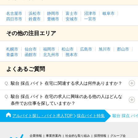
名古屋市
浜松市
静岡市
富士市
沼津市
岐阜市
四日市市
鈴鹿市
豊橋市
安城市
一宮市
その他の注目エリア
札幌市
仙台市
福岡市
松山市
広島市
旭川市
郡山市
青森市
函館市
北九州市
熊本市
よくあるご質問
駿台 採点 バイト 在宅に関連する求人は何件ありますか？
駿台 採点 バイト 在宅の求人に興味のある他の人はどんな
条件でお仕事を探していますか？
アルバイト探し・バイト求人TOP
採点バイト特集
駿台 採点 
企業情報
事業所案内
社会的な取り組み
採用情報
グループ会