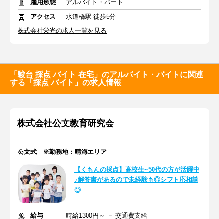
雇用形態
アルバイト・パート
アクセス
水道橋駅 徒歩5分
株式会社栄光の求人一覧を見る
「駿台 採点 バイト 在宅」のアルバイト・バイトに関連
する「採点 バイト」の求人情報
株式会社公文教育研究会
公文式 ※勤務地：晴海エリア
【くもんの採点】高校生~50代の方が活躍中
♪解答書があるので未経験も◎シフト応相談
◎
給与
時給1300円～ ＋ 交通費支給