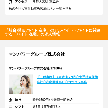
アクセス
常陸大宮駅 車11分
株式会社大宮自動車教習所の求人一覧を見る
「駿台 採点 バイト 在宅」のアルバイト・バイトに関連
する「バイト 在宅」の求人情報
マンパワーグループ株式会社
マンパワーグループ株式会社/1718842
【一般事務】＜在宅有＞9月◎大手損害保険
会社◎在宅勤務あり◎コツコツ事務
給与
時給1600円+交通費一部支給
シフト
週5日 1日7時間以上