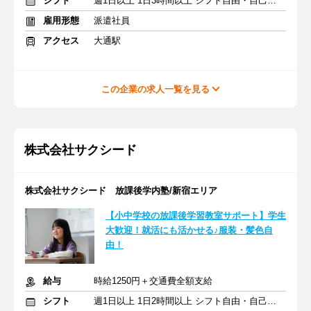
シフト
週1日以上 1日3時間以上 シフト自由・自己申告
雇用形態
派遣社員
アクセス
大通駅
この企業の求人一覧を見る
株式会社サクシード
株式会社サクシード 放課後学内塾/新宿エリア
【小中学校の放課後学習教室サポート】学生
大歓迎！就活にも活かせる♪服装・髪色自
由！
給与
時給1250円＋交通費全額支給
シフト
週1日以上 1日2時間以上 シフト自由・自己申告