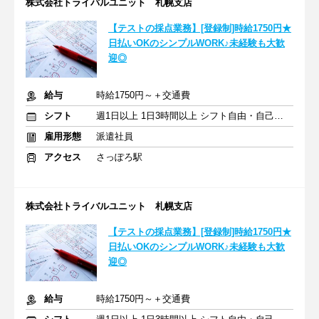
株式会社トライバルユニット 札幌支店
【テストの採点業務】[登録制]時給1750円★
日払いOKのシンプルWORK♪未経験も大歓
迎◎
給与
時給1750円～＋交通費
シフト
週1日以上 1日3時間以上 シフト自由・自己申告
雇用形態
派遣社員
アクセス
さっぽろ駅
株式会社トライバルユニット 札幌支店
【テストの採点業務】[登録制]時給1750円★
日払いOKのシンプルWORK♪未経験も大歓
迎◎
給与
時給1750円～＋交通費