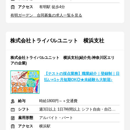
アクセス
有明駅 徒歩4分
有明ガーデン 合同募集の求人一覧を見る
株式会社トライバルユニット 横浜支社
株式会社トライバルユニット 横浜支社(紹介先:神奈川区エリ
アの企業)
【テストの採点業務】職業紹介｜登録制｜日
払い×1ヶ月短期OK◎★未経験も大歓迎♪
給与
時給1800円～＋交通費
シフト
週3日以上 1日7時間以上 シフト自由・自己申告
雇用形態
アルバイト・パート
アクセス
横浜駅