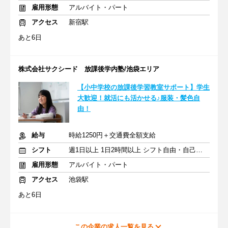
雇用形態
アルバイト・パート
アクセス
新宿駅
あと6日
株式会社サクシード 放課後学内塾/池袋エリア
【小中学校の放課後学習教室サポート】学生
大歓迎！就活にも活かせる♪服装・髪色自
由！
給与
時給1250円＋交通費全額支給
シフト
週1日以上 1日2時間以上 シフト自由・自己申告
雇用形態
アルバイト・パート
アクセス
池袋駅
あと6日
この企業の求人一覧を見る