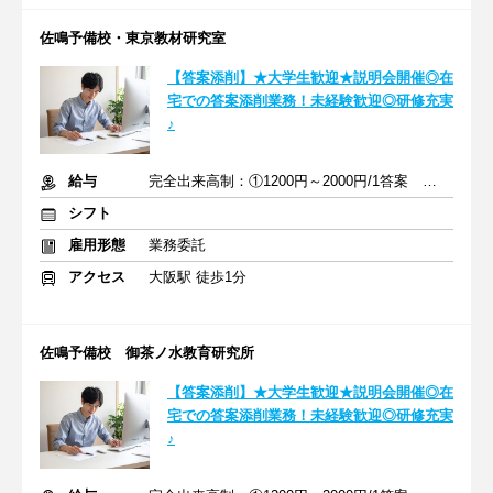
佐鳴予備校・東京教材研究室
【答案添削】★大学生歓迎★説明会開催◎在
宅での答案添削業務！未経験歓迎◎研修充実
♪
給与
完全出来高制：①1200円～2000円/1答案 ②2000円～4000円/1答案
シフト
雇用形態
業務委託
アクセス
大阪駅 徒歩1分
佐鳴予備校 御茶ノ水教育研究所
【答案添削】★大学生歓迎★説明会開催◎在
宅での答案添削業務！未経験歓迎◎研修充実
♪