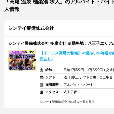
「高尾 温泉 極楽湯 求人」のアルバイト・バイ
人情報
シンテイ警備株式会社
シンテイ警備株式会社 多摩支社 ※勤務地：八王子エリア/A32
【イーアス高尾の警備】≪週払い≫毎週が
回あり♪
給与
日給1万522円～1万2229円＋交
シフト
週1日以上 シフト自由・自己申告
雇用形態
アルバイト・パート
アクセス
八王子駅
シンテイ警備株式会社の求人一覧を見る