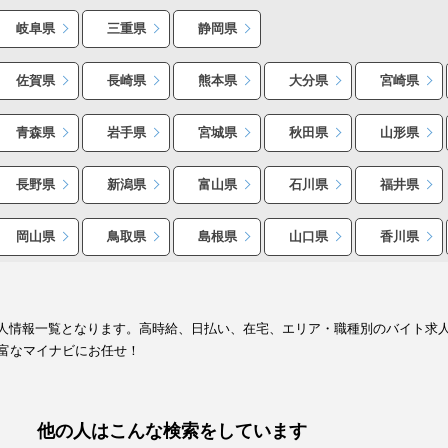
岐阜県
三重県
静岡県
佐賀県
長崎県
熊本県
大分県
宮崎県
青森県
岩手県
宮城県
秋田県
山形県
長野県
新潟県
富山県
石川県
福井県
岡山県
鳥取県
島根県
山口県
香川県
ト求人情報一覧となります。高時給、日払い、在宅、エリア・職種別のバイト求
富なマイナビにお任せ！
他の人はこんな検索をしています