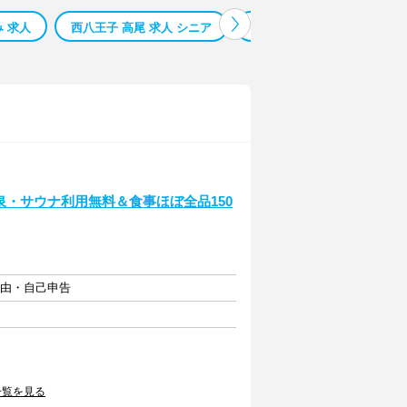
 求人
西八王子 高尾 求人 シニア
極楽湯 羽生 温泉
玉川
泉・サウナ利用無料＆食事ほぼ全品150
自由・自己申告
一覧を見る