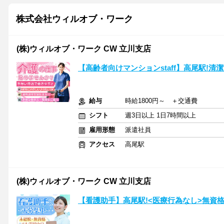
株式会社ウィルオブ・ワーク
(株)ウィルオブ・ワーク CW 立川支店
【高齢者向けマンションstaff】高尾駅!清
給与
時給1800円～ ＋交通費
シフト
週3日以上 1日7時間以上
雇用形態
派遣社員
アクセス
高尾駅
(株)ウィルオブ・ワーク CW 立川支店
【看護助手】高尾駅!<医療行為なし>無資