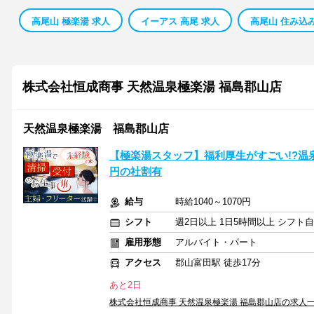
高尾山 極楽湯 求人
イーアス 高尾 求人
高尾山 住み込み
株式会社恒成商事 天然温泉極楽湯 福島郡山店
天然温泉極楽湯 福島郡山店
【極楽湯スタッフ】福利厚生がすごい!?温
円の社割有
給与
時給1040～1070円
シフト
週2日以上 1日5時間以上 シフト
雇用形態
アルバイト・パート
アクセス
郡山富田駅 徒歩17分
あと2日
株式会社恒成商事 天然温泉極楽湯 福島郡山店の求人