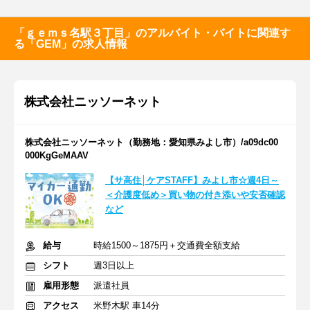
「ｇｅｍｓ名駅３丁目」のアルバイト・バイトに関連す
る「GEM」の求人情報
株式会社ニッソーネット
株式会社ニッソーネット（勤務地：愛知県みよし市）/a09dc00
000KgGeMAAV
【サ高住│ケアSTAFF】みよし市☆週4日～
＜介護度低め＞買い物の付き添いや安否確認
など
給与
時給1500～1875円＋交通費全額支給
シフト
週3日以上
雇用形態
派遣社員
アクセス
米野木駅 車14分