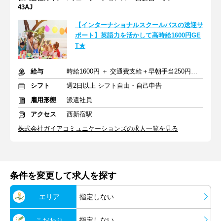
43AJ
【インターナショナルスクールバスの送迎サ
ポート】英語力を活かして高時給1600円GE
T★
給与
時給1600円 ＋ 交通費支給＋早朝手当250円（1日あたり）
シフト
週2日以上 シフト自由・自己申告
雇用形態
派遣社員
アクセス
西新宿駅
株式会社ガイアコミュニケーションズの求人一覧を見る
条件を変更して求人を探す
エリア
指定しない
指定しない
こだわり