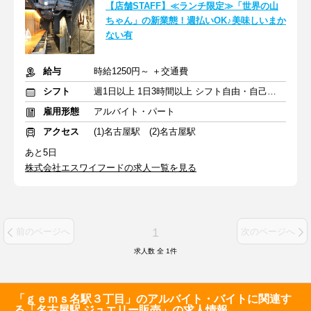
【店舗STAFF】≪ランチ限定≫「世界の山
ちゃん」の新業態！週払いOK♪美味しいまか
ない有
給与
時給1250円～ ＋交通費
シフト
週1日以上 1日3時間以上 シフト自由・自己申告
雇用形態
アルバイト・パート
アクセス
(1)名古屋駅 (2)名古屋駅
あと5日
株式会社エスワイフードの求人一覧を見る
1
前のページへ
次のページへ
求人数 全
1
件
「ｇｅｍｓ名駅３丁目」のアルバイト・バイトに関連す
る「名古屋駅 ジュエリー販売」の求人情報