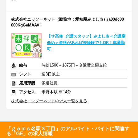
株式会社ニッソーネット（勤務地：愛知県みよし市）/a09dc00
000KgGeMAAV!
【サ高住│介護スタッフ】みよし市＜介護度
低め＞資格があれば未経験でもOK！車通勤
可
給与
時給1500～1875円＋交通費全額支給
シフト
週3日以上
雇用形態
派遣社員
アクセス
米野木駅 車14分
株式会社ニッソーネットの求人一覧を見る
「ｇｅｍｓ名駅３丁目」のアルバイト・バイトに関連す
る「GE」の求人情報