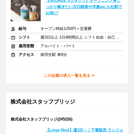
【GEORGE'Sスタッフ】オープニング★し
っかり稼ぎたい方◎雑貨や洋服etc.も社割で
お得に*
給与
オープン時給1250円＋交通費
シフト
週3日以上 1日4時間以上 シフト自由・自己申告
雇用形態
アルバイト・パート
アクセス
南羽生駅 車8分
この企業の求人一覧を見る
株式会社スタッフブリッジ
株式会社スタッフブリッジ(245226)
【Linge Noel】週3日～｜下着販売 ランジェ