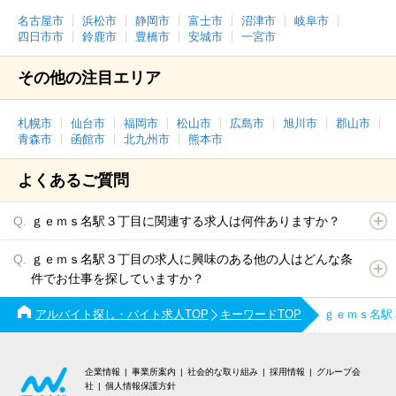
名古屋市
浜松市
静岡市
富士市
沼津市
岐阜市
四日市市
鈴鹿市
豊橋市
安城市
一宮市
その他の注目エリア
札幌市
仙台市
福岡市
松山市
広島市
旭川市
郡山市
青森市
函館市
北九州市
熊本市
よくあるご質問
ｇｅｍｓ名駅３丁目に関連する求人は何件ありますか？
ｇｅｍｓ名駅３丁目の求人に興味のある他の人はどんな条
件でお仕事を探していますか？
アルバイト探し・バイト求人TOP
キーワードTOP
ｇｅｍｓ名駅
企業情報
事業所案内
社会的な取り組み
採用情報
グループ会
社
個人情報保護方針