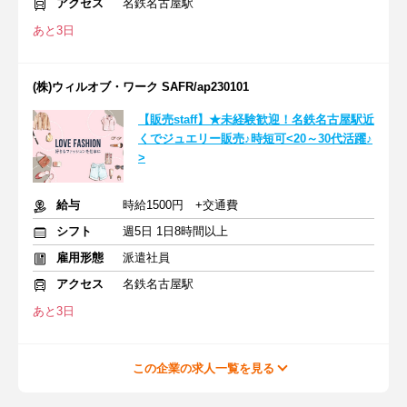
アクセス
名鉄名古屋駅
あと3日
(株)ウィルオブ・ワーク SAFR/ap230101
【販売staff】★未経験歓迎！名鉄名古屋駅近
くでジュエリー販売♪時短可<20～30代活躍♪
>
給与
時給1500円 +交通費
シフト
週5日 1日8時間以上
雇用形態
派遣社員
アクセス
名鉄名古屋駅
あと3日
この企業の求人一覧を見る