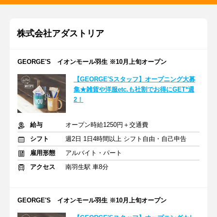
株式会社アダストリア
GEORGE'S イオンモール羽生 ※10月上旬オープン
【GEORGE'Sスタッフ】オープニング大募
集★雑貨や洋服etc.も社割でお得にGET*週
2！
給与
オープン時給1250円＋交通費
シフト
週2日 1日4時間以上 シフト自由・自己申告
雇用形態
アルバイト・パート
アクセス
南羽生駅 車8分
GEORGE'S イオンモール羽生 ※10月上旬オープン