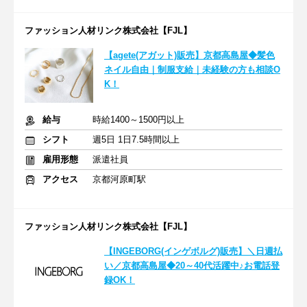
ファッション人材リンク株式会社【FJL】
【agete(アガット)販売】京都高島屋◆髪色
ネイル自由｜制服支給｜未経験の方も相談O
K！
給与
時給1400～1500円以上
シフト
週5日 1日7.5時間以上
雇用形態
派遣社員
アクセス
京都河原町駅
ファッション人材リンク株式会社【FJL】
【INGEBORG(インゲボルグ)販売】＼日週払
い／京都高島屋◆20～40代活躍中♪お電話登
録OK！