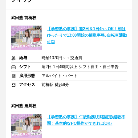
武田塾 前橋校
【学習塾の事務】週2日＆1日4h～OK！朝は
ゆったりで13:00開始の簡単事務♪自転車通勤
可◎
給与
時給1070円～＋交通費
シフト
週2日 1日4時間以上 シフト自由・自己申告
雇用形態
アルバイト・パート
アクセス
前橋駅 徒歩8分
武田塾 湊川校
【学習塾の事務】午後勤務/月曜固定/経験不
問！基本的なPC操作ができればOK♪