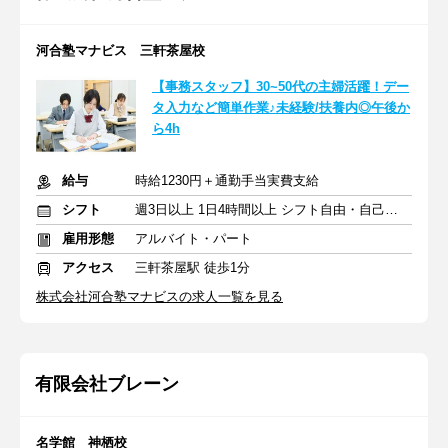
河合塾マナビス 三軒茶屋校
【事務スタッフ】30~50代の主婦活躍！デー
タ入力など簡単作業♪未経験/扶養内◎午後か
ら4h
給与
時給1230円＋通勤手当実費支給
シフト
週3日以上 1日4時間以上 シフト自由・自己申告
雇用形態
アルバイト・パート
アクセス
三軒茶屋駅 徒歩1分
株式会社河合塾マナビスの求人一覧を見る
有限会社ブレーン
名学館 神栖校