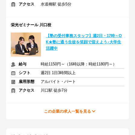
アクセス
水道橋駅 徒歩5分
栄光ゼミナール 川口校
【塾の受付事務スタッフ】週2日・17時～O
K★塾に通う生徒を笑顔で迎えよう♪大学生
活躍中
給与
時給1150円～（16時以降：時給1180円～）
シフト
週2日 1日3時間以上
雇用形態
アルバイト・パート
アクセス
川口駅 徒歩7分
この企業の求人一覧を見る