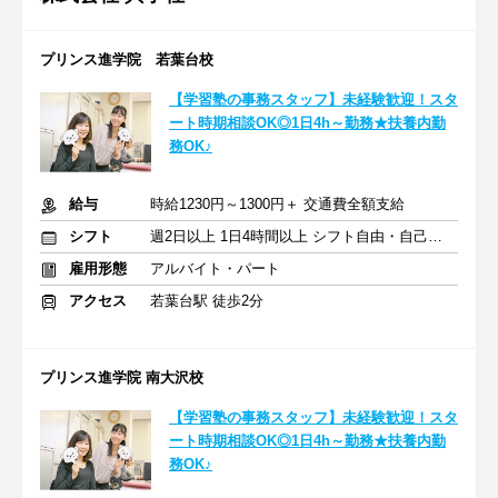
プリンス進学院 若葉台校
【学習塾の事務スタッフ】未経験歓迎！スタ
ート時期相談OK◎1日4h～勤務★扶養内勤
務OK♪
給与
時給1230円～1300円＋ 交通費全額支給
シフト
週2日以上 1日4時間以上 シフト自由・自己申告
雇用形態
アルバイト・パート
アクセス
若葉台駅 徒歩2分
プリンス進学院 南大沢校
【学習塾の事務スタッフ】未経験歓迎！スタ
ート時期相談OK◎1日4h～勤務★扶養内勤
務OK♪