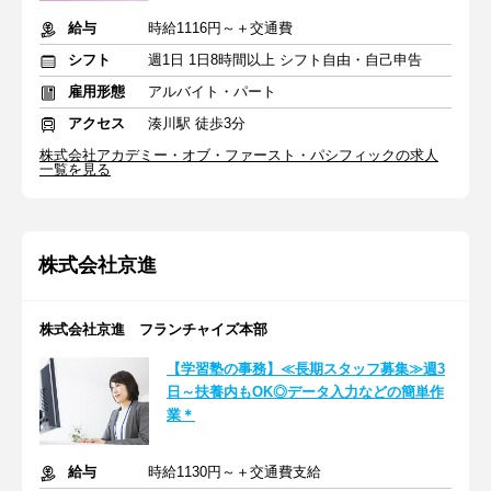
給与
時給1116円～＋交通費
シフト
週1日 1日8時間以上 シフト自由・自己申告
雇用形態
アルバイト・パート
アクセス
湊川駅 徒歩3分
株式会社アカデミー・オブ・ファースト・パシフィックの求人
一覧を見る
株式会社京進
株式会社京進 フランチャイズ本部
【学習塾の事務】≪長期スタッフ募集≫週3
日～扶養内もOK◎データ入力などの簡単作
業＊
給与
時給1130円～＋交通費支給