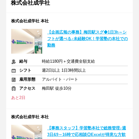
株式会社成学社
株式会社成学社 本社
【企画広報の事務】梅田駅スグ◆1日3h～シ
フトが選べる♪未経験OK！学習塾の本社での
勤務
給与
時給1180円＋交通費全額支給
シフト
週2日以上 1日3時間以上
雇用形態
アルバイト・パート
アクセス
梅田駅 徒歩10分
あと2日
株式会社成学社 本社
【事務スタッフ】学習塾本社で総務管理♪週
3日&9～16時で応相談◎Excelが得意な方歓