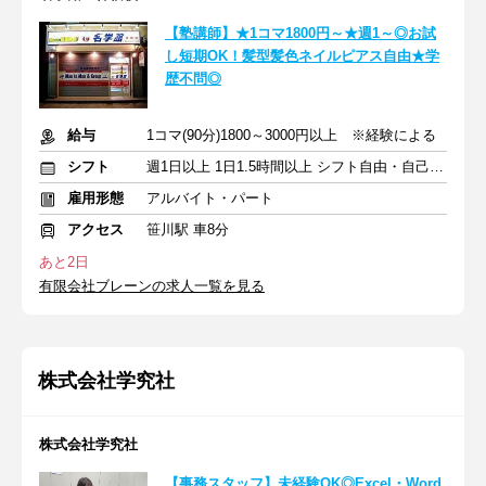
【塾講師】★1コマ1800円～★週1～◎お試
し短期OK！髪型髪色ネイルピアス自由★学
歴不問◎
給与
1コマ(90分)1800～3000円以上 ※経験による
シフト
週1日以上 1日1.5時間以上 シフト自由・自己申告
雇用形態
アルバイト・パート
アクセス
笹川駅 車8分
あと2日
有限会社ブレーンの求人一覧を見る
株式会社学究社
株式会社学究社
【事務スタッフ】未経験OK◎Excel・Word