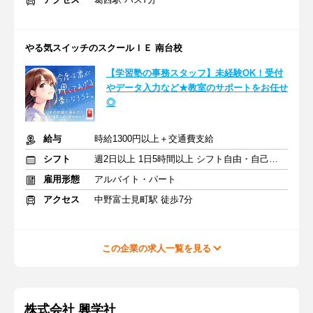
やる気スイッチのスクールＩＥ 南台校
【学習塾の事務スタッフ】未経験OK！受付
やデータ入力など★教室のサポートをお任せ
◎
給与
時給1300円以上＋交通費支給
シフト
週2日以上 1日5時間以上 シフト自由・自己申告
雇用形態
アルバイト・パート
アクセス
中野富士見町駅 徒歩7分
この企業の求人一覧を見る
株式会社 興学社