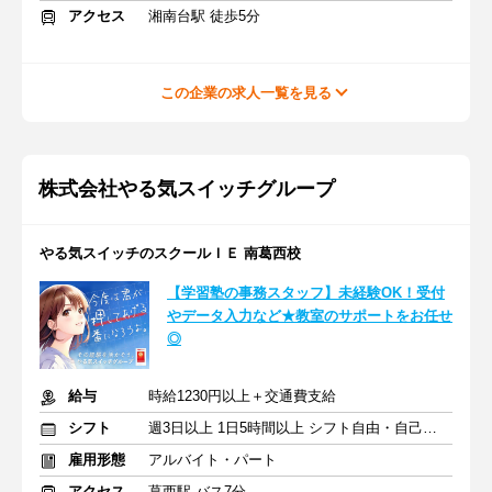
アクセス
湘南台駅 徒歩5分
この企業の求人一覧を見る
株式会社やる気スイッチグループ
やる気スイッチのスクールＩＥ 南葛西校
【学習塾の事務スタッフ】未経験OK！受付
やデータ入力など★教室のサポートをお任せ
◎
給与
時給1230円以上＋交通費支給
シフト
週3日以上 1日5時間以上 シフト自由・自己申告
雇用形態
アルバイト・パート
アクセス
葛西駅 バス7分