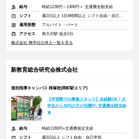
給与
時給1230円～1300円＋ 交通費全額支給
シフト
週2日以上 1日4時間以上 シフト自由・自己申告
雇用形態
アルバイト・パート
アクセス
南大沢駅 徒歩2分
株式会社 興学社の求人一覧を見る
新教育総合研究会株式会社
個別指導キャンパス 桜塚校(岡町駅エリア)
【学習塾での事務スタッフ】未経験OK！大
学生から30代の方が活躍中♪交通費全額支給
★
給与
時給1180円+交通費規定支給
シフト
週3日以上 シフト自由・自己申告