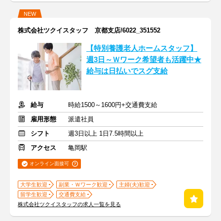
NEW
株式会社ツクイスタッフ 京都支店/6022_351552
【特別養護老人ホームスタッフ】
週3日～Ｗワーク希望者も活躍中★
給与は日払いでスグ支給
給与
時給1500～1600円+交通費支給
雇用形態
派遣社員
シフト
週3日以上 1日7.5時間以上
アクセス
亀岡駅
オンライン面接可
大学生歓迎
副業・Ｗワーク歓迎
主婦(夫)歓迎
留学生歓迎
交通費支給
株式会社ツクイスタッフの求人一覧を見る