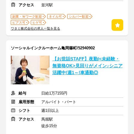
アクセス
並河駅
副業・Ｗワーク歓迎
ネイル可
シルバー歓迎
ピアス可
ヒゲ可
ワタミ株式会社の求人一覧を見る
ソーシャルインクルーホーム亀岡篠町/52940902
【お世話STAFF】夜勤/<未経験・
無資格OK>見回りがメイン♪シニア
活躍中!週1～!車通勤◎
給与
日給1万7155円
雇用形態
アルバイト・パート
シフト
週1日以上
アクセス
馬堀駅
徒歩15分