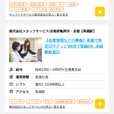
大学生歓迎
高校生歓迎
副業・Ｗワーク歓迎
シルバー歓迎
シフト自由・自己申告
サトフードサービス株式会社の求人一覧を見る
株式会社スタッフサービス/京都府亀岡市・京都【馬堀駅】
【在庫管理などの事務】長期で安
定◎サクッとWEBで登録OK♪未経
験歓迎◎
給与
時給1250～1450円+交通費支給
雇用形態
派遣社員
シフト
週5日 1日6時間以上
アクセス
馬堀駅
ネイル可
ピアス可
平日
未経験者歓迎
髪色自由
株式会社スタッフサービスの求人一覧を見る