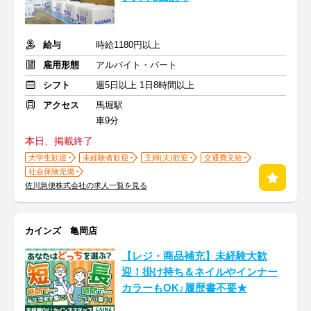
給与
時給1180円以上
雇用形態
アルバイト・パート
シフト
週5日以上 1日8時間以上
アクセス
馬堀駅
車9分
本日、掲載終了
大学生歓迎
未経験者歓迎
主婦(夫)歓迎
交通費支給
社会保険完備
佐川急便株式会社の求人一覧を見る
カインズ 亀岡店
【レジ・商品補充】未経験大歓
迎！掛け持ち＆ネイルやインナー
カラーもOK♪履歴書不要★