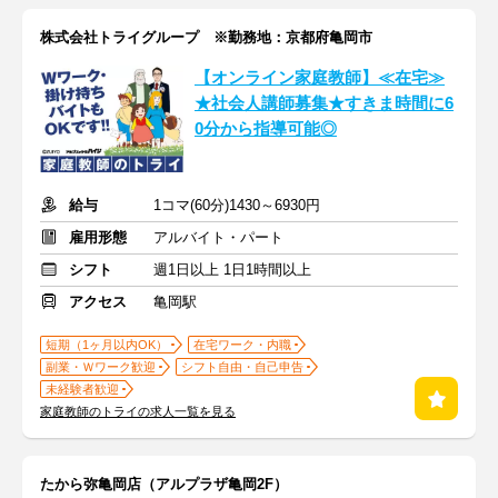
株式会社トライグループ ※勤務地：京都府亀岡市
【オンライン家庭教師】≪在宅≫
★社会人講師募集★すきま時間に6
0分から指導可能◎
給与
1コマ(60分)1430～6930円
雇用形態
アルバイト・パート
シフト
週1日以上 1日1時間以上
アクセス
亀岡駅
短期（1ヶ月以内OK）
在宅ワーク・内職
副業・Ｗワーク歓迎
シフト自由・自己申告
未経験者歓迎
家庭教師のトライの求人一覧を見る
たから弥亀岡店（アルプラザ亀岡2F）