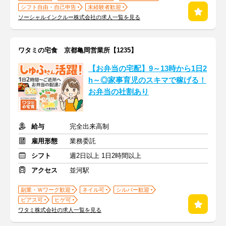
シフト自由・自己申告
未経験者歓迎
ソーシャルインクルー株式会社の求人一覧を見る
ワタミの宅食 京都亀岡営業所【1235】
【お弁当の宅配】9～13時から1日2
h～◎家事育児のスキマで稼げる！
お弁当の社割あり
給与
完全出来高制
雇用形態
業務委託
シフト
週2日以上 1日2時間以上
アクセス
並河駅
副業・Ｗワーク歓迎
ネイル可
シルバー歓迎
ピアス可
ヒゲ可
ワタミ株式会社の求人一覧を見る