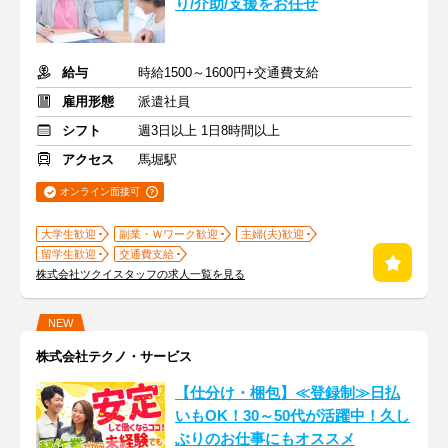
り/介助/支援をお任せ
給与
時給1500～1600円+交通費支給
雇用形態
派遣社員
シフト
週3日以上 1日8時間以上
アクセス
馬堀駅
オンライン面接可
大学生歓迎
副業・Ｗワーク歓迎
主婦(夫)歓迎
留学生歓迎
交通費支給
株式会社ツクイスタッフの求人一覧を見る
NEW
株式会社テクノ・サービス
【仕分け・梱包】≪登録制≫日払
いもOK！30～50代が活躍中！久し
ぶりのお仕事にもオススメ