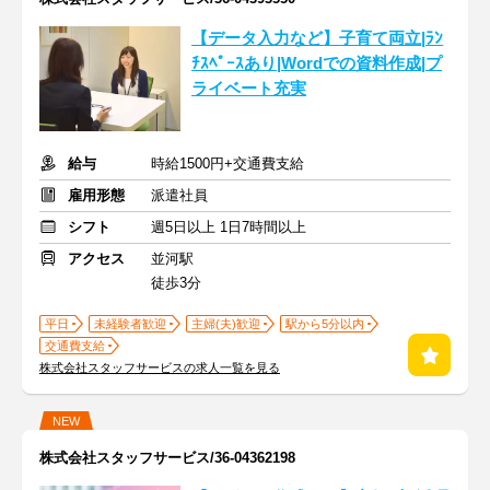
【データ入力など】子育て両立|ﾗﾝ
ﾁｽﾍﾟｰｽあり|Wordでの資料作成|プ
ライベート充実
給与
時給1500円+交通費支給
雇用形態
派遣社員
シフト
週5日以上 1日7時間以上
アクセス
並河駅
徒歩3分
平日
未経験者歓迎
主婦(夫)歓迎
駅から5分以内
交通費支給
株式会社スタッフサービスの求人一覧を見る
NEW
株式会社スタッフサービス/36-04362198