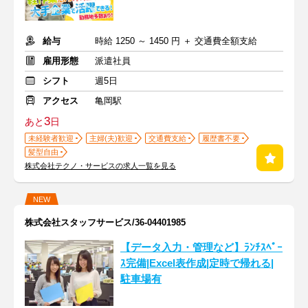
給与
時給 1250 ～ 1450 円 ＋ 交通費全額支給
雇用形態
派遣社員
シフト
週5日
アクセス
亀岡駅
3
あと
日
未経験者歓迎
主婦(夫)歓迎
交通費支給
履歴書不要
髪型自由
株式会社テクノ・サービスの求人一覧を見る
NEW
株式会社スタッフサービス/36-04401985
【データ入力・管理など】ﾗﾝﾁｽﾍﾟｰ
ｽ完備|Excel表作成|定時で帰れる|
駐車場有