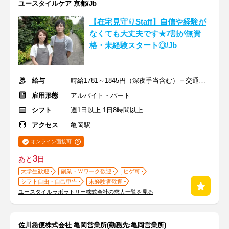
ユースタイルケア 京都/Jb
【在宅見守りStaff】自信や経験が
なくても大丈夫です★7割が無資
格・未経験スタート◎/Jb
給与
時給1781～1845円（深夜手当含む）＋交通費支給
雇用形態
アルバイト・パート
シフト
週1日以上 1日8時間以上
アクセス
亀岡駅
オンライン面接可
3
あと
日
大学生歓迎
副業・Ｗワーク歓迎
ヒゲ可
シフト自由・自己申告
未経験者歓迎
ユースタイルラボラトリー株式会社の求人一覧を見る
佐川急便株式会社 亀岡営業所(勤務先:亀岡営業所)