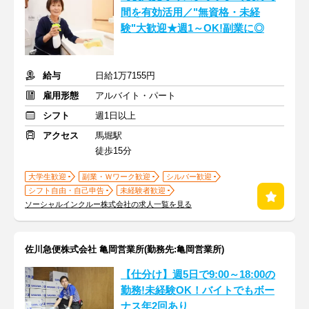
間を有効活用／"無資格・未経
験"大歓迎★週1～OK!副業に◎
給与
日給1万7155円
雇用形態
アルバイト・パート
シフト
週1日以上
アクセス
馬堀駅
徒歩15分
大学生歓迎
副業・Ｗワーク歓迎
シルバー歓迎
シフト自由・自己申告
未経験者歓迎
ソーシャルインクルー株式会社の求人一覧を見る
佐川急便株式会社 亀岡営業所(勤務先:亀岡営業所)
【仕分け】週5日で9:00～18:00の
勤務!未経験OK！バイトでもボー
ナス年2回あり