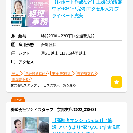
【レポート作成など】主婦(夫)活躍
中|ﾗﾝﾁｽﾍﾟｰｽ完備|エクセル入力|プ
ライベート充実
給与
時給2000～2200円+交通費支給
雇用形態
派遣社員
シフト
週5日以上 1日7.5時間以上
アクセス
平日
未経験者歓迎
主婦(夫)歓迎
交通費支給
履歴書不要
株式会社スタッフサービスの求人一覧を見る
NEW
株式会社ツクイスタッフ 京都支店/6022_318631
【高齢者マンションstaff】"施
設"というより"家"なんです★見回