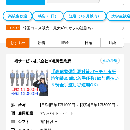
高校生歓迎
単発（1日）
短期（1ヶ月以内）
大学生歓
韓国コスメ販売！最大40％オフの社割も♪
PICKUP
おすすめ
新着
時給
日給
月給
他の店舗
一福サービス株式会社※亀岡営業所
【高速警備】夏対策バッチリ★平
均年齢25歳の若手多数♪給与週払い
＆現金手渡し◎短期OK♪
給与
[日勤]日給1万1000円～ [夜勤]日給1万3000円～
雇用形態
アルバイト・パート
シフト
週1日以上