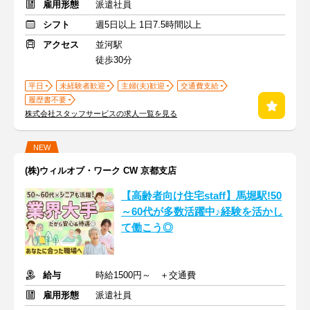
雇用形態
派遣社員
シフト
週5日以上 1日7.5時間以上
アクセス
並河駅
徒歩30分
平日
未経験者歓迎
主婦(夫)歓迎
交通費支給
履歴書不要
株式会社スタッフサービスの求人一覧を見る
NEW
(株)ウィルオブ・ワーク CW 京都支店
【高齢者向け住宅staff】馬堀駅!50
～60代が多数活躍中♪経験を活かし
て働こう◎
給与
時給1500円～ ＋交通費
雇用形態
派遣社員