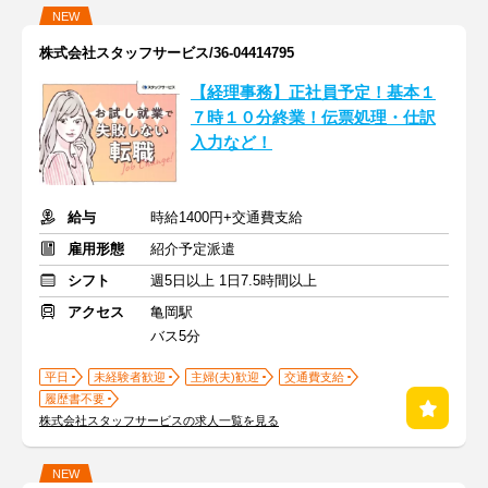
NEW
株式会社スタッフサービス/36-04414795
【経理事務】正社員予定！基本１
７時１０分終業！伝票処理・仕訳
入力など！
給与
時給1400円+交通費支給
雇用形態
紹介予定派遣
シフト
週5日以上 1日7.5時間以上
アクセス
亀岡駅
バス5分
平日
未経験者歓迎
主婦(夫)歓迎
交通費支給
履歴書不要
株式会社スタッフサービスの求人一覧を見る
NEW