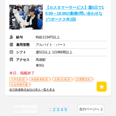
【カスタマーサービス】週5日で1
0:00～19:00の勤務!問い合わせな
ど!ボーナス年2回
給与
時給1134円以上
雇用形態
アルバイト・パート
シフト
週5日以上 1日8時間以上
アクセス
馬堀駅
車9分
本日、掲載終了
大学生歓迎
未経験者歓迎
主婦(夫)歓迎
交通費支給
社会保険完備
佐川急便株式会社の求人一覧を見る
1
2
3
4
5
前のページへ
次のページへ