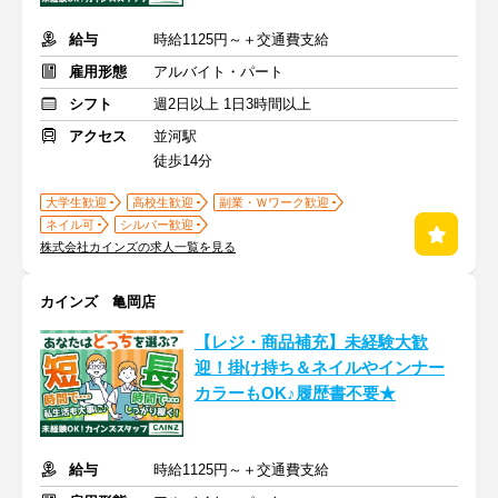
給与
時給1125円～＋交通費支給
雇用形態
アルバイト・パート
シフト
週2日以上 1日3時間以上
アクセス
並河駅
徒歩14分
大学生歓迎
高校生歓迎
副業・Ｗワーク歓迎
ネイル可
シルバー歓迎
株式会社カインズの求人一覧を見る
カインズ 亀岡店
【レジ・商品補充】未経験大歓
迎！掛け持ち＆ネイルやインナー
カラーもOK♪履歴書不要★
給与
時給1125円～＋交通費支給