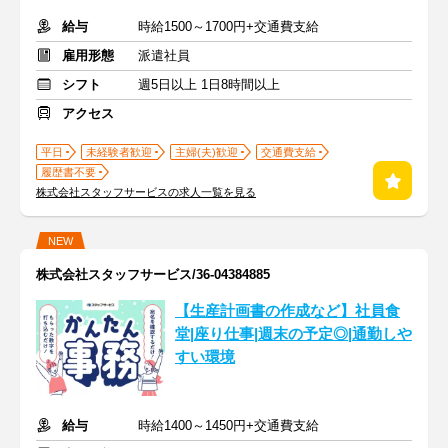
給与
時給1500～1700円+交通費支給
雇用形態
派遣社員
シフト
週5日以上 1日8時間以上
アクセス
平日
未経験者歓迎
主婦(夫)歓迎
交通費支給
履歴書不要
株式会社スタッフサービスの求人一覧を見る
NEW
株式会社スタッフサービス/36-04384885
【生産計画書の作成など】社員食
堂|座り仕事|週末の予定◎|通勤しや
すい環境
給与
時給1400～1450円+交通費支給