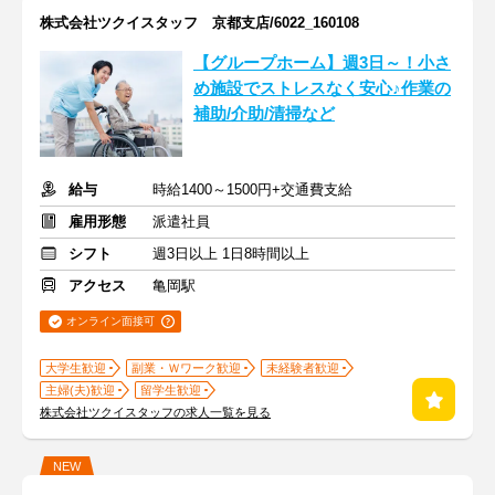
株式会社ツクイスタッフ 京都支店/6022_160108
【グループホーム】週3日～！小さ
め施設でストレスなく安心♪作業の
補助/介助/清掃など
給与
時給1400～1500円+交通費支給
雇用形態
派遣社員
シフト
週3日以上 1日8時間以上
アクセス
亀岡駅
オンライン面接可
大学生歓迎
副業・Ｗワーク歓迎
未経験者歓迎
主婦(夫)歓迎
留学生歓迎
株式会社ツクイスタッフの求人一覧を見る
NEW