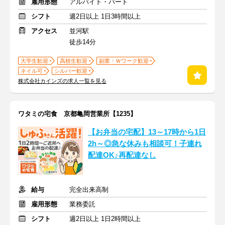
雇用形態
アルバイト・パート
シフト
週2日以上 1日3時間以上
アクセス
並河駅
徒歩14分
大学生歓迎
高校生歓迎
副業・Ｗワーク歓迎
ネイル可
シルバー歓迎
株式会社カインズの求人一覧を見る
ワタミの宅食 京都亀岡営業所【1235】
【お弁当の宅配】13～17時から1日
2h～◎急な休みも相談可！子連れ
配達OK♪再配達なし
給与
完全出来高制
雇用形態
業務委託
シフト
週2日以上 1日2時間以上