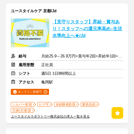
ユースタイルケア 京都/Jd
【見守りスタッフ】昇給・賞与あ
り！スタッフへの還元率高め♪生活
水準向上へ★/Jd
給与
月給25.9～26.9万円+賞与年2回+昇給年1回+交通費全額
雇用形態
正社員
シフト
週5日 1日8時間以上
アクセス
亀岡駅
オンライン面接可
シルバー歓迎
ヒゲ可
未経験者歓迎
髪色自由
主婦(夫)歓迎
ユースタイルラボラトリー株式会社の求人一覧を見る