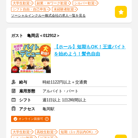
大学生歓迎
副業・Ｗワーク歓迎
シルバー歓迎
シフト自由・自己申告
未経験者歓迎
ソーシャルインクルー株式会社の求人一覧を見る
ガスト 亀岡店＜012912＞
【ホール】短期もOK！王道バイト
を始めよう！髪色自由
給与
時給1122円以上＋交通費
雇用形態
アルバイト・パート
シフト
週1日以上 1日2時間以上
アクセス
亀岡駅
オンライン面接可
大学生歓迎
高校生歓迎
短期（1ヶ月以内OK）