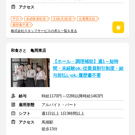
アクセス
平日
未経験者歓迎
主婦(夫)歓迎
交通費支給
履歴書不要
株式会社スタッフサービスの求人一覧を見る
和食さと 亀岡東店
【ホール・調理補助】週1～短時
間・未経験ok♪従業員割引制度・給
与前払いok♪履歴書不要
給与
時給1170円～/22時以降時給1463円
雇用形態
アルバイト・パート
シフト
週1日以上 1日3時間以上
アクセス
馬堀駅
徒歩13分