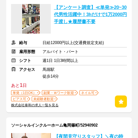
【アンケート調査】≪単発≫20~30
代男性活躍中！3hだけで1万2000円
手渡し★履歴書不要
給与
日給12000円以上(交通費規定支給)
雇用形態
アルバイト・パート
シフト
週1日 1日3時間以上
アクセス
馬堀駅
徒歩14分
1
あと
日
単発（1日OK）
副業・Ｗワーク歓迎
ネイル可
ピアス可
未経験者歓迎
株式会社泰和の求人一覧を見る
ソーシャルインクルーホーム亀岡篠町/52940902
【夜間見守りスタッフ】＼夜の時