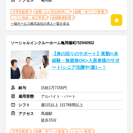
アクセス
亀岡駅
大学生歓迎
短期（1ヶ月以内OK）
副業・Ｗワーク歓迎
シフト自由・自己申告
未経験者歓迎
一福サービス株式会社の求人一覧を見る
ソーシャルインクルーホーム亀岡篠町/52940902
【身の回りのサポート】夜勤/<未
経験・無資格OK>入居者様のサポ
ート!シニア活躍中!週1～！
給与
日給1万7155円
雇用形態
アルバイト・パート
シフト
週1日以上 1日7時間以上
アクセス
馬堀駅
徒歩15分
大学生歓迎
副業・Ｗワーク歓迎
シルバー歓迎