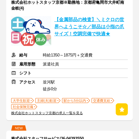
株式会社ホットスタッフ京都※勤務地：京都府亀岡市大井町南
金岐(4)
【金属部品の検査】＼ミクロの世
界へようこそ☆／部品は小指の爪
サイズ！空調完備で快適★
給与
時給1350～1875円＋交通費
雇用形態
派遣社員
シフト
アクセス
並河駅
徒歩0分
大学生歓迎
主婦(夫)歓迎
駅から5分以内
交通費支給
社会保険完備
株式会社ホットスタッフ京都の求人一覧を見る
NEW
株式会社スタッフサービス/36-04393550