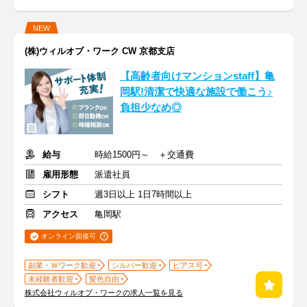
NEW
(株)ウィルオブ・ワーク CW 京都支店
【高齢者向けマンションstaff】亀
岡駅!清潔で快適な施設で働こう♪
負担少なめ◎
給与
時給1500円～ ＋交通費
雇用形態
派遣社員
シフト
週3日以上 1日7時間以上
アクセス
亀岡駅
オンライン面接可
副業・Ｗワーク歓迎
シルバー歓迎
ピアス可
未経験者歓迎
髪色自由
株式会社ウィルオブ・ワークの求人一覧を見る