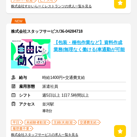
シルバー歓迎
ピアス可
株式会社すかいらーくレストランツの求人一覧を見る
NEW
株式会社スタッフサービス/36-04284718
【包装・梱包作業など】資料作成
業務|無理なく働ける|車通勤が可能
給与
時給1400円+交通費支給
雇用形態
派遣社員
シフト
週5日以上 1日7.5時間以上
アクセス
並河駅
車8分
平日
未経験者歓迎
主婦(夫)歓迎
交通費支給
履歴書不要
株式会社スタッフサービスの求人一覧を見る