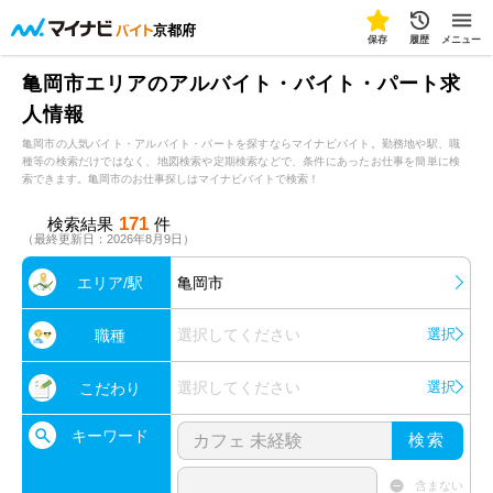
京都府
保存
履歴
メニュー
亀岡市エリアのアルバイト・バイト・パート求
人情報
亀岡市の人気バイト・アルバイト・パートを探すならマイナビバイト。勤務地や駅、職
種等の検索だけではなく、地図検索や定期検索などで、条件にあったお仕事を簡単に検
索できます。亀岡市のお仕事探しはマイナビバイトで検索！
171
検索結果
件
（最終更新日：2026年8月9日）
エリア/駅
亀岡市
選択してください
選択
職種
選択してください
選択
こだわり
キーワード
検索
含まない