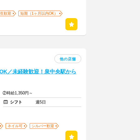
生歓迎
短期（1ヶ月以内OK）
他の店舗
OK／未経験歓迎！泉中央駅から
円 ②時給1,350円～
シフト
週5日
ネイル可
シルバー歓迎