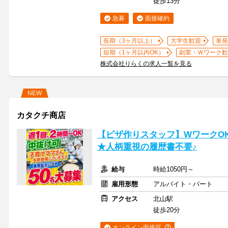
徒歩13分
急募
面接確約
長期（3ヶ月以上）
大学生歓迎
単発
短期（1ヶ月以内OK）
副業・Ｗワーク歓
株式会社りらくの求人一覧を見る
NEW
カタクチ商店
【ピザ作りスタッフ】WワークO
★人柄重視の履歴書不要♪
給与
時給1050円～
雇用形態
アルバイト・パート
アクセス
北山駅
徒歩20分
オンライン面接可