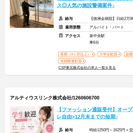
ス◎人気の施設警備案件♪
給与
【徳洲会病院】日給2万9
雇用形態
アルバイト・パート
アクセス
泉中央駅
車6分
長期（3ヶ月以上）
大学生歓迎
副業
未経験者歓迎
CSP東北株式会社の求人一覧を見る
アルティウスリンク株式会社/1260606700
【ファッション通販受付】オープ
レ自由>12月末までの短期♪
給与
時給1250円～1625円＋