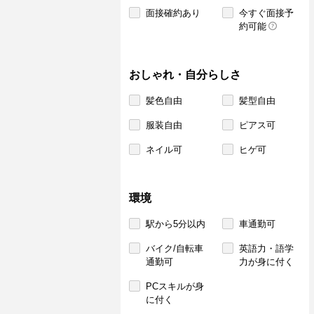
面接確約あり
今すぐ面接予
約可能
おしゃれ・自分らしさ
髪色自由
髪型自由
服装自由
ピアス可
ネイル可
ヒゲ可
環境
駅から5分以内
車通勤可
バイク/自転車
英語力・語学
通勤可
力が身に付く
PCスキルが身
に付く