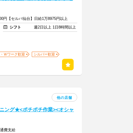
00円【セルバ仙台】日給1万8975円以上
シフト
週2日以上 1日8時間以上
・Ｗワーク歓迎
シルバー歓迎
他の店舗
ニング★<ポチポチ作業><オシャ
交通費支給