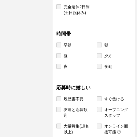
完全週休2日制
(土日祝休み)
時間帯
早朝
朝
昼
夕方
夜
夜勤
応募時に嬉しい
履歴書不要
すぐ働ける
友達と応募歓
オープニング
迎
スタッフ
大量募集(10名
オンライン面
以上)
接可能