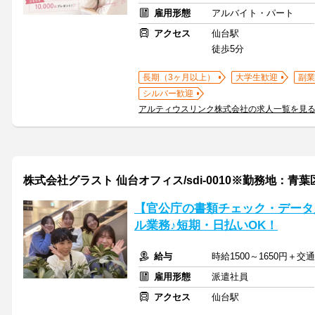
雇用形態
アルバイト・パート
アクセス
仙台駅
徒歩5分
長期（3ヶ月以上）
大学生歓迎
副業
シルバー歓迎
アルティウスリンク株式会社の求人一覧を見
株式会社グラスト 仙台オフィス/sdi-0010※勤務地：青
【官公庁の書類チェック・データ
ル業務♪短期・日払いOK！
給与
時給1500～1650円＋
雇用形態
派遣社員
アクセス
仙台駅