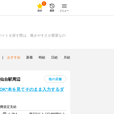
0
保存
履歴
メニュー
バイトを探す際は、働きやすさが重要なの
|
おすすめ
新着
時給
日給
月給
区仙台駅周辺
他の店舗
OK*本を見てそのまま入力するダ
交通費規定支給