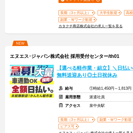
長期（3ヶ月以上）
大学生歓迎
高校
副業・Ｗワーク歓迎
カタクチ商店株式会社の求人一覧を見る
NEW
エヌエス･ジャパン株式会社 採用受付センター/th01
【選べる軽作業・組立】＼日払い
無料送迎あり◎土日祝休み
給与
①時給1,450円～1,813
雇用形態
派遣社員
アクセス
泉中央駅
長期（3ヶ月以上）
副業・Ｗワーク歓迎
ピアス可