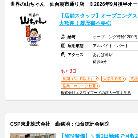
世界の山ちゃん 仙台朝市通り店 ※2026年9月後半オ
【店舗スタッフ】オープニングスタ
大歓迎！履歴書不要◎
給与
オープニング時給1200円
雇用形態
アルバイト・パート
アクセス
あおば通駅
徒歩6分
3
あと
日
長期（3ヶ月以上）
大学生歓迎
高校
副業・Ｗワーク歓迎
株式会社エスワイフードの求人一覧を見る
CSP東北株式会社 勤務地：仙台徳洲会病院
【施設警備】＼週3日勤務で月収