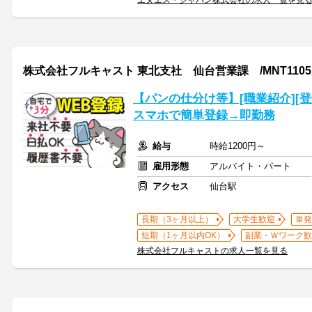
エヌエス・ジャパン株式会社の求人一覧を見
株式会社フルキャスト 東北支社 仙台営業課 /MNT1105A
【パンの仕分け等】[職業紹介][
スマホで簡単登録→即勤務
給与
時給1200円～
雇用形態
アルバイト・パート
アクセス
仙台駅
長期（3ヶ月以上）
大学生歓迎
単発
短期（1ヶ月以内OK）
副業・Ｗワーク歓
株式会社フルキャストの求人一覧を見る