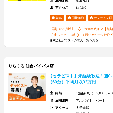
雇用形態
派遣社員
アクセス
仙台駅
急募
面接確約
オンライン面
長期（3ヶ月以上）
大学生歓迎
短期
在宅ワーク・内職
副業・Ｗワーク歓迎
株式会社グラストの求人一覧を見る
りらくる 仙台バイパス店
【セラピスト】未経験歓迎！週0～5
（60分）平均月収33万円
給与
1施術(60分)：2,088円～3
雇用形態
アルバイト・パート
アクセス
太子堂駅