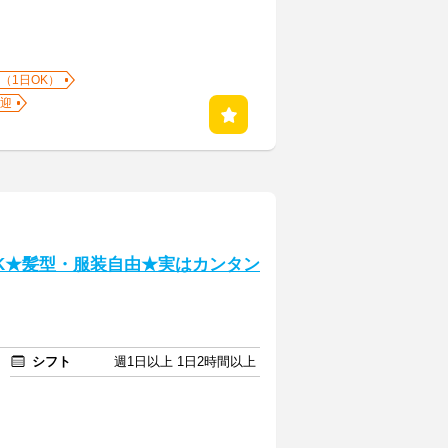
（1日OK）
迎
K★髪型・服装自由★実はカンタン
シフト
週1日以上 1日2時間以上