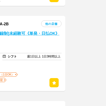
る
-2B
他の店舗
登録制]未経験可《単発・日払OK》
シフト
週1日以上 1日3時間以上
（1日OK）
迎