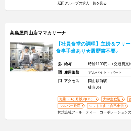
延田グループの求人一覧を見る
高島屋岡山店ママカリーナ
【社員食堂の調理】主婦＆フリー
食事手当あり★履歴書不要♪
給与
時給1100円～+交通費支
雇用形態
アルバイト・パート
アクセス
岡山駅前駅
徒歩3分
短期（3ヶ月以内OK）
大学生歓迎
シルバー歓迎
シフト自由・自己申告
株式会社アール・ティー・コーポレーション