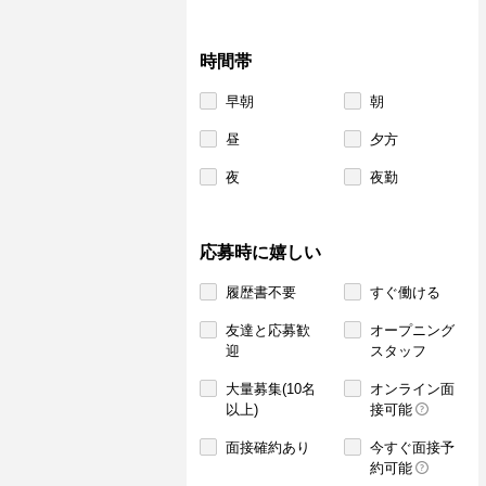
時間帯
早朝
朝
昼
夕方
夜
夜勤
応募時に嬉しい
履歴書不要
すぐ働ける
友達と応募歓
オープニング
迎
スタッフ
大量募集(10名
オンライン面
以上)
接可能
面接確約あり
今すぐ面接予
約可能