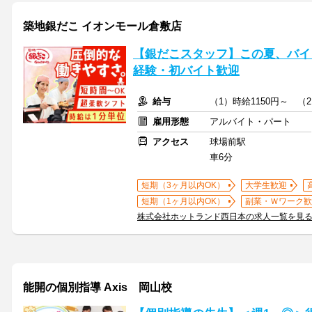
築地銀だこ イオンモール倉敷店
【銀だこスタッフ】この夏、バイ
経験・初バイト歓迎
給与
（1）時給1150円～ （
雇用形態
アルバイト・パート
アクセス
球場前駅
車6分
短期（3ヶ月以内OK）
大学生歓迎
短期（1ヶ月以内OK）
副業・Ｗワーク歓
株式会社ホットランド西日本の求人一覧を見
能開の個別指導 Axis 岡山校