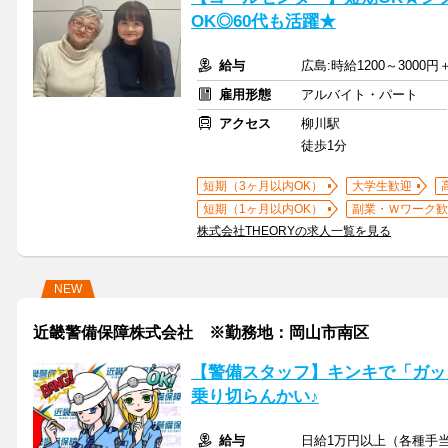
OK◎60代も活躍★
給与
広島:時給1200～3000
雇用形態
アルバイト・パート
アクセス
柳川駅
徒歩1分
短期（3ヶ月以内OK）
大学生歓迎
短期（1ヶ月以内OK）
副業・Ｗワーク歓
株式会社THEORYの求人一覧を見る
NEW
近畿警備保障株式会社 ※勤務地：岡山市南区
【警備スタッフ】キンキで「ガッ
乗り切らんかい♪
給与
日給1万円以上（各種手