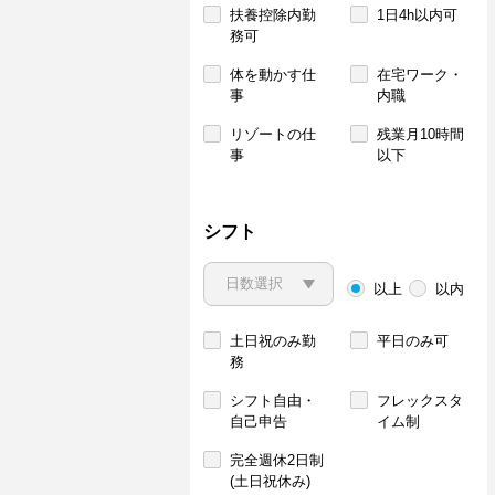
扶養控除内勤
1日4h以内可
務可
体を動かす仕
在宅ワーク・
事
内職
リゾートの仕
残業月10時間
事
以下
シフト
以上
以内
土日祝のみ勤
平日のみ可
務
シフト自由・
フレックスタ
自己申告
イム制
完全週休2日制
(土日祝休み)