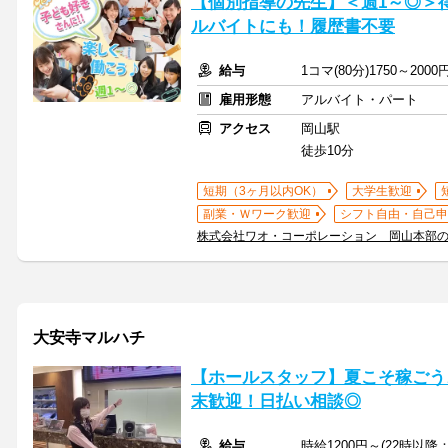
【個別指導の先生】＜週1～◎＞
ルバイトにも！履歴書不要
給与
1コマ(80分)1750～20
雇用形態
アルバイト・パート
アクセス
岡山駅
徒歩10分
短期（3ヶ月以内OK）
大学生歓迎
副業・Ｗワーク歓迎
シフト自由・自己申
株式会社ワオ・コーポレーション 岡山本部
大安寺マルハチ
【ホールスタッフ】夏こそ稼ごう♪
末歓迎！日払い相談◎
給与
時給1200円～(22時以降