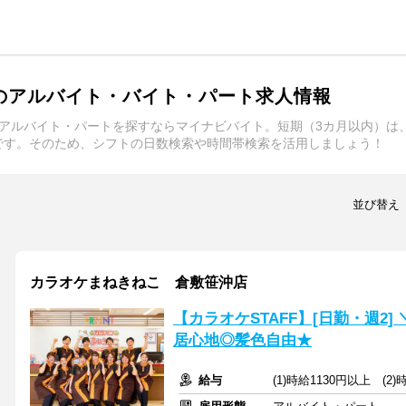
のアルバイト・バイト・パート求人情報
・アルバイト・パートを探すならマイナビバイト。短期（3カ月以内）は
です。そのため、シフトの日数検索や時間帯検索を活用しましょう！
並び替え
カラオケまねきねこ 倉敷笹沖店
【カラオケSTAFF】[日勤・週2
居心地◎髪色自由★
給与
(1)時給1130円以上 (2