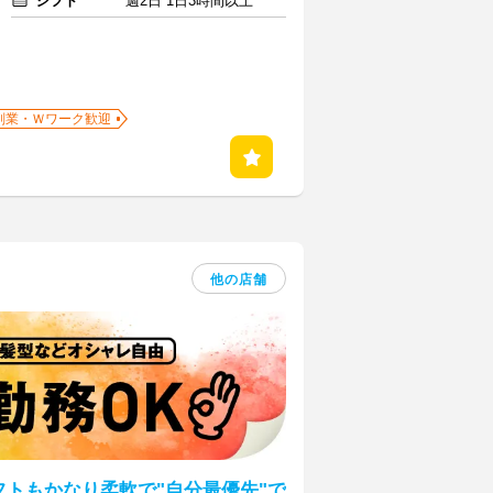
シフト
週2日 1日3時間以上
副業・Ｗワーク歓迎
他の店舗
フトもかなり柔軟で"自分最優先"で