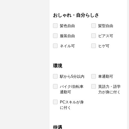
おしゃれ・自分らしさ
髪色自由
髪型自由
服装自由
ピアス可
ネイル可
ヒゲ可
環境
駅から5分以内
車通勤可
バイク/自転車
英語力・語学
通勤可
力が身に付く
PCスキルが身
に付く
待遇