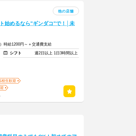
他の店舗
ト始めるなら"ギンダコ"で！│未
2）時給1200円～＋交通費支給
シフト
週2日以上 1日3時間以上
高校生歓迎
迎
る