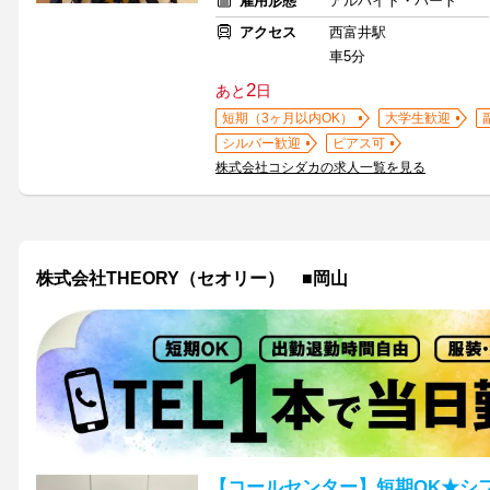
雇用形態
アルバイト・パート
アクセス
西富井駅
車5分
2
あと
日
短期（3ヶ月以内OK）
大学生歓迎
シルバー歓迎
ピアス可
株式会社コシダカの求人一覧を見る
株式会社THEORY（セオリー） ■岡山
【コールセンター】短期OK★シ