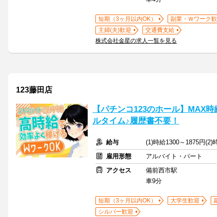
短期（3ヶ月以内OK）
副業・Ｗワーク歓
主婦(夫)歓迎
交通費支給
株式会社金星の求人一覧を見る
123藤田店
【パチンコ123のホール】MAX時
ルタイム♪履歴書不要！
給与
(1)時給1300～1875円
雇用形態
アルバイト・パート
アクセス
備前西市駅
車9分
短期（3ヶ月以内OK）
大学生歓迎
シルバー歓迎