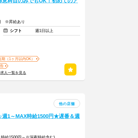
得意科目のみでもOK！初めてのア
00円 ※昇給あり
シフト
週1日以上
短期（1ヶ月以内OK）
告
の求人一覧を見る
他の店舗
週1～MAX時給1500円★遅番＆週
：時給1500円～※深夜時給含む)