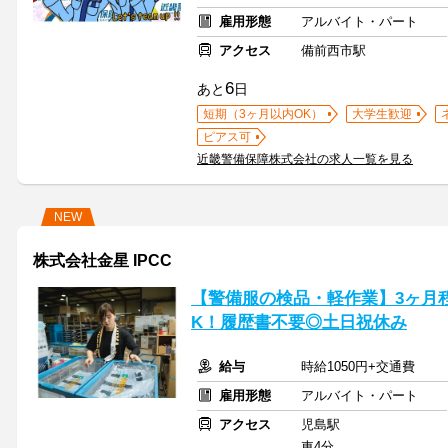
雇用形態
アルバイト・パート
アクセス
備前西市駅
6
あと
日
短期（3ヶ月以内OK）
大学生歓迎
ピアス可
近畿警備保障株式会社の求人一覧を見る
NEW
株式会社金星 IPCC
【警備服の検品・軽作業】3ヶ月
K！履歴書不要◎土日祝休み
給与
時給1050円+交通費
雇用形態
アルバイト・パート
アクセス
児島駅
車4分