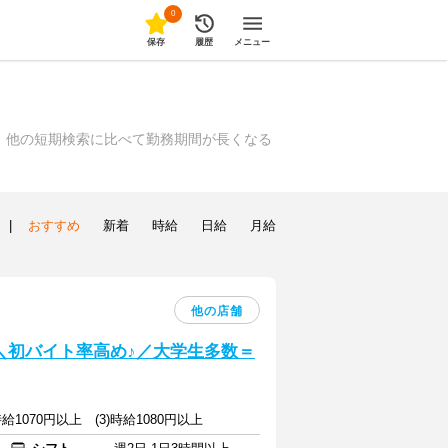
0
保存
履歴
メニュー
、他の短期検索に比べて勤務期間が長くなる
|
おすすめ
新着
時給
日給
月給
他の店舗
] ＼初バイト率高め♪／大学生多数＝
)時給1070円以上 (3)時給1080円以上