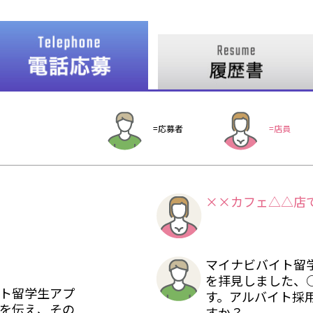
=応募者
=店員
××カフェ△△店
マイナビバイト留
を拝見しました、
ト留学生アプ
す。アルバイト採
を伝え、その
すか？