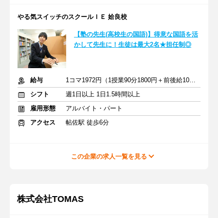
やる気スイッチのスクールＩＥ 姶良校
【塾の先生(高校生の国語)】得意な国語を活
かして先生に！生徒は最大2名★担任制◎
給与
1コマ1972円（1授業90分1800円＋前後給10分172円）
シフト
週1日以上 1日1.5時間以上
雇用形態
アルバイト・パート
アクセス
帖佐駅 徒歩6分
この企業の求人一覧を見る
株式会社TOMAS