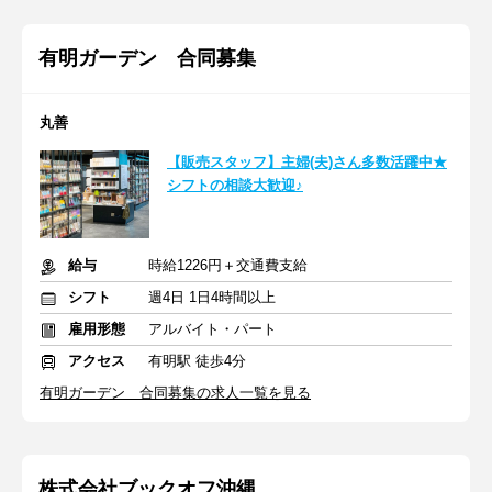
有明ガーデン 合同募集
丸善
【販売スタッフ】主婦(夫)さん多数活躍中★
シフトの相談大歓迎♪
給与
時給1226円＋交通費支給
シフト
週4日 1日4時間以上
雇用形態
アルバイト・パート
アクセス
有明駅 徒歩4分
有明ガーデン 合同募集の求人一覧を見る
株式会社ブックオフ沖縄