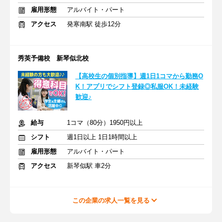
雇用形態
アルバイト・パート
アクセス
発寒南駅 徒歩12分
秀英予備校 新琴似北校
【高校生の個別指導】週1日1コマから勤務O
K！アプリでシフト登録◎私服OK！未経験
歓迎♪
給与
1コマ（80分）1950円以上
シフト
週1日以上 1日1時間以上
雇用形態
アルバイト・パート
アクセス
新琴似駅 車2分
この企業の求人一覧を見る