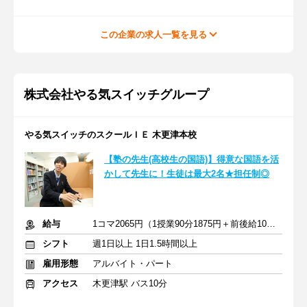
この企業の求人一覧を見る
株式会社やる気スイッチグループ
やる気スイッチのスクールＩＥ 木更津本校
【塾の先生(高校生の国語)】得意な国語を活
かして先生に！生徒は最大2名★担任制◎
給与
1コマ2065円（1授業90分1875円＋前後給10分190円）
シフト
週1日以上 1日1.5時間以上
雇用形態
アルバイト・パート
アクセス
木更津駅 バス10分