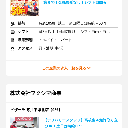
業まで！金銭授受なし！シフト自由★
給与
時給1050円以上 ※日曜日は時給＋50円
シフト
週2日以上 1日5時間以上 シフト自由・自己申告
雇用形態
アルバイト・パート
アクセス
羽ノ浦駅 車8分
この企業の求人一覧を見る
株式会社フクシマ商事
ピザーラ 寒川平塚北店【029】
【デリバリースタッフ】高校生＆免許取り立
てOK！土日は時給UP！