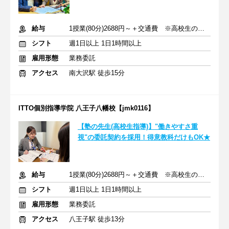
給与
1授業(80分)2688円～＋交通費 ※高校生の場合
シフト
週1日以上 1日1時間以上
雇用形態
業務委託
アクセス
南大沢駅 徒歩15分
ITTO個別指導学院 八王子八幡校【jmk0116】
【塾の先生(高校生指導)】"働きやすさ重
視"の委託契約を採用！得意教科だけもOK★
給与
1授業(80分)2688円～＋交通費 ※高校生の場合
シフト
週1日以上 1日1時間以上
雇用形態
業務委託
アクセス
八王子駅 徒歩13分