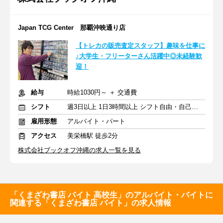
Japan TCG Center 那覇沖映通り店
【トレカの販売査定スタッフ】趣味を仕事に
♪大学生・フリーターさん活躍中◎未経験歓
迎！
給与
時給1030円～ ＋ 交通費
シフト
週3日以上 1日3時間以上 シフト自由・自己申告
雇用形態
アルバイト・パート
アクセス
美栄橋駅 徒歩2分
株式会社ブックオフ沖縄の求人一覧を見る
「くまざわ書店 バイト 高校生」のアルバイト・バイトに
関連する「くまざわ書店 バイト」の求人情報