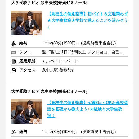
大学受験ナビオ 泉中央校(栄光ゼミナール)
【高校生の個別指導】初バイト＆文理問わず
★大学生歓迎★学校で覚えたことを活かそう
♪
給与
1コマ(80分)1930円～ (授業前後手当含む)
シフト
週1日以上 1日1時間以上 シフト自由・自己申告
雇用形態
アルバイト・パート
アクセス
泉中央駅 徒歩5分
大学受験ナビオ 泉中央校(栄光ゼミナール)
【高校生の個別指導】≪週2日～OK≫高校英
語を基礎から教えよう♪未経験＆大学生歓
迎！
給与
1コマ(80分)1930円～ (授業前後手当含む)