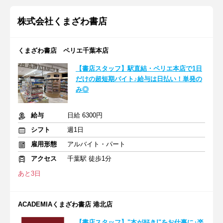
株式会社くまざわ書店
くまざわ書店 ペリエ千葉本店
【書店スタッフ】駅直結・ペリエ本店で1日
だけの超短期バイト♪給与は日払い！単発の
み◎
給与
日給 6300円
シフト
週1日
雇用形態
アルバイト・パート
アクセス
千葉駅 徒歩1分
あと3日
ACADEMIAくまざわ書店 港北店
【書店スタッフ】"本が好き!"をお仕事に♪楽