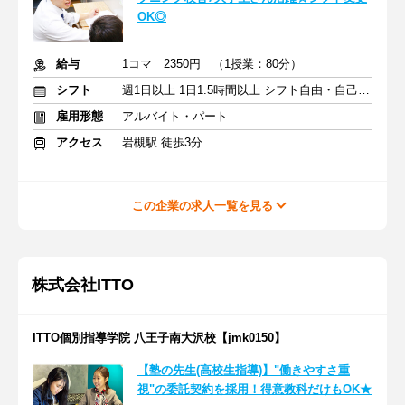
OK◎
給与
1コマ 2350円 （1授業：80分）
シフト
週1日以上 1日1.5時間以上 シフト自由・自己申告
雇用形態
アルバイト・パート
アクセス
岩槻駅 徒歩3分
この企業の求人一覧を見る
株式会社ITTO
ITTO個別指導学院 八王子南大沢校【jmk0150】
【塾の先生(高校生指導)】"働きやすさ重
視"の委託契約を採用！得意教科だけもOK★