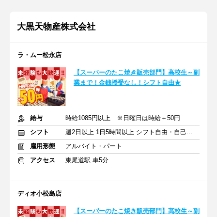
大黒天物産株式会社
ラ・ムー松永店
【スーパーのたこ焼き販売部門】高校生～副
業まで！金銭授受なし！シフト自由★
給与
時給1085円以上 ※日曜日は時給＋50円
シフト
週2日以上 1日5時間以上 シフト自由・自己申告
雇用形態
アルバイト・パート
アクセス
東尾道駅 車5分
ディオ小松島店
【スーパーのたこ焼き販売部門】高校生～副