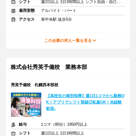
シフト
週2日以上 1日1時間以上 シフト自由・自己申告
雇用形態
アルバイト・パート
アクセス
泉中央駅 徒歩5分
この企業の求人一覧を見る
株式会社秀英予備校 業務本部
秀英予備校 札幌西本部校
【高校生の個別指導】週1日1コマから勤務O
K！アプリでシフト登録◎私服OK！未経験
歓迎♪
給与
1コマ（80分）1950円以上
シフト
週1日以上 1日1時間以上