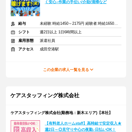
く安心♪作業の手伝い/介助/清掃など
給与
未経験:時給1450～2175円 経験者:時給1650～2475円+交通費全額
シフト
週2日以上 1日6時間以上
雇用形態
派遣社員
アクセス
成田空港駅
この企業の求人一覧を見る
ケアスタッフィング株式会社
ケアスタッフィング株式会社(勤務地：新木エリア)【本社】
【有料老人ホームstaff】高時給で安定収入★
週2日～◎見守り中心の夜勤♪日払いOK！