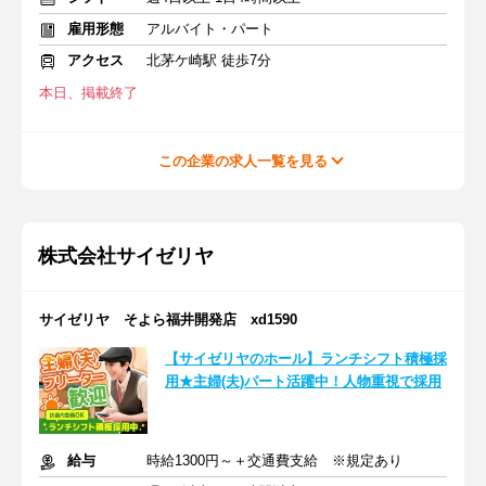
雇用形態
アルバイト・パート
アクセス
北茅ケ崎駅 徒歩7分
本日、掲載終了
この企業の求人一覧を見る
株式会社サイゼリヤ
サイゼリヤ そよら福井開発店 xd1590
【サイゼリヤのホール】ランチシフト積極採
用★主婦(夫)パート活躍中！人物重視で採用
給与
時給1300円～＋交通費支給 ※規定あり