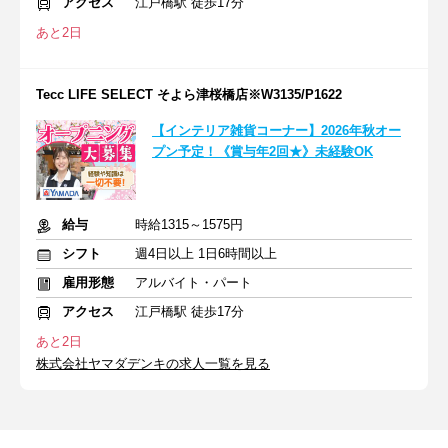
アクセス
江戸橋駅 徒歩17分
あと2日
Tecc LIFE SELECT そよら津桜橋店※W3135/P1622
【インテリア雑貨コーナー】2026年秋オー
プン予定！《賞与年2回★》未経験OK
給与
時給1315～1575円
シフト
週4日以上 1日6時間以上
雇用形態
アルバイト・パート
アクセス
江戸橋駅 徒歩17分
あと2日
株式会社ヤマダデンキの求人一覧を見る