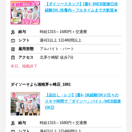
【ダイソースタッフ】[週4~]WEB面接◎未
経験OK♪扶養内～フルタイムまで大歓迎★
給与
時給1315～1680円＋交通費
シフト
週4日以上 1日4時間以上
雇用形態
アルバイト・パート
アクセス
北茅ケ崎駅 徒歩7分
本日、掲載終了
ダイソーそよら湘南茅ヶ崎店_1881
【品出し・レジ】[週4~]未経験OK☆日々の
スキマ時間で「ダイソー」バイト♪WEB面接
OK◎
給与
時給1315～1680円＋交通費
シフト
週4日以上 1日4時間以上