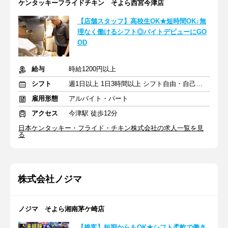
ケンタッキーフライドチキン そよら西宮今津店
【店舗スタッフ】高校生OK★短時間OK♪無
理なく働けるシフト◎バイトデビューにGO
OD
給与
時給1200円以上
シフト
週1日以上 1日3時間以上 シフト自由・自己申告
雇用形態
アルバイト・パート
アクセス
今津駅 徒歩12分
日本ケンタッキー・フライド・チキン株式会社の求人一覧を見
る
株式会社ノジマ
ノジマ そよら湘南茅ケ崎店
【接客】短期からもOK★シフト柔軟で働き