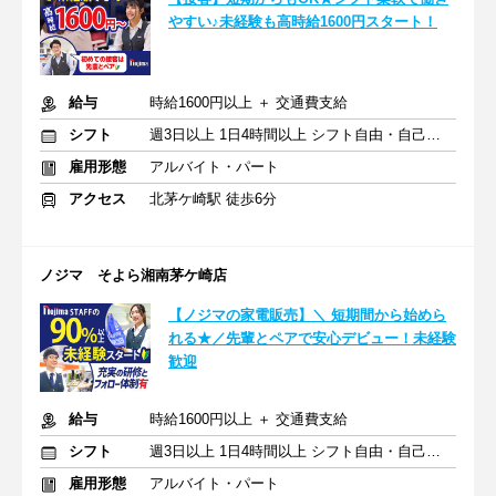
やすい♪未経験も高時給1600円スタート！
給与
時給1600円以上 ＋ 交通費支給
シフト
週3日以上 1日4時間以上 シフト自由・自己申告
雇用形態
アルバイト・パート
アクセス
北茅ケ崎駅 徒歩6分
ノジマ そよら湘南茅ケ崎店
【ノジマの家電販売】＼ 短期間から始めら
れる★／先輩とペアで安心デビュー！未経験
歓迎
給与
時給1600円以上 ＋ 交通費支給
シフト
週3日以上 1日4時間以上 シフト自由・自己申告
雇用形態
アルバイト・パート