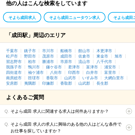
他の人はこんな検索をしています
そよら成田求人
そよら成田ニュータウン求人
そよら成田
「成田駅」周辺のエリア
千葉市
銚子市
市川市
船橋市
館山市
木更津市
松戸市
野田市
茂原市
成田市
佐倉市
東金市
旭市
習志野市
柏市
勝浦市
市原市
流山市
八千代市
我孫子市
鴨川市
鎌ケ谷市
君津市
富津市
浦安市
四街道市
袖ケ浦市
八街市
印西市
白井市
富里市
南房総市
匝瑳市
香取市
山武市
いすみ市
大網白里市
安房郡
夷隅郡
印旛郡
香取郡
山武郡
長生郡
よくあるご質問
そよら成田 求人に関連する求人は何件ありますか？
そよら成田 求人の求人に興味のある他の人はどんな条件で
お仕事を探していますか？