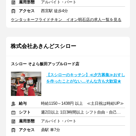
雇用形態
アルバイト・パート
アクセス
西宮駅 徒歩4分
ケンタッキーフライドチキン イオン明石店の求人一覧を見る
株式会社あきんどスシロー
スシロー そよら飯田アップルロード店
【スシローのキッチン】≪夕方募集≫おすし
を作ったことがない…そんな方も大歓迎★
給与
時給1150～1438円 以上 ≪土日祝は時給UP≫
シフト
週2日以上 1日3時間以上 シフト自由・自己申告
雇用形態
アルバイト・パート
アクセス
鼎駅 車7分