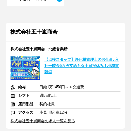
株式会社五十嵐商会
株式会社五十嵐商会 北総営業所
【点検スタッフ】浄化槽管理士のお仕事♪入
社一時金5万円支給も☆土日祝休み！地域貢
献◎
給与
日給1万1450円～＋交通費
シフト
週5日以上
雇用形態
契約社員
アクセス
小見川駅 車12分
株式会社五十嵐商会の求人一覧を見る