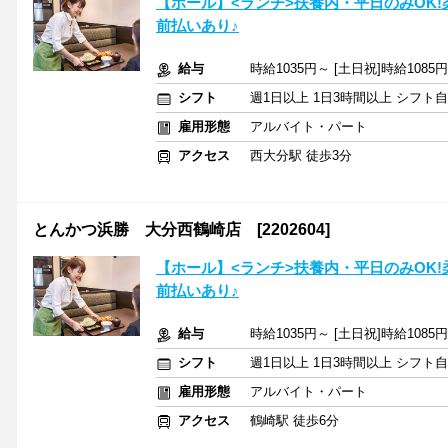
【ホール】<ランチ>扶養内・平日のみOK
前払いあり♪
給与
時給1035円～ [土日祝]時給108
シフト
週1日以上 1日3時間以上 シフト
雇用形態
アルバイト・パート
アクセス
西大分駅 徒歩3分
とんかつ浜勝 大分西鶴崎店 [2202604]
【ホール】<ランチ>扶養内・平日のみOK
前払いあり♪
給与
時給1035円～ [土日祝]時給108
シフト
週1日以上 1日3時間以上 シフト
雇用形態
アルバイト・パート
アクセス
鶴崎駅 徒歩6分