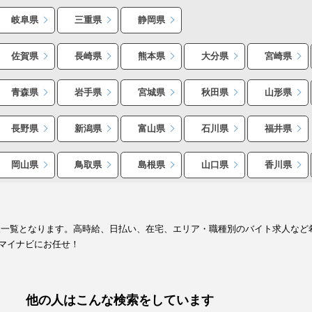
岐阜県
三重県
静岡県
佐賀県
長崎県
熊本県
大分県
宮崎県
青森県
岩手県
宮城県
秋田県
山形県
長野県
新潟県
富山県
石川県
福井県
岡山県
鳥取県
島根県
山口県
香川県
報一覧となります。高時給、日払い、在宅、エリア・職種別のバイト求人など
マイナビにお任せ！
他の人はこんな検索をしています