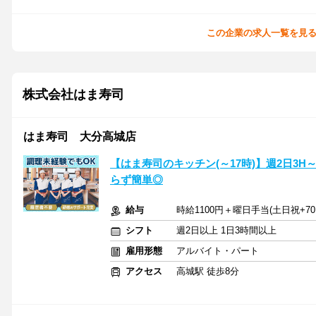
この企業の求人一覧を見
株式会社はま寿司
はま寿司 大分高城店
【はま寿司のキッチン(～17時)】週2日3
らず簡単◎
給与
時給1100円＋曜日手当(土日祝+70
シフト
週2日以上 1日3時間以上
雇用形態
アルバイト・パート
アクセス
高城駅 徒歩8分