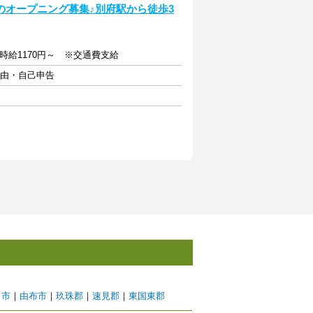
のオープニング募集♪別府駅から徒歩3
時給1170円～ ※交通費支給
自由・自己申告
田市
｜
由布市
｜
玖珠郡
｜
速見郡
｜
東国東郡