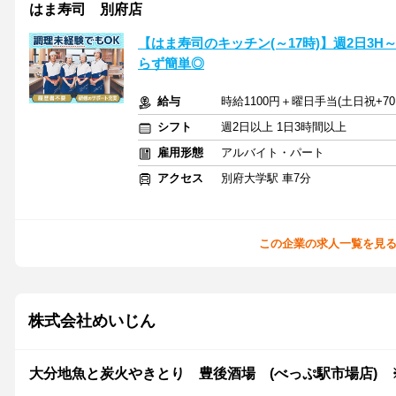
はま寿司 別府店
【はま寿司のキッチン(～17時)】週2日3
らず簡単◎
給与
時給1100円＋曜日手当(土日祝+70
シフト
週2日以上 1日3時間以上
雇用形態
アルバイト・パート
アクセス
別府大学駅 車7分
この企業の求人一覧を見
株式会社めいじん
大分地魚と炭火やきとり 豊後酒場 (べっぷ駅市場店) 