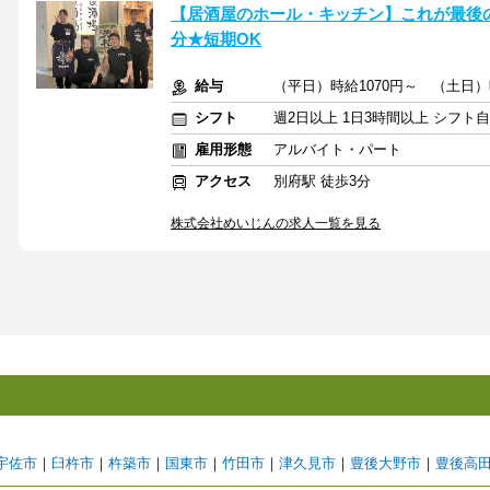
【居酒屋のホール・キッチン】これが最後
分★短期OK
給与
（平日）時給1070円～ （土日）
シフト
週2日以上 1日3時間以上 シフト
雇用形態
アルバイト・パート
アクセス
別府駅 徒歩3分
株式会社めいじんの求人一覧を見る
宇佐市
｜
臼杵市
｜
杵築市
｜
国東市
｜
竹田市
｜
津久見市
｜
豊後大野市
｜
豊後高