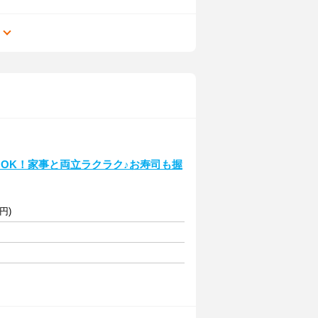
る
H～OK！家事と両立ラクラク♪お寿司も握
円)