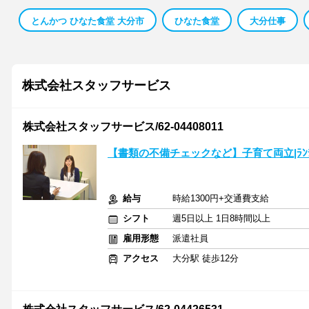
とんかつ ひなた食堂 大分市
ひなた食堂
大分仕事
株式会社スタッフサービス
株式会社スタッフサービス/62-04408011
【書類の不備チェックなど】子育て両立|ﾗﾝﾁｽ
給与
時給1300円+交通費支給
シフト
週5日以上 1日8時間以上
雇用形態
派遣社員
アクセス
大分駅 徒歩12分