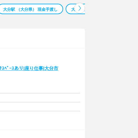
大分駅 （大分県） 現金手渡し
大分県 大分市 都町 バー 求人
ﾍﾟｰｽあり|座り仕事|大分市