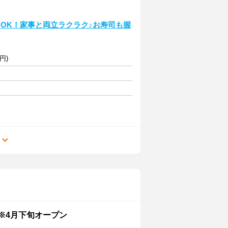
H～OK！家事と両立ラクラク♪お寿司も握
円)
る
※4月下旬オープン