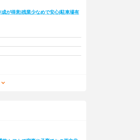
作成が得意|残業少なめで安心|駐車場有
る