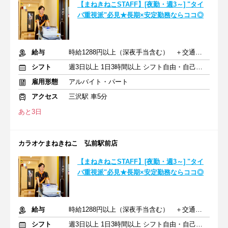
【まねきねこSTAFF】[夜勤・週3～] "タイ
パ重視派"必見★長期×安定勤務ならココ◎
給与
時給1288円以上（深夜手当含む） ＋交通費支給
シフト
週3日以上 1日3時間以上 シフト自由・自己申告
雇用形態
アルバイト・パート
アクセス
三沢駅 車5分
あと3日
カラオケまねきねこ 弘前駅前店
【まねきねこSTAFF】[夜勤・週3～] "タイ
パ重視派"必見★長期×安定勤務ならココ◎
給与
時給1288円以上（深夜手当含む） ＋交通費支給
シフト
週3日以上 1日3時間以上 シフト自由・自己申告