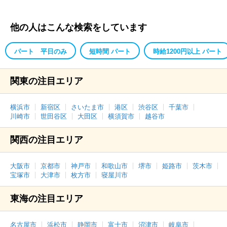
他の人はこんな検索をしています
パート 平日のみ
短時間 パート
時給1200円以上 パート
関東の注目エリア
横浜市
新宿区
さいたま市
港区
渋谷区
千葉市
川崎市
世田谷区
大田区
横須賀市
越谷市
関西の注目エリア
大阪市
京都市
神戸市
和歌山市
堺市
姫路市
茨木市
宝塚市
大津市
枚方市
寝屋川市
東海の注目エリア
名古屋市
浜松市
静岡市
富士市
沼津市
岐阜市