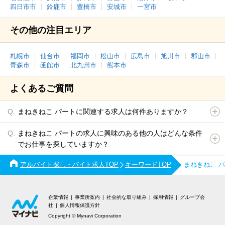
四日市市
鈴鹿市
豊橋市
安城市
一宮市
その他の注目エリア
札幌市
仙台市
福岡市
松山市
広島市
旭川市
郡山市
青森市
函館市
北九州市
熊本市
よくあるご質問
まねきねこ パートに関連する求人は何件ありますか？
まねきねこ パートの求人に興味のある他の人はどんな条件
でお仕事を探していますか？
アルバイト探し・バイト求人TOP
キーワードTOP
まねきねこ 
企業情報
事業所案内
社会的な取り組み
採用情報
グループ会
社
個人情報保護方針
Copyright © Mynavi Corporation