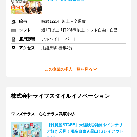
給与
時給1226円以上＋交通費
シフト
週1日以上 1日2時間以上 シフト自由・自己申告
雇用形態
アルバイト・パート
アクセス
北綾瀬駅 徒歩4分
この企業の求人一覧を見る
株式会社ライフスタイルイノベーション
ワンズテラス ららテラス武蔵小杉
【雑貨屋STAFF】未経験◎雑貨やインテリ
ア好き必見！服装自由★品出し/レイアウト