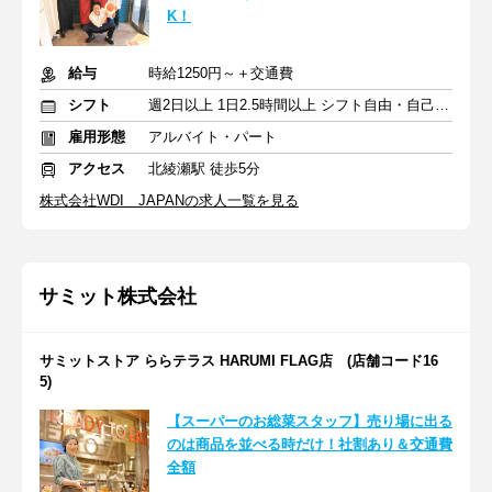
K！
給与
時給1250円～＋交通費
シフト
週2日以上 1日2.5時間以上 シフト自由・自己申告
雇用形態
アルバイト・パート
アクセス
北綾瀬駅 徒歩5分
株式会社WDI JAPANの求人一覧を見る
サミット株式会社
サミットストア ららテラス HARUMI FLAG店 (店舗コード16
5)
【スーパーのお総菜スタッフ】売り場に出る
のは商品を並べる時だけ！社割あり＆交通費
全額