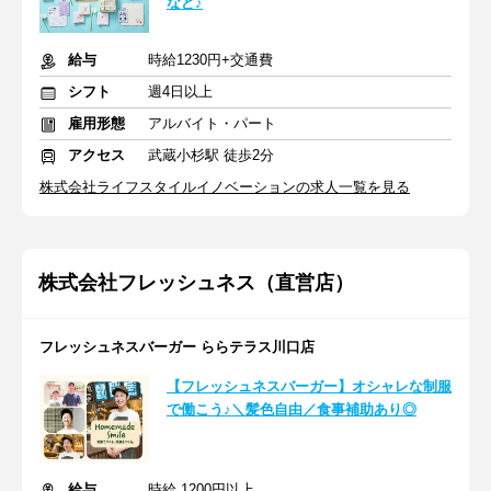
など♪
給与
時給1230円+交通費
シフト
週4日以上
雇用形態
アルバイト・パート
アクセス
武蔵小杉駅 徒歩2分
株式会社ライフスタイルイノベーションの求人一覧を見る
株式会社フレッシュネス（直営店）
フレッシュネスバーガー ららテラス川口店
【フレッシュネスバーガー】オシャレな制服
で働こう♪＼髪色自由／食事補助あり◎
給与
時給 1200円以上