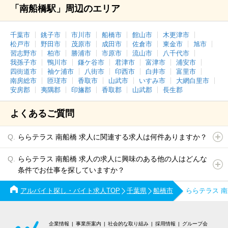
「南船橋駅」周辺のエリア
千葉市
銚子市
市川市
船橋市
館山市
木更津市
松戸市
野田市
茂原市
成田市
佐倉市
東金市
旭市
習志野市
柏市
勝浦市
市原市
流山市
八千代市
我孫子市
鴨川市
鎌ケ谷市
君津市
富津市
浦安市
四街道市
袖ケ浦市
八街市
印西市
白井市
富里市
南房総市
匝瑳市
香取市
山武市
いすみ市
大網白里市
安房郡
夷隅郡
印旛郡
香取郡
山武郡
長生郡
よくあるご質問
ららテラス 南船橋 求人に関連する求人は何件ありますか？
ららテラス 南船橋 求人の求人に興味のある他の人はどんな
条件でお仕事を探していますか？
アルバイト探し・バイト求人TOP
千葉県
船橋市
ららテラス 
企業情報
事業所案内
社会的な取り組み
採用情報
グループ会