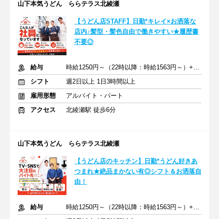
山下本気うどん ららテラス北綾瀬
【うどん店STAFF】日勤*キレイ×お洒落な
店内♪髪型・髪色自由で働きやすい★履歴書
不要◎
給与
時給1250円～（22時以降：時給1563円～）+交通費
シフト
週2日以上 1日3時間以上
雇用形態
アルバイト・パート
アクセス
北綾瀬駅 徒歩6分
山下本気うどん ららテラス北綾瀬
【うどん店のキッチン】日勤*うどん好きあ
つまれ★絶品まかない有◎シフト＆お洒落自
由！
給与
時給1250円～（22時以降：時給1563円～）+交通費