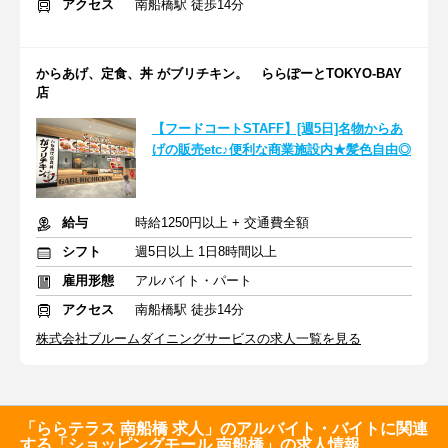
アクセス
南船橋駅 徒歩14分
からあげ、定食、丼 がブリチキン。 ららぽーとTOKYO-BAY
店
【フードコートSTAFF】[週5日]名物からあ
げの販売etc♪便利な商業施設内★髪色自由◎
給与
時給1250円以上 + 交通費全額
シフト
週5日以上 1日8時間以上
雇用形態
アルバイト・パート
アクセス
南船橋駅 徒歩14分
株式会社ブルームダイニングサービスの求人一覧を見る
「ららテラス 南船橋 求人」のアルバイト・バイトに関連
する「ショッピングモール 南船橋」の求人情報