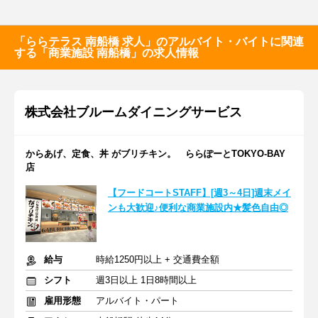
「ららテラス 南船橋 求人」のアルバイト・バイトに関連
する「商業施設 南船橋」の求人情報
株式会社ブルームダイニングサービス
からあげ、定食、丼 がブリチキン。 ららぽーとTOKYO-BAY
店
【フードコートSTAFF】[週3～4日]週末メイ
ンも大歓迎♪便利な商業施設内★髪色自由◎
給与
時給1250円以上 + 交通費全額
シフト
週3日以上 1日8時間以上
雇用形態
アルバイト・パート