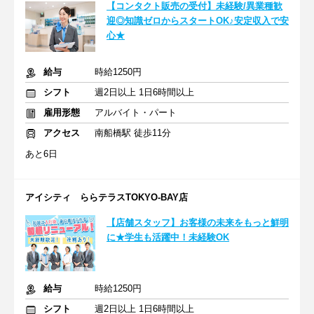
【コンタクト販売の受付】未経験/異業種歓
迎◎知識ゼロからスタートOK♪安定収入で安
心★
給与
時給1250円
シフト
週2日以上 1日6時間以上
雇用形態
アルバイト・パート
アクセス
南船橋駅 徒歩11分
あと6日
アイシティ ららテラスTOKYO-BAY店
【店舗スタッフ】お客様の未来をもっと鮮明
に★学生も活躍中！未経験OK
給与
時給1250円
シフト
週2日以上 1日6時間以上