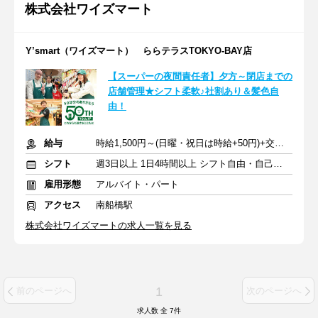
株式会社ワイズマート
Y’smart（ワイズマート） ららテラスTOKYO-BAY店
【スーパーの夜間責任者】夕方～閉店までの
店舗管理★シフト柔軟♪社割あり＆髪色自
由！
給与
時給1,500円～(日曜・祝日は時給+50円)+交通費
シフト
週3日以上 1日4時間以上 シフト自由・自己申告
雇用形態
アルバイト・パート
アクセス
南船橋駅
株式会社ワイズマートの求人一覧を見る
1
前のページへ
次のページへ
求人数 全
7
件