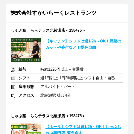
株式会社すかいらーくレストランツ
しゃぶ葉 ららテラス北綾瀬店＜198475＞
【キッチン】シフトは週1/2h～OK！野菜の
カットや盛付など！髪色自由
給与
時給1226円以上＋交通費
シフト
週1日以上 1日2時間以上 シフト自由・自己申告
雇用形態
アルバイト・パート
アクセス
北綾瀬駅 徒歩4分
しゃぶ葉 ららテラス北綾瀬店＜198475＞
【ホール】シフトは週1/2h～OK！しゃぶし
ゃぶ専門店♪髪色自由