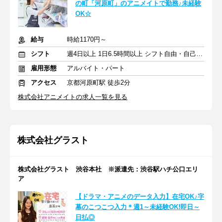
の町「河原町」のアニメイトで勤務♪未経験
OK☆
給与
時給1170円～
シフト
週4日以上 1日6.5時間以上 シフト自由・自己申告
雇用形態
アルバイト・パート
アクセス
京都河原町駅 徒歩2分
株式会社アニメイトの求人一覧を見る
株式会社グラスト
株式会社グラスト 渋谷本社 ※派遣先：渋谷駅ハチ公口エリ
ア
【ドラマ・アニメのデータ入力】在宅OK♪字
幕のこつこつ入力＊週1～未経験OK!即日～
日払◎