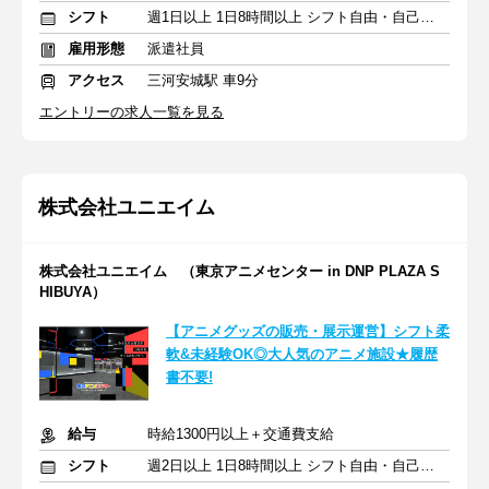
シフト
週1日以上 1日8時間以上 シフト自由・自己申告
雇用形態
派遣社員
アクセス
三河安城駅 車9分
エントリーの求人一覧を見る
株式会社ユニエイム
株式会社ユニエイム （東京アニメセンター in DNP PLAZA S
HIBUYA）
【アニメグッズの販売・展示運営】シフト柔
軟&未経験OK◎大人気のアニメ施設★履歴
書不要!
給与
時給1300円以上＋交通費支給
シフト
週2日以上 1日8時間以上 シフト自由・自己申告