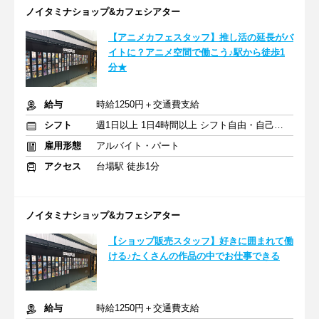
ノイタミナショップ&カフェシアター
【アニメカフェスタッフ】推し活の延長がバ
イトに？アニメ空間で働こう♪駅から徒歩1
分★
給与
時給1250円＋交通費支給
シフト
週1日以上 1日4時間以上 シフト自由・自己申告
雇用形態
アルバイト・パート
アクセス
台場駅 徒歩1分
ノイタミナショップ&カフェシアター
【ショップ販売スタッフ】好きに囲まれて働
ける♪たくさんの作品の中でお仕事できる
給与
時給1250円＋交通費支給