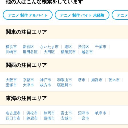
他の人はこんな検索をしています
アニメ 制作 アルバイト
アニメ 制作 バイト 未経験
アニメ
関東の注目エリア
横浜市
新宿区
さいたま市
港区
渋谷区
千葉市
川崎市
世田谷区
大田区
横須賀市
越谷市
関西の注目エリア
大阪市
京都市
神戸市
和歌山市
堺市
姫路市
茨木市
宝塚市
大津市
枚方市
寝屋川市
東海の注目エリア
名古屋市
浜松市
静岡市
富士市
沼津市
岐阜市
四日市市
鈴鹿市
豊橋市
安城市
一宮市