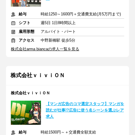
給与
時給1250～1600円＋交通費支給(月5万円まで)
シフト
週5日 1日8時間以上
雇用形態
アルバイト・パート
アクセス
中野新橋駅 徒歩5分
株式会社arma biancaの求人一覧を見る
株式会社ｖｉｖｉＯＮ
株式会社ｖｉｖｉＯＮ
【マンガ広告のコマ選定スタッフ】マンガを
読むが仕事!?広告に使う名シーンを選ぶレア
求人
給与
時給1500円～＋交通費全額支給