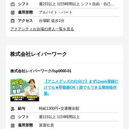
シフト
週2日以上 1日5時間以上 シフト自由・自己申告
雇用形態
アルバイト・パート
アクセス
台場駅 徒歩1分
アクアシティお台場の求人一覧を見る
株式会社レイバーワーク
株式会社レイバーワーク/lsp0000-01
【アニメグッズの仕分け】まずはweb登録だ
けでも★即勤務OK！誰でもできる簡単軽作
業♪
給与
時給1300円+交通費全額
シフト
週1日以上 1日4時間以上
雇用形態
派遣社員