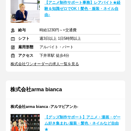
【アニメ制作サポート事務】レアバイト★経
験＆知識ゼロでOK！髪色・服装・ネイル自
由♪
給与
時給1230円～+交通費
シフト
週3日以上 1日5時間以上
雇用形態
アルバイト・パート
アクセス
下井草駅 徒歩4分
株式会社ワンオーダーの求人一覧を見る
株式会社arma bianca
株式会社arma bianca -アルマビアンカ-
【グッズ制作サポート】アニメ・漫画・ゲー
ム好き集まれ♪服装・髪色・ネイルなど自由
★