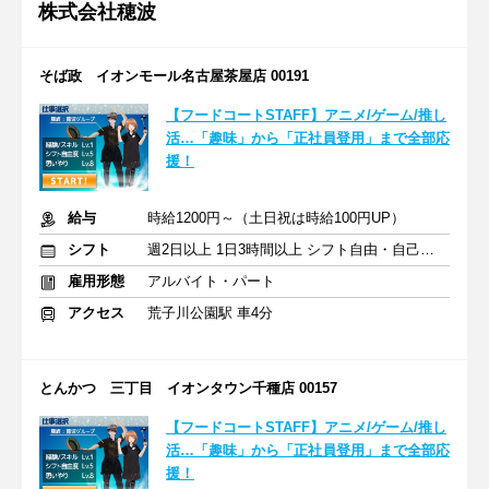
株式会社穂波
そば政 イオンモール名古屋茶屋店 00191
【フードコートSTAFF】アニメ/ゲーム/推し
活…「趣味」から「正社員登用」まで全部応
援！
給与
時給1200円～（土日祝は時給100円UP）
シフト
週2日以上 1日3時間以上 シフト自由・自己申告
雇用形態
アルバイト・パート
アクセス
荒子川公園駅 車4分
とんかつ 三丁目 イオンタウン千種店 00157
【フードコートSTAFF】アニメ/ゲーム/推し
活…「趣味」から「正社員登用」まで全部応
援！