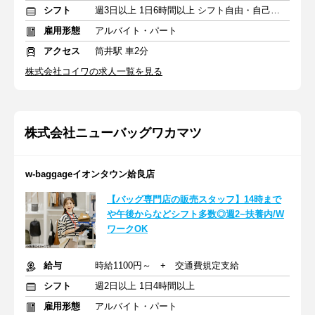
シフト
週3日以上 1日6時間以上 シフト自由・自己申告
雇用形態
アルバイト・パート
アクセス
筒井駅 車2分
株式会社コイワの求人一覧を見る
株式会社ニューバッグワカマツ
w-baggageイオンタウン姶良店
【バッグ専門店の販売スタッフ】14時まで
や午後からなどシフト多数◎週2~扶養内/W
ワークOK
給与
時給1100円～ + 交通費規定支給
シフト
週2日以上 1日4時間以上
雇用形態
アルバイト・パート