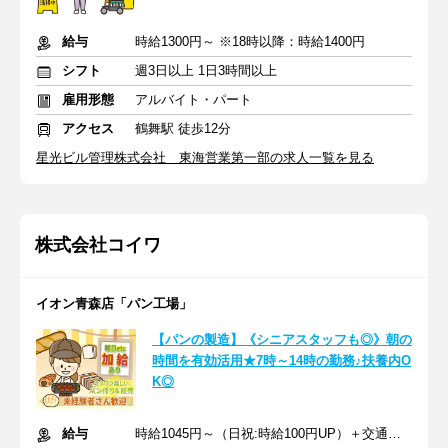
給与
時給1300円～ ※18時以降：時給1400円
シフト
週3日以上 1日3時間以上
雇用形態
アルバイト・パート
アクセス
鶴舞駅 徒歩12分
星光ビル管理株式会社 東海営業第一部の求人一覧を見る
株式会社コイワ
イオン青森店「パン工場」
【パンの製造】《シニアスタッフも◎》朝の
時間を有効活用★7時～14時の勤務♪扶養内O
K◎
給与
時給1045円～（日祝:時給100円UP）＋交通費全額支給