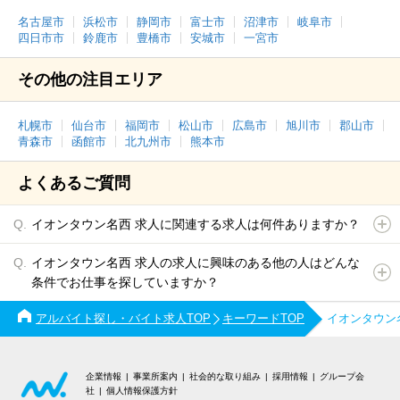
名古屋市
浜松市
静岡市
富士市
沼津市
岐阜市
四日市市
鈴鹿市
豊橋市
安城市
一宮市
その他の注目エリア
札幌市
仙台市
福岡市
松山市
広島市
旭川市
郡山市
青森市
函館市
北九州市
熊本市
よくあるご質問
イオンタウン名西 求人に関連する求人は何件ありますか？
イオンタウン名西 求人の求人に興味のある他の人はどんな
条件でお仕事を探していますか？
アルバイト探し・バイト求人TOP
キーワードTOP
イオンタウン
企業情報
事業所案内
社会的な取り組み
採用情報
グループ会
社
個人情報保護方針