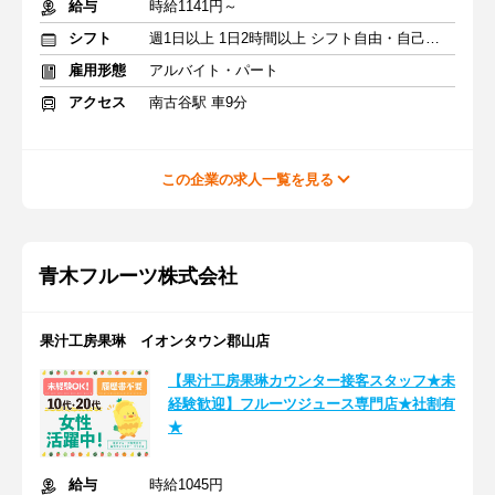
給与
時給1141円～
シフト
週1日以上 1日2時間以上 シフト自由・自己申告
雇用形態
アルバイト・パート
アクセス
南古谷駅 車9分
この企業の求人一覧を見る
青木フルーツ株式会社
果汁工房果琳 イオンタウン郡山店
【果汁工房果琳カウンター接客スタッフ★未
経験歓迎】フルーツジュース専門店★社割有
★
給与
時給1045円