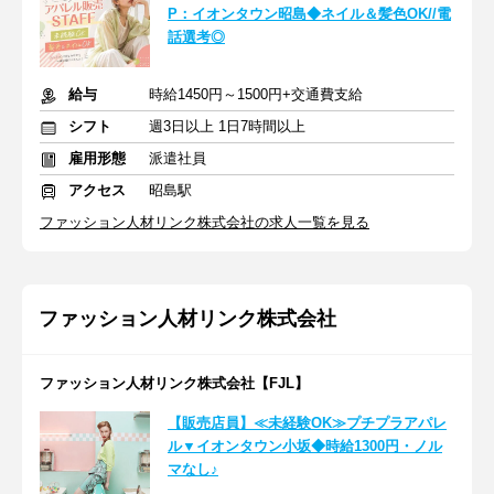
P：イオンタウン昭島◆ネイル＆髪色OK//電
話選考◎
給与
時給1450円～1500円+交通費支給
シフト
週3日以上 1日7時間以上
雇用形態
派遣社員
アクセス
昭島駅
ファッション人材リンク株式会社の求人一覧を見る
ファッション人材リンク株式会社
ファッション人材リンク株式会社【FJL】
【販売店員】≪未経験OK≫プチプラアパレ
ル▼イオンタウン小坂◆時給1300円・ノル
マなし♪