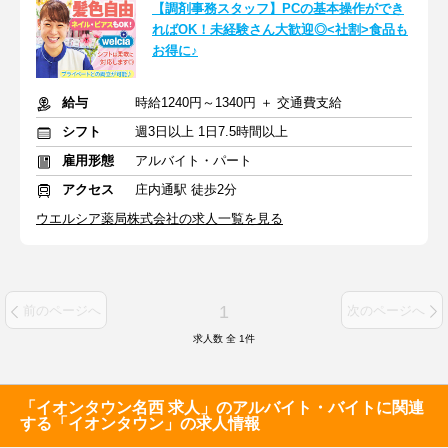
【調剤事務スタッフ】PCの基本操作ができ
ればOK！未経験さん大歓迎◎<社割>食品も
お得に♪
給与
時給1240円～1340円 ＋ 交通費支給
シフト
週3日以上 1日7.5時間以上
雇用形態
アルバイト・パート
アクセス
庄内通駅 徒歩2分
ウエルシア薬局株式会社の求人一覧を見る
1
前のページへ
次のページへ
求人数 全
1
件
「イオンタウン名西 求人」のアルバイト・バイトに関連
する「イオンタウン」の求人情報