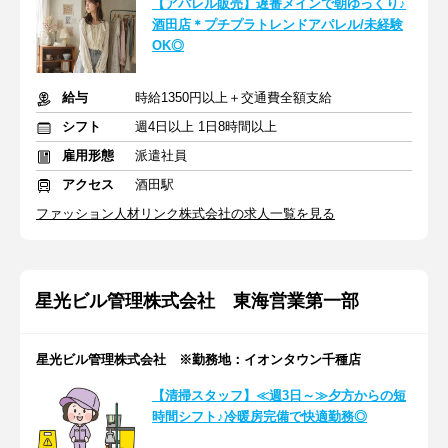
【アパレル販売】遅番メインで朝ゆっくり♪
酒田店＊プチプラトレンドアパレル/未経験
OK◎
給与
時給1350円以上＋交通費全額支給
シフト
週4日以上 1日8時間以上
雇用形態
派遣社員
アクセス
酒田駅
ファッション人材リンク株式会社の求人一覧を見る
星光ビル管理株式会社 東海営業第一部
星光ビル管理株式会社 ※勤務地：イオンタウン千種店
【清掃スタッフ】≪週3日～≫夕方からの短
時間シフト♪冷暖房完備で快適勤務◎