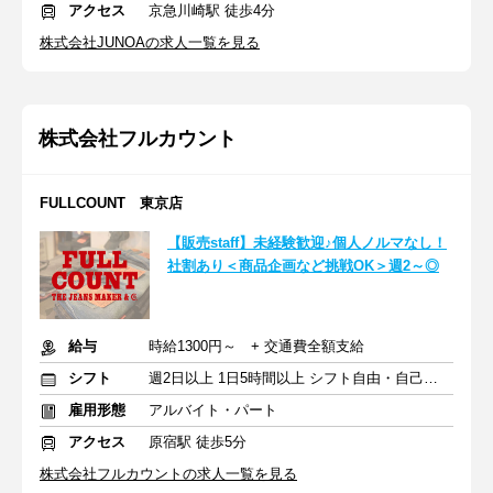
アクセス
京急川崎駅 徒歩4分
株式会社JUNOAの求人一覧を見る
株式会社フルカウント
FULLCOUNT 東京店
【販売staff】未経験歓迎♪個人ノルマなし！
社割あり＜商品企画など挑戦OK＞週2～◎
給与
時給1300円～ + 交通費全額支給
シフト
週2日以上 1日5時間以上 シフト自由・自己申告
雇用形態
アルバイト・パート
アクセス
原宿駅 徒歩5分
株式会社フルカウントの求人一覧を見る