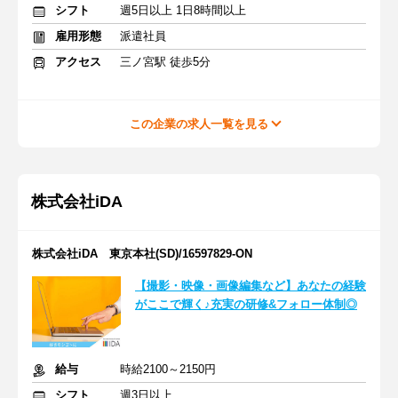
シフト
週5日以上 1日8時間以上
雇用形態
派遣社員
アクセス
三ノ宮駅 徒歩5分
この企業の求人一覧を見る
株式会社iDA
株式会社iDA 東京本社(SD)/16597829-ON
【撮影・映像・画像編集など】あなたの経験
がここで輝く♪充実の研修&フォロー体制◎
給与
時給2100～2150円
シフト
週3日以上