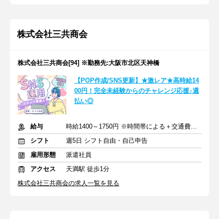
株式会社三共商会
株式会社三共商会[94] ※勤務先:大阪市北区天神橋
【POP作成/SNS更新】★激レア★高時給14
00円！完全未経験からのチャレンジ応援♪週
払い◎
給与
時給1400～1750円 ※時間帯による＋交通費規定支給
シフト
週5日 シフト自由・自己申告
雇用形態
派遣社員
アクセス
天満駅 徒歩1分
株式会社三共商会の求人一覧を見る