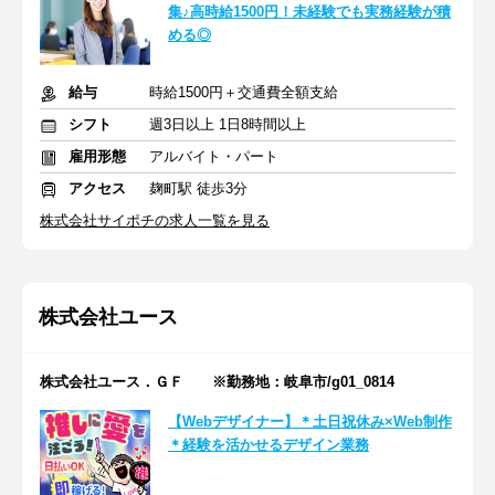
集♪高時給1500円！未経験でも実務経験が積
める◎
給与
時給1500円＋交通費全額支給
シフト
週3日以上 1日8時間以上
雇用形態
アルバイト・パート
アクセス
麹町駅 徒歩3分
株式会社サイポチの求人一覧を見る
株式会社ユース
株式会社ユース．ＧＦ ※勤務地：岐阜市/g01_0814
【Webデザイナー】＊土日祝休み×Web制作
＊経験を活かせるデザイン業務