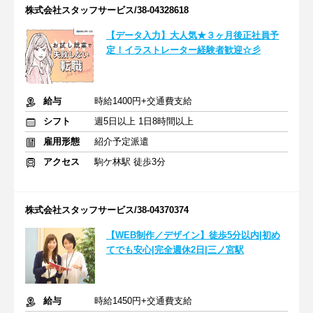
株式会社スタッフサービス/38-04328618
【データ入力】大人気★３ヶ月後正社員予
定！イラストレーター経験者歓迎☆彡
給与
時給1400円+交通費支給
シフト
週5日以上 1日8時間以上
雇用形態
紹介予定派遣
アクセス
駒ケ林駅 徒歩3分
株式会社スタッフサービス/38-04370374
【WEB制作／デザイン】徒歩5分以内|初め
てでも安心|完全週休2日|三ノ宮駅
給与
時給1450円+交通費支給