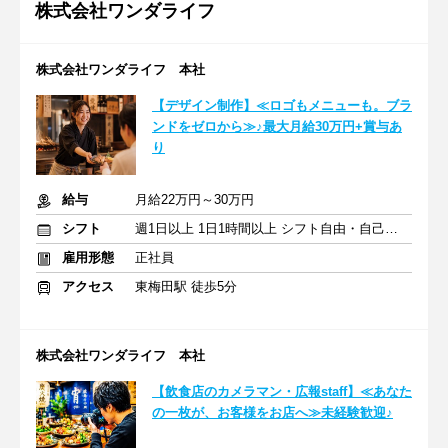
株式会社ワンダライフ
株式会社ワンダライフ 本社
【デザイン制作】≪ロゴもメニューも。ブラ
ンドをゼロから≫♪最大月給30万円+賞与あ
り
給与
月給22万円～30万円
シフト
週1日以上 1日1時間以上 シフト自由・自己申告
雇用形態
正社員
アクセス
東梅田駅 徒歩5分
株式会社ワンダライフ 本社
【飲食店のカメラマン・広報staff】≪あなた
の一枚が、お客様をお店へ≫未経験歓迎♪