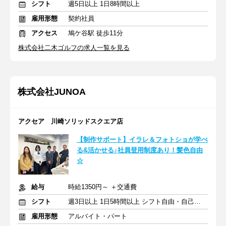
シフト
週5日以上 1日8時間以上
雇用形態
契約社員
アクセス
鳩ケ谷駅 徒歩11分
株式会社二木ゴルフの求人一覧を見る
株式会社JUNOA
アクセア 川崎ソリッドスクエア店
【制作サポート】イラレ＆フォトショが学べ
る&活かせる♪社員登用制度あり！髪色自由
☆
給与
時給1350円～ ＋交通費
シフト
週3日以上 1日5時間以上 シフト自由・自己申告
雇用形態
アルバイト・パート