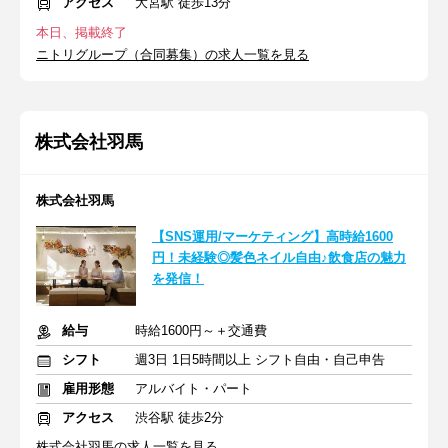
アクセス
大宮駅 徒歩13分
本日、掲載終了
ニトリグループ（合同募集）の求人一覧を見る
株式会社羽馬
株式会社羽馬
【SNS運用/マーケティング】高時給1600
円！未経験◎髪色ネイル自由♪飲食店の魅力
を発信！
給与
時給1600円～＋交通費
シフト
週3日 1日5時間以上 シフト自由・自己申告
雇用形態
アルバイト・パート
アクセス
渋谷駅 徒歩2分
株式会社羽馬の求人一覧を見る