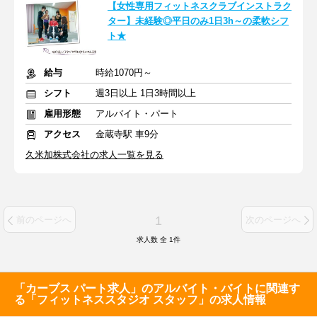
【女性専用フィットネスクラブインストラク
ター】未経験◎平日のみ1日3h～の柔軟シフ
ト★
給与
時給1070円～
シフト
週3日以上 1日3時間以上
雇用形態
アルバイト・パート
アクセス
金蔵寺駅 車9分
久米加株式会社の求人一覧を見る
1
前のページへ
次のページへ
求人数 全
1
件
「カーブス パート求人」のアルバイト・バイトに関連す
る「フィットネススタジオ スタッフ」の求人情報