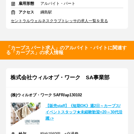
雇用形態
アルバイト・パート
アクセス
綱島駅
セントラルウェルネスクラブトレッサの求人一覧を見る
「カーブス パート求人」のアルバイト・バイトに関連す
る「カーブス」の求人情報
株式会社ウィルオブ・ワーク SA事業部
(株)ウィルオブ・ワーク SAFR/ap130102
【販売staff】《短期OK》週2日～カーブス/
イベントスタッフ★未経験歓迎<20～30代活
躍♪>
給与
時給1560円 +交通費