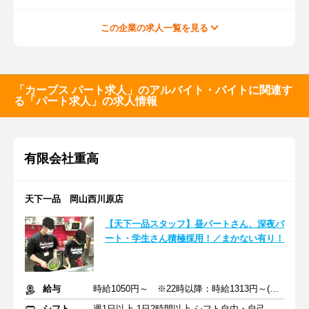
この企業の求人一覧を見る
「カーブス パート求人」のアルバイト・バイトに関連す
る「パート求人」の求人情報
有限会社重高
天下一品 岡山西川原店
【天下一品スタッフ】昼パートさん、深夜パ
ート・学生さん積極採用！／まかない有り！
給与
時給1050円～ ※22時以降：時給1313円～(深夜手当含む)
シフト
週1日以上 1日2時間以上 シフト自由・自己申告