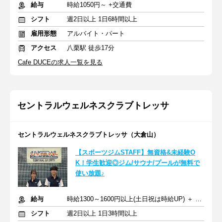
給与
時給1050円～ +交通費
シフト
週2日以上 1日6時間以上
雇用形態
アルバイト・パート
アクセス
八栗駅 徒歩17分
Cafe DUCEの求人一覧を見る
セントラルウェルネスクラブトレッサ
セントラルウェルネスクラブトレッサ（大倉山）
【スポーツジムSTAFF】無資格&未経験O
K！学生歓迎◎ジム/サウナ/プールが無料で
使い放題♪
給与
時給1300～1600円以上(土日祝は時給UP) ＋ 交通費全額支給
シフト
週2日以上 1日3時間以上