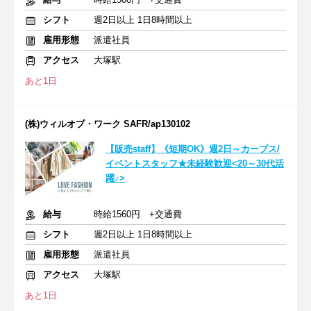
シフト
週2日以上 1日8時間以上
雇用形態
派遣社員
アクセス
大塚駅
あと1日
(株)ウィルオブ・ワーク SAFR/ap130102
【販売staff】《短期OK》週2日～カーブス/
イベントスタッフ★未経験歓迎<20～30代活
躍♪>
給与
時給1560円 +交通費
シフト
週2日以上 1日8時間以上
雇用形態
派遣社員
アクセス
大塚駅
あと1日