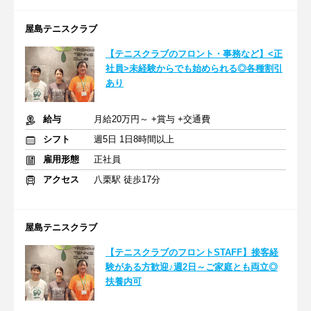
屋島テニスクラブ
【テニスクラブのフロント・事務など】<正
社員>未経験からでも始められる◎各種割引
あり
給与
月給20万円～ +賞与 +交通費
シフト
週5日 1日8時間以上
雇用形態
正社員
アクセス
八栗駅 徒歩17分
屋島テニスクラブ
【テニスクラブのフロントSTAFF】接客経
験がある方歓迎♪週2日～ご家庭とも両立◎
扶養内可