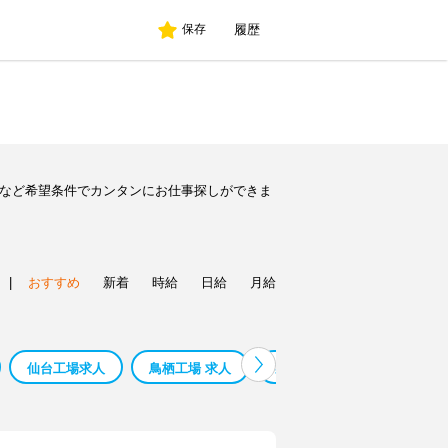
履歴
保存
人など希望条件でカンタンにお仕事探しができま
|
おすすめ
新着
時給
日給
月給
仙台工場求人
鳥栖工場 求人
製糖工場 求人
シニア