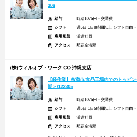
306
給与
時給1075円＋交通費
シフト
週5日 1日8時間以上 シフト自由
雇用形態
派遣社員
アクセス
那覇空港駅
(株)ウィルオブ・ワーク CO 沖縄支店
【軽作業】糸満市/食品工場内でのトッピン
期＞/122305
給与
時給1075円＋交通費
シフト
週5日 1日5時間以上 シフト自由
雇用形態
派遣社員
アクセス
那覇空港駅