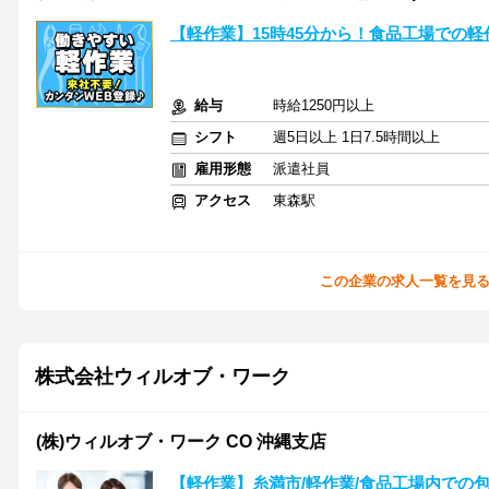
【軽作業】15時45分から！食品工場での
給与
時給1250円以上
シフト
週5日以上 1日7.5時間以上
雇用形態
派遣社員
アクセス
東森駅
この企業の求人一覧を見
株式会社ウィルオブ・ワーク
(株)ウィルオブ・ワーク CO 沖縄支店
【軽作業】糸満市/軽作業/食品工場内での包装