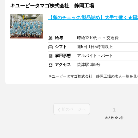
キユーピータマゴ株式会社 静岡工場
【卵のチェック/製品詰め】大手で働く★福
給与
時給1210円～ + 交通費
シフト
週5日 1日5時間以上
雇用形態
アルバイト・パート
アクセス
焼津駅 車8分
キユーピータマゴ株式会社 静岡工場の求人一覧を見
1
前のページへ
求人数 全
2
件