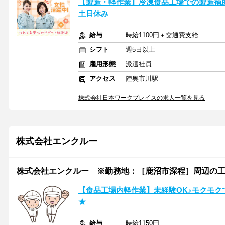
【製造・軽作業】冷凍食品工場での製造補助作
土日休み
給与
時給1100円＋交通費支給
シフト
週5日以上
雇用形態
派遣社員
アクセス
陸奥市川駅
株式会社日本ワークプレイスの求人一覧を見る
株式会社エンクルー
株式会社エンクルー ※勤務地：［鹿沼市深程］周辺の工場 / OYM
【食品工場内軽作業】未経験OK♪モクモク
★
給与
時給1150円