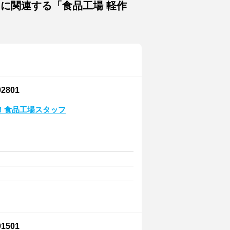
トに関連する「食品工場 軽作
801
！食品工場スタッフ
501