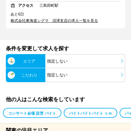
アクセス
三島田町駅
あと6日
株式会社東海道シグマ 沼津支店の求人一覧を見る
条件を変更して求人を探す
エリア
指定しない
指定しない
こだわり
他の人はこんな検索をしています
コンサート会場 設営 バイト
バイトバイトバイト ｃｍ
バ
関東の注目エリア