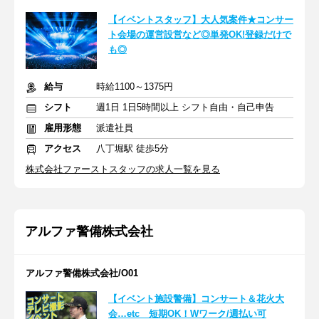
【イベントスタッフ】大人気案件★コンサー
ト会場の運営設営など◎単発OK!登録だけで
も◎
給与
時給1100～1375円
シフト
週1日 1日5時間以上 シフト自由・自己申告
雇用形態
派遣社員
アクセス
八丁堀駅 徒歩5分
株式会社ファーストスタッフの求人一覧を見る
アルファ警備株式会社
アルファ警備株式会社/O01
【イベント施設警備】コンサート＆花火大
会…etc 短期OK！Wワーク/週払い可