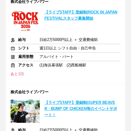
株式会社ライブパワー
【ライブSTAFF】登録制|ROCK IN JAPAN
FESTIVALスタッフ募集開始
給与
日給2万5000円以上 ＋ 交通費補助
シフト
週1日以上 シフト自由・自己申告
雇用形態
アルバイト・パート
アクセス
(1)海浜幕張駅 (2)西船橋駅
あと1日
株式会社ライブパワー
【ライブSTAFF】登録制|SUPER BEAVE
R・BUMP OF CHICKEN等のイベントサポ
ート！
給与
日給2万5000円以上 ＋ 交通費補助