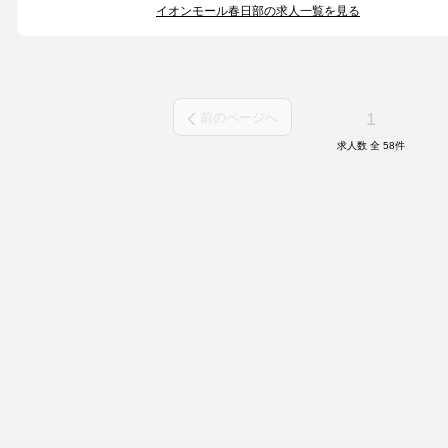
イオンモール春日部の求人一覧を見る
1
前のページへ
求人数 全
58
件