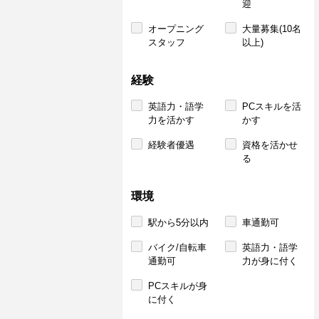
迎
オープニング
大量募集(10名
スタッフ
以上)
経験
英語力・語学
PCスキルを活
力を活かす
かす
経験者優遇
資格を活かせ
る
環境
駅から5分以内
車通勤可
バイク/自転車
英語力・語学
通勤可
力が身に付く
PCスキルが身
に付く