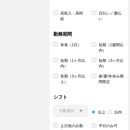
高収入・高時
日払い／週払
給
い
勤務期間
単発（1日）
短期（1週間以
内）
短期（1ヶ月以
短期（3ヶ月以
内）
内）
長期（3ヶ月以
春/夏/冬休み期
上）
間限定
シフト
以上
以内
土日祝のみ勤
平日のみ可