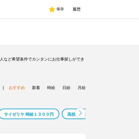
履歴
保存
求人など希望条件でカンタンにお仕事探しができ
|
おすすめ
新着
時給
日給
月給
サイゼリヤ 時給１３００円
高校生 高時給
王将 時給 高校生