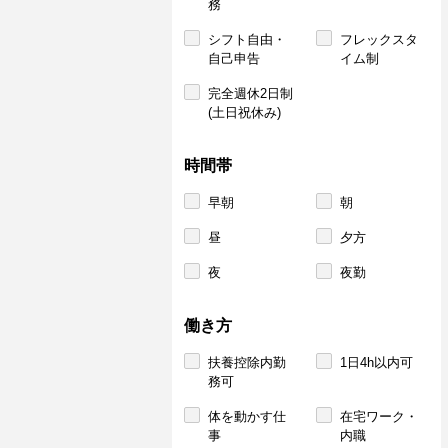
務
シフト自由・
フレックスタ
自己申告
イム制
完全週休2日制
(土日祝休み)
時間帯
早朝
朝
昼
夕方
夜
夜勤
働き方
扶養控除内勤
1日4h以内可
務可
体を動かす仕
在宅ワーク・
事
内職