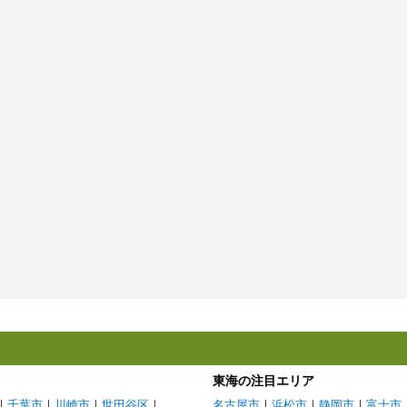
東海の注目エリア
｜
千葉市
｜
川崎市
｜
世田谷区
｜
名古屋市
｜
浜松市
｜
静岡市
｜
富士市