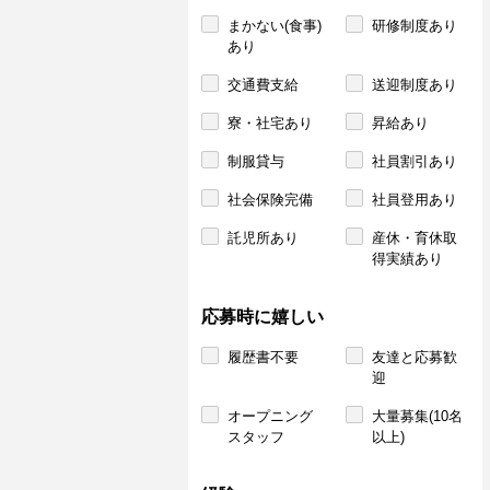
まかない(食事)
研修制度あり
あり
交通費支給
送迎制度あり
寮・社宅あり
昇給あり
制服貸与
社員割引あり
社会保険完備
社員登用あり
託児所あり
産休・育休取
得実績あり
応募時に嬉しい
履歴書不要
友達と応募歓
迎
オープニング
大量募集(10名
スタッフ
以上)