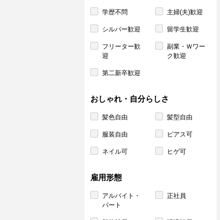
学歴不問
主婦(夫)歓迎
シルバー歓迎
留学生歓迎
フリーター歓
副業・Ｗワー
迎
ク歓迎
第二新卒歓迎
おしゃれ・自分らしさ
髪色自由
髪型自由
服装自由
ピアス可
ネイル可
ヒゲ可
雇用形態
アルバイト・
正社員
パート