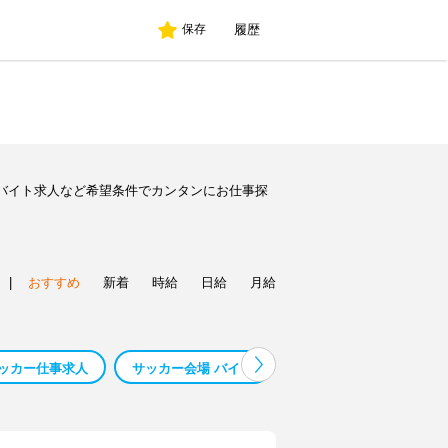
履歴
保存
バイト求人など希望条件でカンタンにお仕事探
|
おすすめ
新着
時給
日給
月給
ッカー仕事求人
サッカー会場 バイト
サッカーバイト 大学生