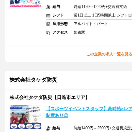
給与
時給1180～1220円+交通費支給
シフト
週1日以上 1日5時間以上 シフト
雇用形態
アルバイト・パート
アクセス
姫路駅
この企業の求人一覧を見
株式会社タケダ防災
株式会社タケダ防災【日進市エリア】
【スポーツイベントスタッフ】高時給×レ
制度あり◎
給与
時給1400円～2500円+交通費規