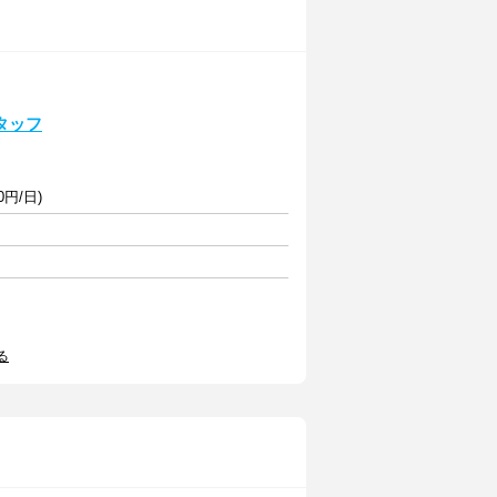
タッフ
0円/日)
る