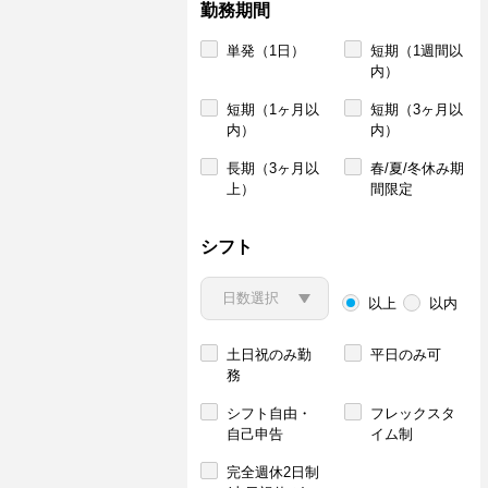
勤務期間
単発（1日）
短期（1週間以
内）
短期（1ヶ月以
短期（3ヶ月以
内）
内）
長期（3ヶ月以
春/夏/冬休み期
上）
間限定
シフト
以上
以内
土日祝のみ勤
平日のみ可
務
シフト自由・
フレックスタ
自己申告
イム制
完全週休2日制