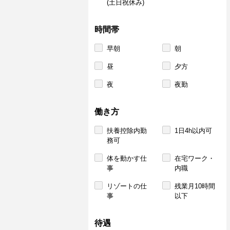
(土日祝休み)
時間帯
早朝
朝
昼
夕方
夜
夜勤
働き方
扶養控除内勤
1日4h以内可
務可
体を動かす仕
在宅ワーク・
事
内職
リゾートの仕
残業月10時間
事
以下
待遇