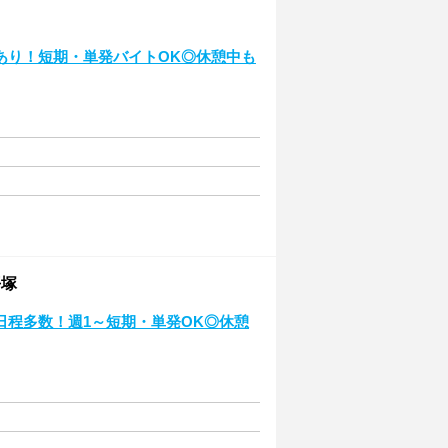
あり！短期・単発バイトOK◎休憩中も
平塚
日程多数！週1～短期・単発OK◎休憩