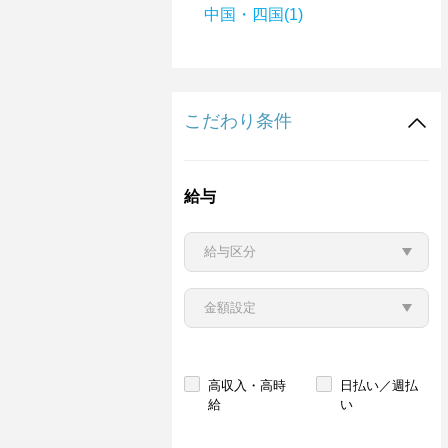
中国・四国(1)
こだわり条件
給与
高収入・高時
日払い／週払
給
い