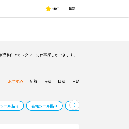
履歴
保存
希望条件でカンタンにお仕事探しができます。
|
おすすめ
新着
時給
日給
月給
シール貼り
在宅シール貼り
シール貼り 家
シール貼りの