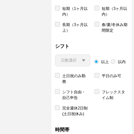
短期（1ヶ月以
短期（3ヶ月以
内）
内）
長期（3ヶ月以
春/夏/冬休み期
上）
間限定
シフト
以上
以内
土日祝のみ勤
平日のみ可
務
シフト自由・
フレックスタ
自己申告
イム制
完全週休2日制
(土日祝休み)
時間帯