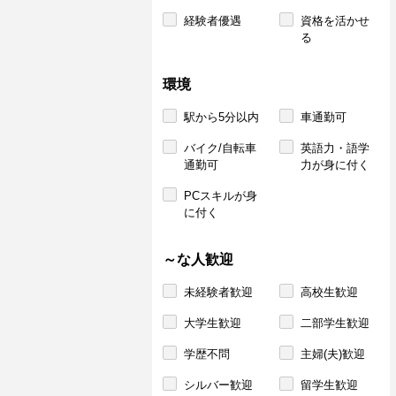
経験者優遇
資格を活かせ
る
環境
駅から5分以内
車通勤可
バイク/自転車
英語力・語学
通勤可
力が身に付く
PCスキルが身
に付く
～な人歓迎
未経験者歓迎
高校生歓迎
大学生歓迎
二部学生歓迎
学歴不問
主婦(夫)歓迎
シルバー歓迎
留学生歓迎