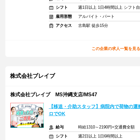
シフト
週1日以上 1日4時間以上 シフト
雇用形態
アルバイト・パート
アクセス
古島駅 徒歩15分
この企業の求人一覧を見
株式会社ブレイブ
株式会社ブレイブ MS沖縄支店/MS47
【移送・介助スタッフ】病院内で荷物の運
ロでOK
給与
時給1310～2190円+交通費全額
シフト
週2日以上 1日6時間以上