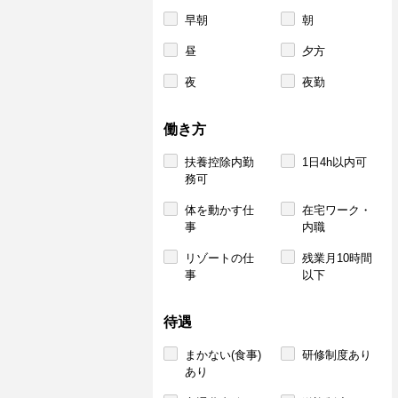
早朝
朝
昼
夕方
夜
夜勤
働き方
扶養控除内勤
1日4h以内可
務可
体を動かす仕
在宅ワーク・
事
内職
リゾートの仕
残業月10時間
事
以下
待遇
まかない(食事)
研修制度あり
あり