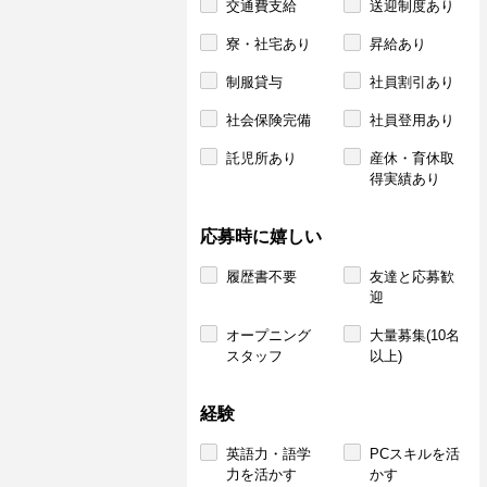
交通費支給
送迎制度あり
寮・社宅あり
昇給あり
制服貸与
社員割引あり
社会保険完備
社員登用あり
託児所あり
産休・育休取
得実績あり
応募時に嬉しい
履歴書不要
友達と応募歓
迎
オープニング
大量募集(10名
スタッフ
以上)
経験
英語力・語学
PCスキルを活
力を活かす
かす