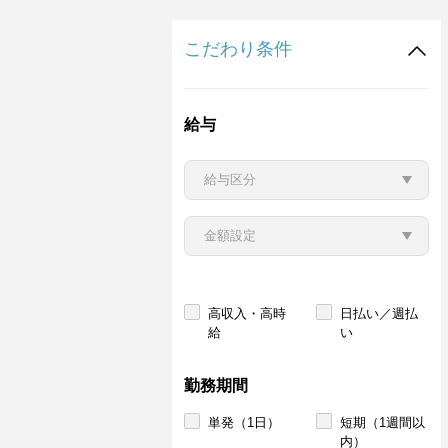
こだわり条件
給与
高収入・高時
日払い／週払
給
い
勤務期間
単発（1日）
短期（1週間以
内）