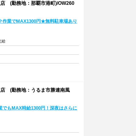
(勤務地：那覇市港町)/OW260
作業でMAX1300円★無料駐車場あり
支給
店 (勤務地：うるま市勝連南風
でもMAX時給1300円！深夜はさらに