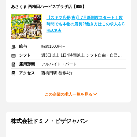
あさくま 西梅田ハービスプラザ店【998】
【スキマ店長(夜)】7月新制度スタート！数
時間でも本物の店長?!働き方はこの求人をC
HECK★
給与
時給1500円～
シフト
週3日以上 1日4時間以上 シフト自由・自己申告
雇用形態
アルバイト・パート
アクセス
西梅田駅 徒歩4分
この企業の求人一覧を見る
株式会社ドミノ・ピザジャパン