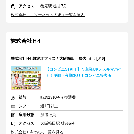
アクセス
徳庵駅 徒歩7分
株式会社ニッソーネットの求人一覧を見る
株式会社Ｈ4
株式会社H4 難波オフィス / 大阪梅田＿接客_B〇 [040]
【コンビニSTAFF】＼単発OK／スキマバイ
ト！夕勤・夜勤あり！コンビニ接客★
給与
時給1310円＋交通費
シフト
週1日以上
雇用形態
派遣社員
アクセス
大阪梅田駅 徒歩5分
株式会社Ｈ4の求人一覧を見る