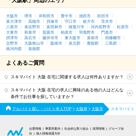
「大阪駅」周辺のエリア
大阪市
堺市
岸和田市
豊中市
池田市
吹田市
泉大津市
高槻市
貝塚市
守口市
枚方市
茨木市
八尾市
泉佐野市
富田林市
寝屋川市
河内長野市
松原市
大東市
和泉市
箕面市
柏原市
羽曳野市
門真市
摂津市
高石市
藤井寺市
東大阪市
泉南市
四條畷市
交野市
大阪狭山市
阪南市
泉北郡
豊能郡
三島郡
南河内郡
泉南郡
よくあるご質問
スキマバイト 大阪 在宅に関連する求人は何件ありますか？
スキマバイト 大阪 在宅の求人に興味のある他の人はどんな
条件でお仕事を探していますか？
アルバイト探し・バイト求人TOP
大阪府
大阪市
スキマバイト
企業情報
事業所案内
社会的な取り組み
採用情報
グループ会
社
個人情報保護方針