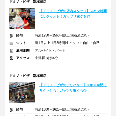
ドミノ・ピザ 新梅田店
【ドミノ・ピザの店内スタッフ】スキマ時間
にサクッとも！ガッツリ稼ぐも◎
給与
時給1250～1563円以上(深夜給含む)
シフト
週1日以上 1日3時間以上 シフト自由・自己申告
雇用形態
アルバイト・パート
アクセス
中津駅 徒歩4分
ドミノ・ピザ 新梅田店
【ドミノ・ピザのデリバリー】スキマ時間に
サクッとも！ガッツリ稼ぐも◎
給与
時給1300～1625円以上(深夜給含む)