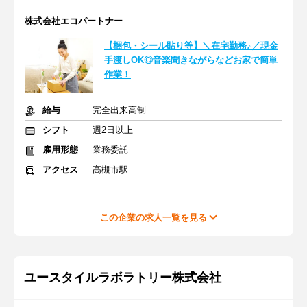
株式会社エコパートナー
【梱包・シール貼り等】＼在宅勤務♪／現金
手渡しOK◎音楽聞きながらなどお家で簡単
作業！
給与
完全出来高制
シフト
週2日以上
雇用形態
業務委託
アクセス
高槻市駅
この企業の求人一覧を見る
ユースタイルラボラトリー株式会社