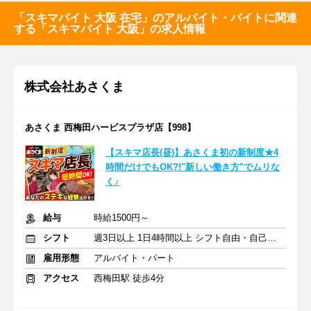
「スキマバイト 大阪 在宅」のアルバイト・バイトに関連
する「スキマバイト 大阪」の求人情報
株式会社あさくま
あさくま 西梅田ハービスプラザ店【998】
【スキマ店長(昼)】あさくま初の新制度★4
時間だけでもOK?!"新しい働き方"でムリな
く♪
給与
時給1500円～
シフト
週3日以上 1日4時間以上 シフト自由・自己申告
雇用形態
アルバイト・パート
アクセス
西梅田駅 徒歩4分