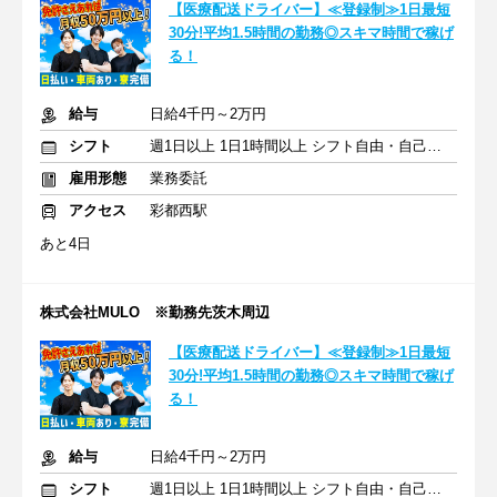
【医療配送ドライバー】≪登録制≫1日最短
30分!平均1.5時間の勤務◎スキマ時間で稼げ
る！
給与
日給4千円～2万円
シフト
週1日以上 1日1時間以上 シフト自由・自己申告
雇用形態
業務委託
アクセス
彩都西駅
あと4日
株式会社MULO ※勤務先茨木周辺
【医療配送ドライバー】≪登録制≫1日最短
30分!平均1.5時間の勤務◎スキマ時間で稼げ
る！
給与
日給4千円～2万円
シフト
週1日以上 1日1時間以上 シフト自由・自己申告