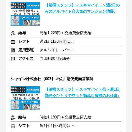
【清掃スタッフ】＜スキマバイト＞週2日の
みのアルバイト◎人気のマンション清掃♪
給与
時給1,220円＋交通費全額支給
シフト
週2日 1日3時間以上
雇用形態
アルバイト・パート
アクセス
寺田町駅 徒歩6分
シャイン株式会社【003】※佐川急便箕面営業所
【清掃スタッフ】＜スキマバイト◎＞週1日
勤務☆ひとりで黙々と簡単な清掃のお仕事♪
給与
時給1,180円＋交通費全額支給
シフト
週1日 1日5時間以上