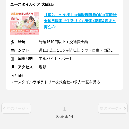
ユースタイルケア 大阪/Ja
【暮らしの支援】≪短時間勤務OK≫高時給
★曜日固定で生活リズム安定♪家庭&育児と
両立/Ja
給与
時給1510円以上＋交通費支給
シフト
週1日以上 1日6時間以上 シフト自由・自己申告
雇用形態
アルバイト・パート
アクセス
堺駅
あと5日
ユースタイルラボラトリー株式会社の求人一覧を見る
1
前のページへ
次のページへ
求人数 全
9
件