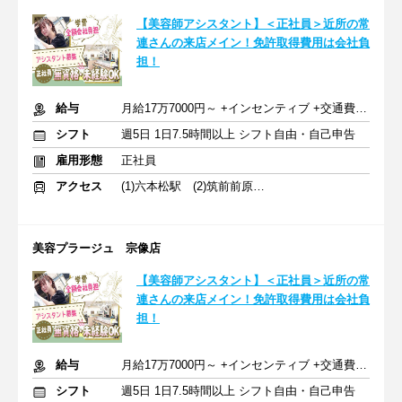
【美容師アシスタント】＜正社員＞近所の常
連さんの来店メイン！免許取得費用は会社負
担！
給与
月給17万7000円～ +インセンティブ +交通費全額支給
シフト
週5日 1日7.5時間以上 シフト自由・自己申告
雇用形態
正社員
アクセス
(1)六本松駅 (2)筑前前原駅 (3)西鉄小郡駅
美容プラージュ 宗像店
【美容師アシスタント】＜正社員＞近所の常
連さんの来店メイン！免許取得費用は会社負
担！
給与
月給17万7000円～ +インセンティブ +交通費全額支給
シフト
週5日 1日7.5時間以上 シフト自由・自己申告