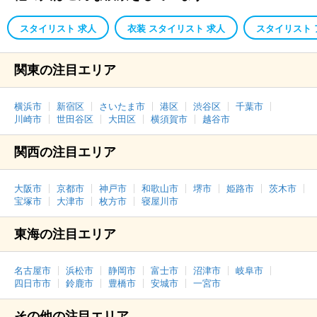
スタイリスト 求人
衣装 スタイリスト 求人
スタイリスト
関東の注目エリア
横浜市
新宿区
さいたま市
港区
渋谷区
千葉市
川崎市
世田谷区
大田区
横須賀市
越谷市
関西の注目エリア
大阪市
京都市
神戸市
和歌山市
堺市
姫路市
茨木市
宝塚市
大津市
枚方市
寝屋川市
東海の注目エリア
名古屋市
浜松市
静岡市
富士市
沼津市
岐阜市
四日市市
鈴鹿市
豊橋市
安城市
一宮市
その他の注目エリア