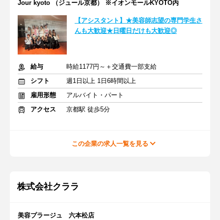
Jour kyoto （ジュール京都） ※イオンモールKYOTO内
【アシスタント】★美容師志望の専門学生さ
んも大歓迎★日曜日だけも大歓迎◎
給与
時給1177円～＋交通費一部支給
シフト
週1日以上 1日6時間以上
雇用形態
アルバイト・パート
アクセス
京都駅 徒歩5分
この企業の求人一覧を見る
株式会社クララ
美容プラージュ 六本松店