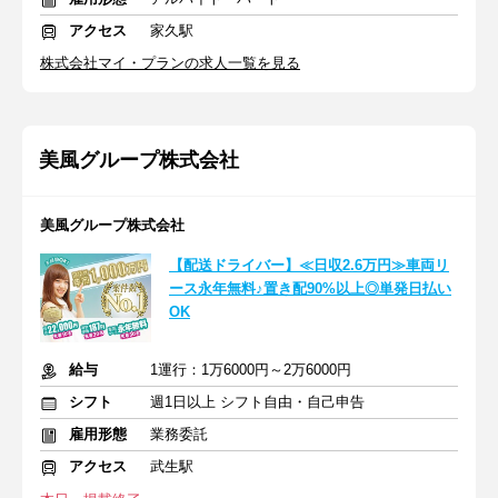
アクセス
家久駅
株式会社マイ・プランの求人一覧を見る
美風グループ株式会社
美風グループ株式会社
【配送ドライバー】≪日収2.6万円≫車両リ
ース永年無料♪置き配90%以上◎単発日払い
OK
給与
1運行：1万6000円～2万6000円
シフト
週1日以上 シフト自由・自己申告
雇用形態
業務委託
アクセス
武生駅