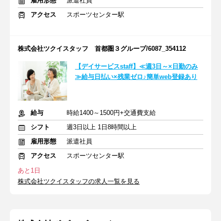
雇用形態
派遣社員
アクセス
スポーツセンター駅
株式会社ツクイスタッフ 首都圏３グループ/6087_354112
【デイサービスstaff】≪週3日～×日勤のみ
≫給与日払い×残業ゼロ♪簡単web登録あり
給与
時給1400～1500円+交通費支給
シフト
週3日以上 1日8時間以上
雇用形態
派遣社員
アクセス
スポーツセンター駅
あと1日
株式会社ツクイスタッフの求人一覧を見る