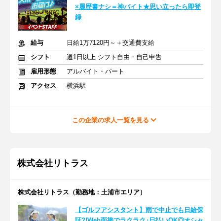
×履歴書ナシ＝神バイト★思い立ったら即登
録
給与
日給1万7120円～＋交通費支給
シフト
週1日以上 シフト自由・自己申告
雇用形態
アルバイト・パート
アクセス
横浜駅
この企業の求人一覧を見る
株式会社リトラス
株式会社リトラス（勤務地：土浦市エリア）
【ゴルフアシスタント】雨で中止でも日給保
証?!Web面接でラクラク♪日払いOK◎オシャ