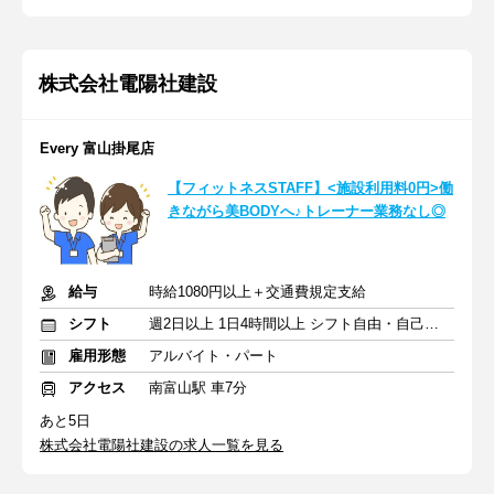
株式会社電陽社建設
Every 富山掛尾店
【フィットネスSTAFF】<施設利用料0円>働
きながら美BODYへ♪トレーナー業務なし◎
給与
時給1080円以上＋交通費規定支給
シフト
週2日以上 1日4時間以上 シフト自由・自己申告
雇用形態
アルバイト・パート
アクセス
南富山駅 車7分
あと5日
株式会社電陽社建設の求人一覧を見る