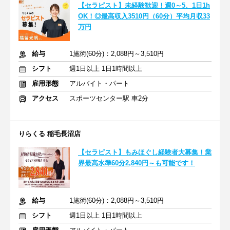
【セラピスト】未経験歓迎！週0～5、1日1h
OK！◎最高収入3510円（60分）平均月収33
万円
給与
1施術(60分)：2,088円～3,510円
シフト
週1日以上 1日1時間以上
雇用形態
アルバイト・パート
アクセス
スポーツセンター駅 車2分
りらくる 稲毛長沼店
【セラピスト】もみほぐし経験者大募集！業
界最高水準60分2,840円～も可能です！
給与
1施術(60分)：2,088円～3,510円
シフト
週1日以上 1日1時間以上