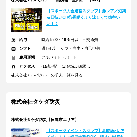
【スポーツ大会運営スタッフ】激レア／短期
＆日払いOK◎昼働くより涼しくて効率い
い！？
給与
時給1500～1875円以上＋交通費
シフト
週1日以上 シフト自由・自己申告
雇用形態
アルバイト・パート
アクセス
(1)越戸駅 (2)金城ふ頭駅 (3)中部国際空港駅
株式会社アルバクルーの求人一覧を見る
株式会社タケダ防災
株式会社タケダ防災【日進市エリア】
【スポーツイベントスタッフ】高時給×レア