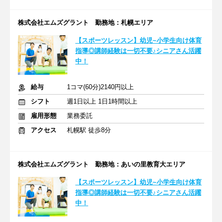
株式会社エムズグラント 勤務地：札幌エリア
【スポーツレッスン】幼児~小学生向け体育
指導◎講師経験は一切不要♪シニアさん活躍
中！
給与
1コマ(60分)2140円以上
シフト
週1日以上 1日1時間以上
雇用形態
業務委託
アクセス
札幌駅 徒歩8分
株式会社エムズグラント 勤務地：あいの里教育大エリア
【スポーツレッスン】幼児~小学生向け体育
指導◎講師経験は一切不要♪シニアさん活躍
中！