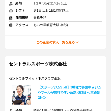
給与
1コマ(60分)2140円以上
シフト
週1日以上 1日1時間以上
雇用形態
業務委託
アクセス
あいの里教育大駅 車5分
この企業の求人一覧を見る
セントラルスポーツ株式会社
セントラルフィットネスクラブ金沢
【スポーツジムStaff】3職種で募集中★ジム
やプールが無料で使い放題♪週3日～/車通勤
OK◎
給与
時給1110～1260円以上＋交通費全額支給