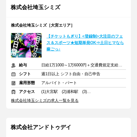
株式会社埼玉シミズ
株式会社埼玉シミズ［大宮エリア］
【チケットもぎり】<登録制>大注目のフェ
ス＆スポーツ★短期単発OK⇒土日ヒマなら
稼ごっ♪
給与
日給1万1000～1万6000円＋交通費規定支給 ※深夜割増含む
シフト
週1日以上 シフト自由・自己申告
雇用形態
アルバイト・パート
アクセス
(1)大宮駅 (2)浦和駅 (3)南越谷駅
株式会社埼玉シミズの求人一覧を見る
株式会社アンドトゥデイ