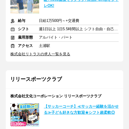
レOK!
給与
日給1万500円～+交通費
シフト
週1日以上 1日5.5時間以上 シフト自由・自己申告
雇用形態
アルバイト・パート
アクセス
土浦駅
株式会社リトラスの求人一覧を見る
リリースポーツクラブ
株式会社文化コーポレーション リリースポーツクラブ
【サッカーコーチ】≪サッカー経験を活かせ
る≫子ども好きな方歓迎★シフト超柔軟◎