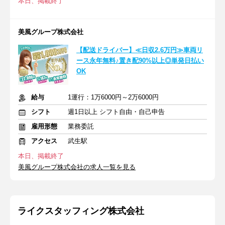
本日、掲載終了
美風グループ株式会社
【配送ドライバー】≪日収2.6万円≫車両リ
ース永年無料♪置き配90%以上◎単発日払い
OK
給与
1運行：1万6000円～2万6000円
シフト
週1日以上 シフト自由・自己申告
雇用形態
業務委託
アクセス
武生駅
本日、掲載終了
美風グループ株式会社の求人一覧を見る
ライクスタッフィング株式会社