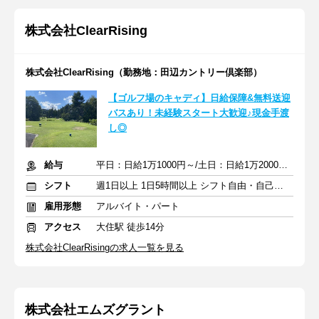
株式会社ClearRising
株式会社ClearRising（勤務地：田辺カントリー倶楽部）
【ゴルフ場のキャディ】日給保障&無料送迎
バスあり！未経験スタート大歓迎♪現金手渡
し◎
給与
平日：日給1万1000円～/土日：日給1万2000円～
シフト
週1日以上 1日5時間以上 シフト自由・自己申告
雇用形態
アルバイト・パート
アクセス
大住駅 徒歩14分
株式会社ClearRisingの求人一覧を見る
株式会社エムズグラント