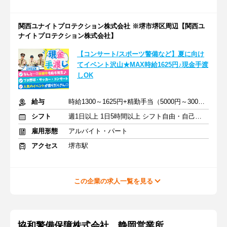
関西ユナイトプロテクション株式会社 ※堺市堺区周辺【関西ユ
ナイトプロテクション株式会社】
【コンサート/スポーツ警備など】夏に向け
てイベント沢山★MAX時給1625円♪現金手渡
しOK
給与
時給1300～1625円+精勤手当（5000円～30000円）＋交通費支給
シフト
週1日以上 1日5時間以上 シフト自由・自己申告
雇用形態
アルバイト・パート
アクセス
堺市駅
この企業の求人一覧を見る
協和警備保障株式会社 静岡営業所