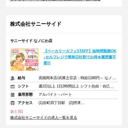
株式会社サニーサイド
サニーサイド なノにわ店
【ベーカリーカフェSTAFF】短時間勤務OK
♪セルフレジで簡単◎社割でお得★履歴書不
要!!!
給与
高槻岡本店/武庫之荘店：時給1180円～ なノにわ店：時給1200円～
シフト
週2日以上 1日2時間以上 シフト自由・自己申告
雇用形態
アルバイト・パート
アクセス
(1)谷町四丁目駅 (2)摂津富田駅 (3)武庫之荘駅
あと3日
株式会社サニーサイドの求人一覧を見る