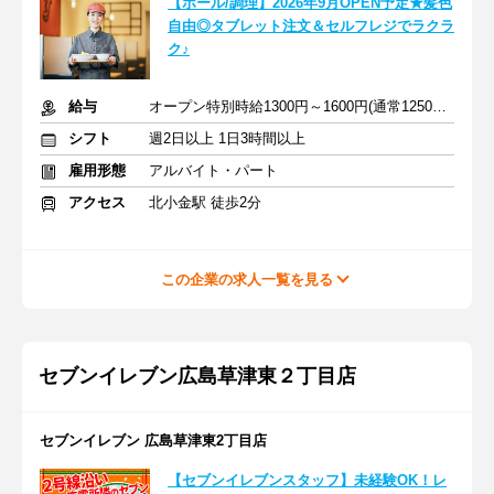
【ホール/調理】2026年9月OPEN予定★髪色
自由◎タブレット注文＆セルフレジでラクラ
ク♪
給与
オープン特別時給1300円～1600円(通常1250円)※一律加給・手当含
シフト
週2日以上 1日3時間以上
雇用形態
アルバイト・パート
アクセス
北小金駅 徒歩2分
この企業の求人一覧を見る
セブンイレブン広島草津東２丁目店
セブンイレブン 広島草津東2丁目店
【セブンイレブンスタッフ】未経験OK！レ