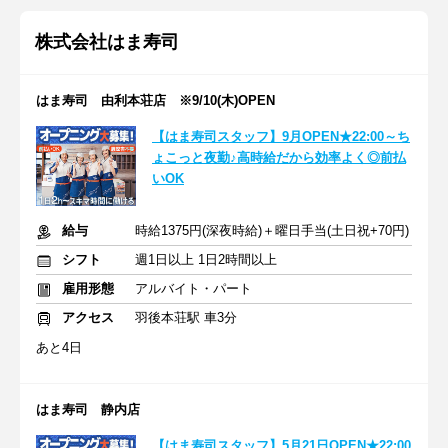
株式会社はま寿司
はま寿司 由利本荘店 ※9/10(木)OPEN
【はま寿司スタッフ】9月OPEN★22:00～ち
ょこっと夜勤♪高時給だから効率よく◎前払
いOK
給与
時給1375円(深夜時給)＋曜日手当(土日祝+70円)
シフト
週1日以上 1日2時間以上
雇用形態
アルバイト・パート
アクセス
羽後本荘駅 車3分
あと4日
はま寿司 静内店
【はま寿司スタッフ】5月21日OPEN★22:00