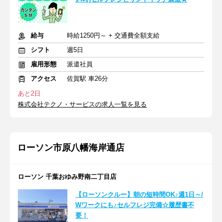
給与
時給1250円～ + 交通費全額支給
シフト
週5日
雇用形態
派遣社員
アクセス
佐賀駅 車26分
あと2日
株式会社テクノ・サービスの求人一覧を見る
ローソン市原八幡海岸通店
ローソン 千葉おゆみ野南二丁目店
【ローソンクルー】朝の短時間OK♪週1日～/
Wワークにも♪セルフレジ完備☆履歴書不
要！