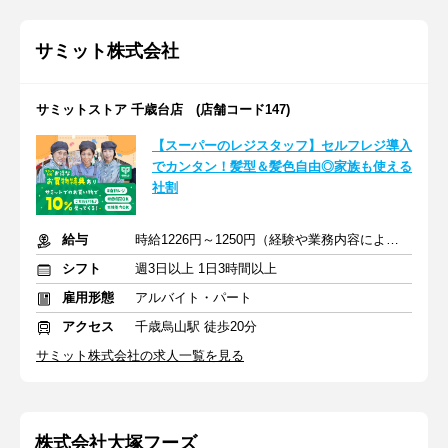
サミット株式会社
サミットストア 千歳台店 (店舗コード147)
【スーパーのレジスタッフ】セルフレジ導入
でカンタン！髪型＆髪色自由◎家族も使える
社割
給与
時給1226円～1250円（経験や業務内容による）＋交通費全額支給
シフト
週3日以上 1日3時間以上
雇用形態
アルバイト・パート
アクセス
千歳烏山駅 徒歩20分
サミット株式会社の求人一覧を見る
株式会社大塚フーズ