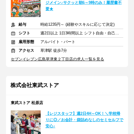
ジメイン♪サクッと朝6～9時のみ！履歴書不
要★
給与
時給1235円～ (経験やスキルに応じて決定)
シフト
週2日以上 1日3時間以上 シフト自由・自己申告
雇用形態
アルバイト・パート
アクセス
草津駅 徒歩7分
セブンイレブン広島草津東２丁目店の求人一覧を見る
株式会社東武ストア
東武ストア 松原店
【レジスタッフ】週2日4H～OK！＼学校帰
りに◎／お会計・袋詰めなしのセミセルフで
安心♪