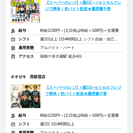
【スーパーのレジ】<週2日～>セミセルフレ
ジで簡単！初バイト歓迎★履歴書不要
給与
時給1230円～(土日祝は時給＋100円)＋交通費
シフト
週2日以上 1日4時間以上 シフト自由・自己申告
雇用形態
アルバイト・パート
アクセス
祖師ケ谷大蔵駅 徒歩4分
オオゼキ 西荻窪店
【スーパーのレジ】<週2日>セミセルフレジ
で簡単！初バイト歓迎★履歴書不要
給与
時給1230円～(土日祝は時給＋100円)＋交通費
シフト
週2日 1日4時間以上
雇用形態
アルバイト・パート