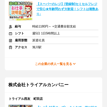
【スーパーのレジ】[登録制]セミセルフレジ
で安心★年齢問わず大歓迎！シフトは複数あ
り♪
給与
時給1180円～ +交通費全額支給
シフト
週5日 1日5時間以上
雇用形態
派遣社員
アクセス
旭川駅
この企業の求人一覧を見る
株式会社トライアルカンパニー
トライアル西友 町田店