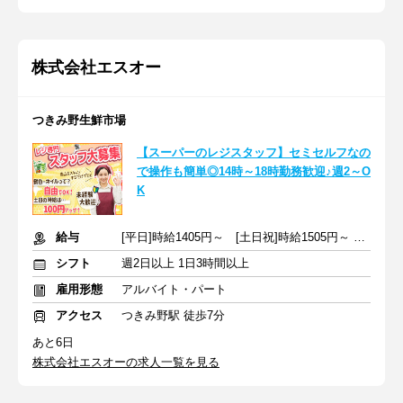
株式会社エスオー
つきみ野生鮮市場
【スーパーのレジスタッフ】セミセルフなの
で操作も簡単◎14時～18時勤務歓迎♪週2～O
K
給与
[平日]時給1405円～ [土日祝]時給1505円～ ＋交通費全額支給
シフト
週2日以上 1日3時間以上
雇用形態
アルバイト・パート
アクセス
つきみ野駅 徒歩7分
あと6日
株式会社エスオーの求人一覧を見る