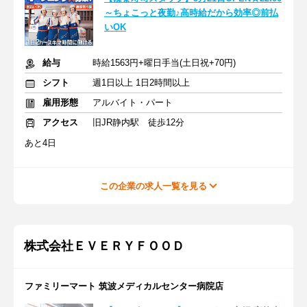
～ちょこっと夜勤♪高時給だから効率◎前払
いOK
給与
時給1563円+曜日手当(土日祝+70円)
シフト
週1日以上 1日2時間以上
雇用形態
アルバイト・パート
アクセス
旧JR静内駅 徒歩12分
あと4日
この企業の求人一覧を見る
株式会社ＥＶＥＲＹＦＯＯＤ
ファミリーマート 筑波メディカルセンター病院店