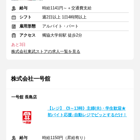
給与
時給1141円～＋交通費支給
シフト
週2日以上 1日4時間以上
雇用形態
アルバイト・パート
アクセス
獨協大学前駅 徒歩2分
あと3日
株式会社東武ストアの求人一覧を見る
株式会社一号舘
一号舘 長島店
【レジ】《9～13時》主婦(夫)・学生歓迎★
初バイト応援♪自動レジでピッとするだけ！
給与
時給1150円（昇給有り）