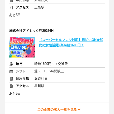
アクセス
三条駅
あと5日
株式会社アドミック/Y20266H
【スーパーセルフレジ対応】日払いOK★50
代の女性活躍♪高時給1600円！
給与
時給1600円～ +交通費
シフト
週5日 1日5時間以上
雇用形態
派遣社員
アクセス
星川駅
あと5日
この企業の求人一覧を見る