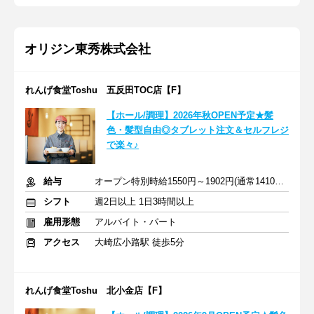
オリジン東秀株式会社
れんげ食堂Toshu 五反田TOC店【F】
【ホール/調理】2026年秋OPEN予定★髪
色・髪型自由◎タブレット注文＆セルフレジ
で楽々♪
給与
オープン特別時給1550円～1902円(通常1410円)※一律加給・手当含
シフト
週2日以上 1日3時間以上
雇用形態
アルバイト・パート
アクセス
大崎広小路駅 徒歩5分
れんげ食堂Toshu 北小金店【F】