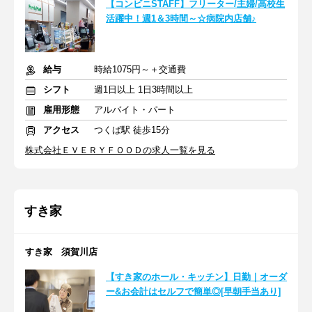
【コンビニSTAFF】フリーター/主婦/高校生
活躍中！週1＆3時間～☆病院内店舗♪
給与
時給1075円～＋交通費
シフト
週1日以上 1日3時間以上
雇用形態
アルバイト・パート
アクセス
つくば駅 徒歩15分
株式会社ＥＶＥＲＹＦＯＯＤの求人一覧を見る
すき家
すき家 須賀川店
【すき家のホール・キッチン】日勤｜オーダ
ー&お会計はセルフで簡単◎[早朝手当あり]