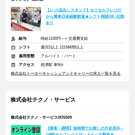
【レジ/品出しスタッフ】セミセルフレジだ
から簡単◎未経験歓迎★シフト相談OK♪社割
あり
給与
時給1100円～+ 交通費支給
シフト
週3日以上 1日5時間以上
雇用形態
アルバイト・パート
アクセス
焼津駅 車9分
株式会社トーホーキャッシュアンドキャリーの求人一覧を見る
株式会社テクノ・サービス
株式会社テクノ・サービス/876509
【接客・調理】短時間でお探しの方必見[8－
14時]セルフレジとサンドイッチ製造★