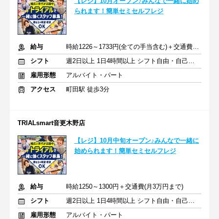
【レジ】10月オープン♪みんなで一緒に始め
られます！簡単セミセルフレジ
給与
時給1226～1733円(全ての手当含む)＋交通費(月3万円まで)
シフト
週2日以上 1日4時間以上 シフト自由・自己申告
雇用形態
アルバイト・パート
アクセス
町田駅 徒歩3分
TRIALsmart音更木野店
【レジ】10月中旬オープン♪みんなで一緒に
始められます！簡単セミセルフレジ
給与
時給1250～1300円＋交通費(月3万円まで)
シフト
週2日以上 1日4時間以上 シフト自由・自己申告
雇用形態
アルバイト・パート