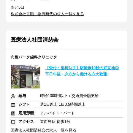
あと5日
株式会社貴順 物流時代の求人一覧を見る
医療法人社団清慈会
向島パーク歯科クリニック
【受付・歯科助手】駅徒歩10秒の好立地◎
平日午後・夕方から働ける方大歓迎♪
給与
時給1300円以上＋交通費全額支給
シフト
週1日以上 1日3.5時間以上
雇用形態
アルバイト・パート
アクセス
東向島駅 徒歩1分
医療法人社団清慈会の求人一覧を見る