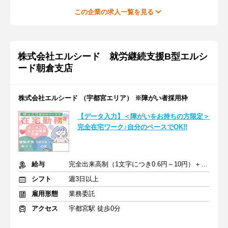
この企業の求人一覧を見る
株式会社エルシード 就労継続支援B型エルシ
ード朝倉支店
株式会社エルシード （宇都宮エリア） ※障がい者採用枠
【データ入力】＜障がいをお持ちの方限定＞
完全在宅ワーク♪自分のペースでOK!!
給与
完全出来高制（1文字につき0.6円～10円）＋皆勤手当
シフト
週3日以上
雇用形態
業務委託
アクセス
宇都宮駅 徒歩0分