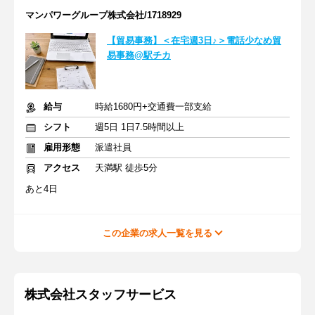
マンパワーグループ株式会社/1718929
【貿易事務】＜在宅週3日♪＞電話少なめ貿
易事務@駅チカ
給与
時給1680円+交通費一部支給
シフト
週5日 1日7.5時間以上
雇用形態
派遣社員
アクセス
天満駅 徒歩5分
あと4日
この企業の求人一覧を見る
株式会社スタッフサービス