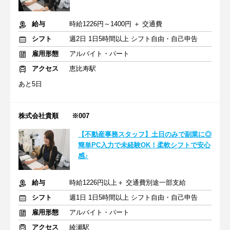
給与
時給1226円～1400円 ＋ 交通費
シフト
週2日 1日5時間以上 シフト自由・自己申告
雇用形態
アルバイト・パート
アクセス
恵比寿駅
あと5日
株式会社貴順 ※007
【不動産事務スタッフ】土日のみで副業に◎
簡単PC入力で未経験OK！柔軟シフトで安心
感♪
給与
時給1226円以上＋ 交通費別途一部支給
シフト
週1日 1日5時間以上 シフト自由・自己申告
雇用形態
アルバイト・パート
アクセス
綾瀬駅