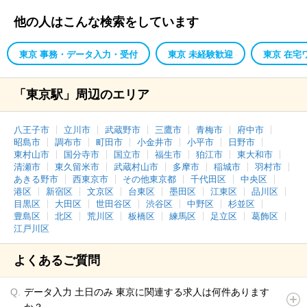
他の人はこんな検索をしています
東京 事務・データ入力・受付
東京 未経験歓迎
東京 在宅
「東京駅」周辺のエリア
八王子市
立川市
武蔵野市
三鷹市
青梅市
府中市
昭島市
調布市
町田市
小金井市
小平市
日野市
東村山市
国分寺市
国立市
福生市
狛江市
東大和市
清瀬市
東久留米市
武蔵村山市
多摩市
稲城市
羽村市
あきる野市
西東京市
その他東京都
千代田区
中央区
港区
新宿区
文京区
台東区
墨田区
江東区
品川区
目黒区
大田区
世田谷区
渋谷区
中野区
杉並区
豊島区
北区
荒川区
板橋区
練馬区
足立区
葛飾区
江戸川区
よくあるご質問
データ入力 土日のみ 東京に関連する求人は何件あります