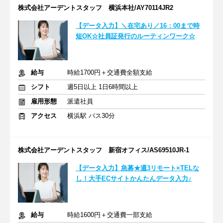
株式会社アーデントスタッフ 横浜本社/AY70114JR2
【データ入力】＼在宅あり／16：00まで時
短OK☆社員証発行のルーティンワーク☆
給与
時給1700円＋交通費全額支給
シフト
週5日以上 1日6時間以上
雇用形態
派遣社員
アクセス
横浜駅 バス30分
株式会社アーデントスタッフ 新宿オフィス/AS69510JR-1
【データ入力】急募★週3リモート×TELな
し！大手ECサイトかんたんデータ入力♪
給与
時給1600円＋交通費一部支給