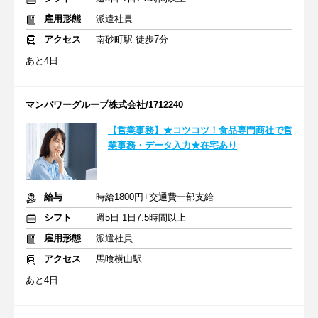
雇用形態
派遣社員
アクセス
南砂町駅 徒歩7分
あと4日
マンパワーグループ株式会社/1712240
【営業事務】★コツコツ！食品専門商社で営
業事務・データ入力★在宅あり
給与
時給1800円+交通費一部支給
シフト
週5日 1日7.5時間以上
雇用形態
派遣社員
アクセス
馬喰横山駅
あと4日