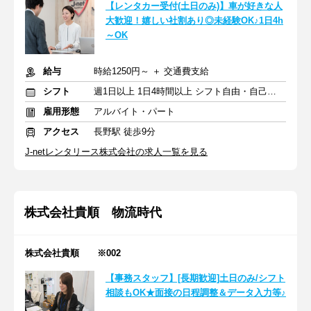
【レンタカー受付(土日のみ)】車が好きな人
大歓迎！嬉しい社割あり◎未経験OK♪1日4h
～OK
給与
時給1250円～ ＋ 交通費支給
シフト
週1日以上 1日4時間以上 シフト自由・自己申告
雇用形態
アルバイト・パート
アクセス
長野駅 徒歩9分
J-netレンタリース株式会社の求人一覧を見る
株式会社貴順 物流時代
株式会社貴順 ※002
【事務スタッフ】[長期歓迎]土日のみ/シフト
相談もOK★面接の日程調整＆データ入力等♪