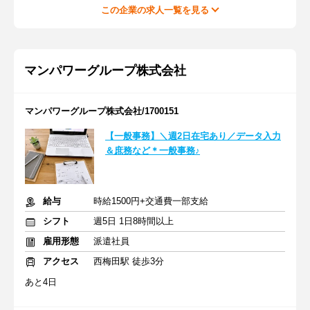
この企業の求人一覧を見る
マンパワーグループ株式会社
マンパワーグループ株式会社/1700151
【一般事務】＼週2日在宅あり／データ入力
＆庶務など＊一般事務♪
給与
時給1500円+交通費一部支給
シフト
週5日 1日8時間以上
雇用形態
派遣社員
アクセス
西梅田駅 徒歩3分
あと4日