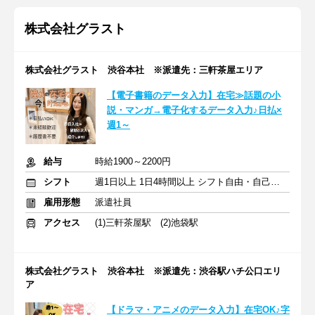
株式会社グラスト
株式会社グラスト 渋谷本社 ※派遣先：三軒茶屋エリア
【電子書籍のデータ入力】在宅≫話題の小
説・マンガ→電子化するデータ入力♪日払×
週1～
給与
時給1900～2200円
シフト
週1日以上 1日4時間以上 シフト自由・自己申告
雇用形態
派遣社員
アクセス
(1)三軒茶屋駅 (2)池袋駅
株式会社グラスト 渋谷本社 ※派遣先：渋谷駅ハチ公口エリ
ア
【ドラマ・アニメのデータ入力】在宅OK♪字