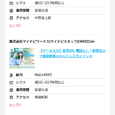
シフト
週5日 1日7時間以上
雇用形態
派遣社員
アクセス
中野坂上駅
あと3日
株式会社マイナビワークス(マイナビスタッフ)/344331Jm
【データ入力】在宅OK♪電話なし＊財団法人
で単語検索＆かんたん入力メイン☆
給与
時給1400円
シフト
週5日 1日7時間以上
雇用形態
派遣社員
アクセス
東陽町駅
あと3日