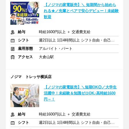
【ノジマの家電販売】＼ 短期間から始めら
れる★／先輩とペアで安心デビュー！未経験
歓迎
給与
時給1600円以上 ＋ 交通費支給
シフト
週2日以上 1日4時間以上 シフト自由・自己申告
雇用形態
アルバイト・パート
アクセス
大倉山駅
ノジマ トレッサ横浜店
【ノジマの家電販売】＼短期OK◎／大学生
活躍中！未経験＆知識ゼロOK♪高時給1600
円～！
給与
時給1600円以上 ＋ 交通費支給
シフト
週2日以上 1日4時間以上 シフト自由・自己申告