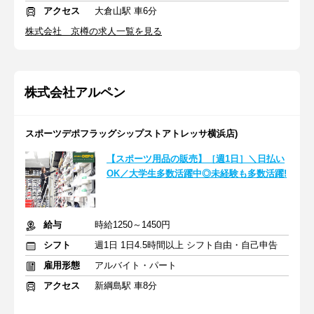
アクセス
大倉山駅 車6分
株式会社 京樽の求人一覧を見る
株式会社アルペン
スポーツデポフラッグシップストアトレッサ横浜店)
【スポーツ用品の販売】［週1日］＼日払い
OK／大学生多数活躍中◎未経験も多数活躍!
給与
時給1250～1450円
シフト
週1日 1日4.5時間以上 シフト自由・自己申告
雇用形態
アルバイト・パート
アクセス
新綱島駅 車8分