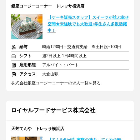
銀座コージーコーナー トレッサ横浜店
【ケーキ販売スタッフ】スイーツが並ぶ幸せ
空間★未経験でも大歓迎♪学生さん多数活躍
中！
給与
時給1230円＋交通費支給 ※土日祝+100円
シフト
週2日以上 1日4時間以上
雇用形態
アルバイト・パート
アクセス
大倉山駅
株式会社銀座コージーコーナーの求人一覧を見る
ロイヤルフードサービス株式会社
天丼てんや トレッサ横浜店
【てんやStaff】家庭の味を、てんやの味