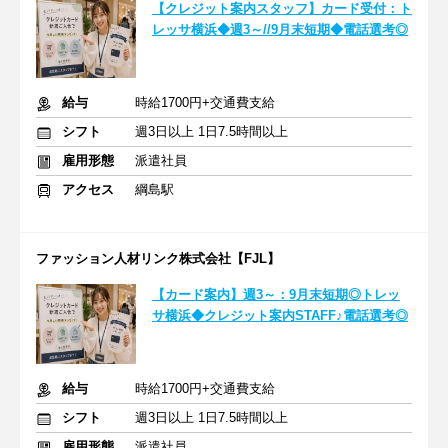
【クレジット案内スタッフ】カード受付：ト
レッサ横浜◆週3～//9月末短期◆電話選考◎
給与
時給1700円+交通費支給
シフト
週3日以上 1日7.5時間以上
雇用形態
派遣社員
アクセス
綱島駅
ファッション人材リンク株式会社【FJL】
【カード案内】週3～：9月末短期◎トレッ
サ横浜◆クレジット案内STAFF♪電話選考◎
給与
時給1700円+交通費支給
シフト
週3日以上 1日7.5時間以上
雇用形態
派遣社員