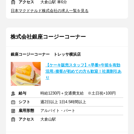
アクセス
大倉山駅 車6分
日本マクドナルド株式会社の求人一覧を見る
株式会社銀座コージーコーナー
銀座コージーコーナー トレッサ横浜店
【ケーキ販売スタッフ】<早番>午前を有効
活用♪接客が初めての方も歓迎！社員割引あ
り
給与
時給1230円＋交通費支給 ※土日祝+100円
シフト
週2日以上 1日4.5時間以上
雇用形態
アルバイト・パート
アクセス
大倉山駅