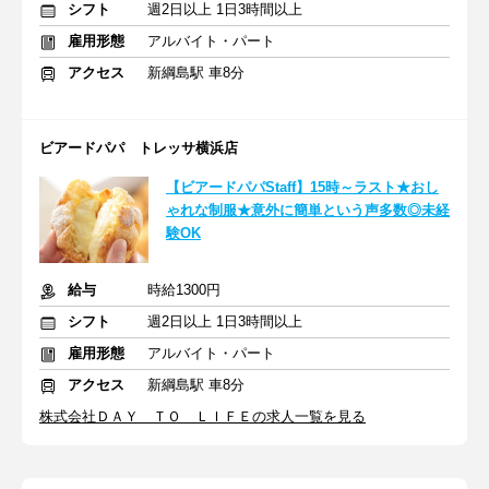
シフト
週2日以上 1日3時間以上
雇用形態
アルバイト・パート
アクセス
新綱島駅 車8分
ビアードパパ トレッサ横浜店
【ビアードパパStaff】15時～ラスト★おし
ゃれな制服★意外に簡単という声多数◎未経
験OK
給与
時給1300円
シフト
週2日以上 1日3時間以上
雇用形態
アルバイト・パート
アクセス
新綱島駅 車8分
株式会社ＤＡＹ ＴＯ ＬＩＦＥの求人一覧を見る