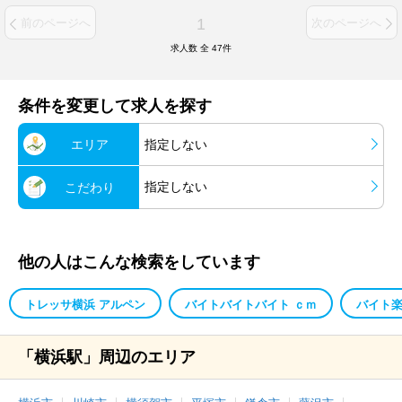
1
前のページへ
次のページへ
求人数 全
47
件
条件を変更して求人を探す
エリア
指定しない
指定しない
こだわり
他の人はこんな検索をしています
トレッサ横浜 アルペン
バイトバイトバイト ｃｍ
バイト
「横浜駅」周辺のエリア