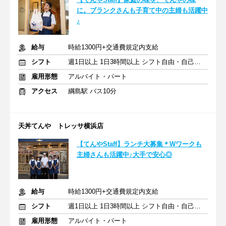
に。ブランクさんも子育て中の主婦も活躍中
♪
給与
時給1300円+交通費規定内支給
シフト
週1日以上 1日3時間以上 シフト自由・自己申告
雇用形態
アルバイト・パート
アクセス
綱島駅 バス10分
天丼てんや トレッサ横浜店
【てんやStaff】ランチ大募集＊Wワークも
主婦さんも活躍中♪大手で安心◎
給与
時給1300円+交通費規定内支給
シフト
週1日以上 1日3時間以上 シフト自由・自己申告
雇用形態
アルバイト・パート