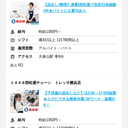
【品出し/整理】遅番|西松屋で安定◎未経験
OK★バイトにも賞与あり
給与
時給1300円～
シフト
週4日以上 1日7時間以上
雇用形態
アルバイト・パート
アクセス
大倉山駅 車9分
あと4日
１４４８西松屋チェーン トレッサ横浜店
【子供服の品出しなど】[12:00～17:00]短期
★スグにできる簡単作業♪Wワーク・副業O
K！
給与
時給1350円～