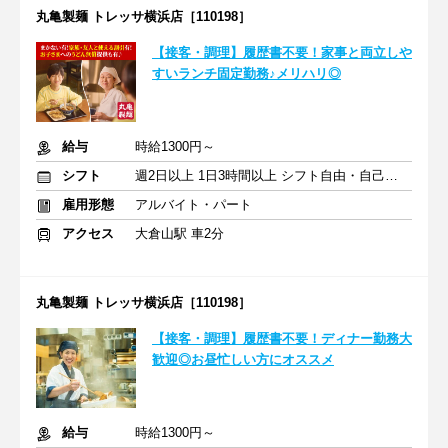
丸亀製麺 トレッサ横浜店［110198］
【接客・調理】履歴書不要！家事と両立しや
すいランチ固定勤務♪メリハリ◎
給与
時給1300円～
シフト
週2日以上 1日3時間以上 シフト自由・自己申告
雇用形態
アルバイト・パート
アクセス
大倉山駅 車2分
丸亀製麺 トレッサ横浜店［110198］
【接客・調理】履歴書不要！ディナー勤務大
歓迎◎お昼忙しい方にオススメ
給与
時給1300円～