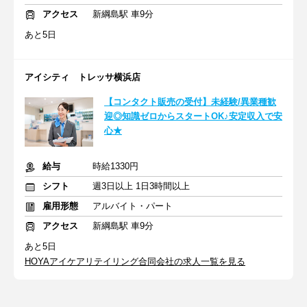
アクセス
新綱島駅 車9分
あと5日
アイシティ トレッサ横浜店
【コンタクト販売の受付】未経験/異業種歓
迎◎知識ゼロからスタートOK♪安定収入で安
心★
給与
時給1330円
シフト
週3日以上 1日3時間以上
雇用形態
アルバイト・パート
アクセス
新綱島駅 車9分
あと5日
HOYAアイケアリテイリング合同会社の求人一覧を見る