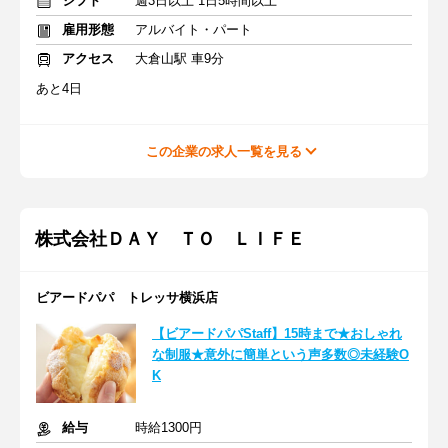
シフト
週3日以上 1日5時間以上
雇用形態
アルバイト・パート
アクセス
大倉山駅 車9分
あと4日
この企業の求人一覧を見る
株式会社ＤＡＹ ＴＯ ＬＩＦＥ
ビアードパパ トレッサ横浜店
【ビアードパパStaff】15時まで★おしゃれ
な制服★意外に簡単という声多数◎未経験O
K
給与
時給1300円