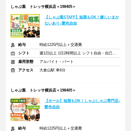
しゃぶ葉 トレッサ横浜店＜198405＞
【しゃぶ葉STAFF】短期もOK！嬉しいまか
ないあり♪髪色自由
給与
時給1225円以上＋交通費
シフト
週1日以上 1日2時間以上 シフト自由・自己申告
雇用形態
アルバイト・パート
アクセス
大倉山駅 車6分
しゃぶ葉 トレッサ横浜店＜198405＞
【ホール】短期もOK！しゃぶしゃぶ専門店♪
髪色自由
給与
時給1225円以上＋交通費