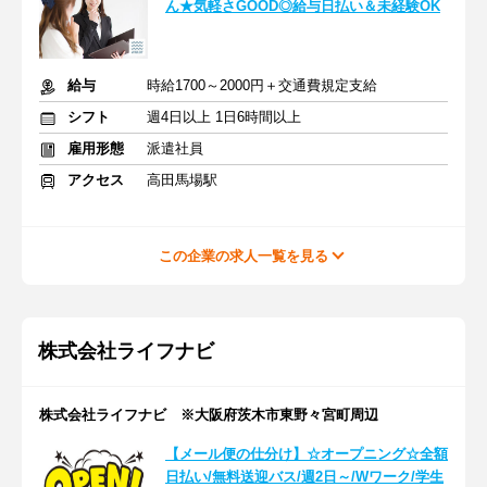
ん★気軽さGOOD◎給与日払い＆未経験OK
給与
時給1700～2000円＋交通費規定支給
シフト
週4日以上 1日6時間以上
雇用形態
派遣社員
アクセス
高田馬場駅
この企業の求人一覧を見る
株式会社ライフナビ
株式会社ライフナビ ※大阪府茨木市東野々宮町周辺
【メール便の仕分け】☆オープニング☆全額
日払い/無料送迎バス/週2日～/Wワーク/学生