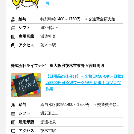
可
給与
特別時給1400～1750円 ＋交通費全額支給
シフト
週2日以上
雇用形態
派遣社員
アクセス
茨木市駅
株式会社ライフナビ ※大阪府茨木市東野々宮町周辺
【日用品の仕分け】＜全額日払いOK＞日収1
万3300円可☆Wワーク/学生活躍！コツコツ
作業
給与
給与 特別時給1400～1750円 ＋交通費全額支給
シフト
週2日以上
雇用形態
派遣社員
アクセス
茨木市駅