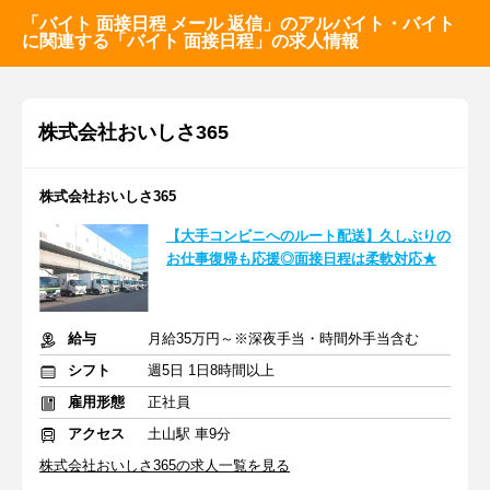
「バイト 面接日程 メール 返信」のアルバイト・バイト
に関連する「バイト 面接日程」の求人情報
株式会社おいしさ365
株式会社おいしさ365
【大手コンビニへのルート配送】久しぶりの
お仕事復帰も応援◎面接日程は柔軟対応★
給与
月給35万円～※深夜手当・時間外手当含む
シフト
週5日 1日8時間以上
雇用形態
正社員
アクセス
土山駅 車9分
株式会社おいしさ365の求人一覧を見る