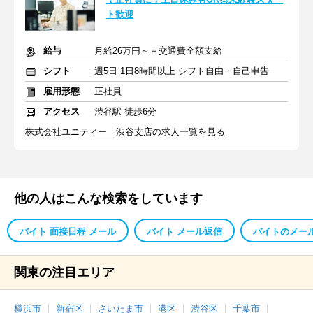
ト歓迎
給与
月給26万円～＋交通費全額支給
シフト
週5日 1日8時間以上 シフト自由・自己申告
雇用形態
正社員
アクセス
渋谷駅 徒歩6分
株式会社ユニティー 渋谷支店の求人一覧を見る
他の人はこんな検索をしています
バイト 面接日程 メール
バイト メール返信
バイトのメール
関東の注目エリア
横浜市
新宿区
さいたま市
港区
渋谷区
千葉市