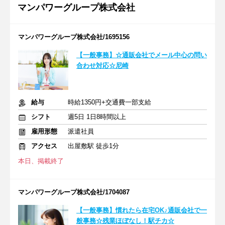
マンパワーグループ株式会社
マンパワーグループ株式会社/1695156
【一般事務】☆通販会社でメール中心の問い
合わせ対応☆尼崎
給与
時給1350円+交通費一部支給
シフト
週5日 1日8時間以上
雇用形態
派遣社員
アクセス
出屋敷駅 徒歩1分
本日、掲載終了
マンパワーグループ株式会社/1704087
【一般事務】慣れたら在宅OK♪通販会社で一
般事務☆残業ほぼなし！駅チカ☆