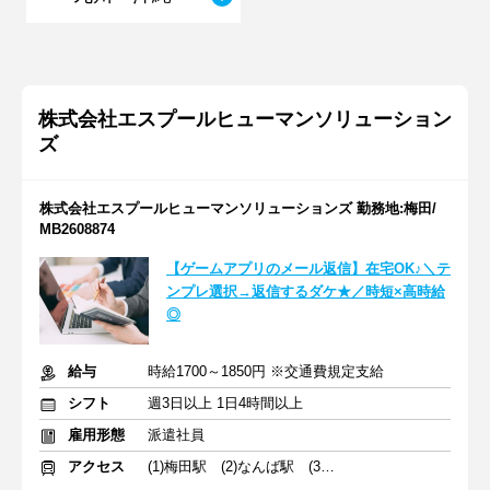
株式会社エスプールヒューマンソリューション
ズ
株式会社エスプールヒューマンソリューションズ 勤務地:梅田/
MB2608874
【ゲームアプリのメール返信】在宅OK♪＼テ
ンプレ選択→返信するダケ★／時短×高時給
◎
給与
時給1700～1850円 ※交通費規定支給
シフト
週3日以上 1日4時間以上
雇用形態
派遣社員
アクセス
(1)梅田駅 (2)なんば駅 (3)天王寺駅