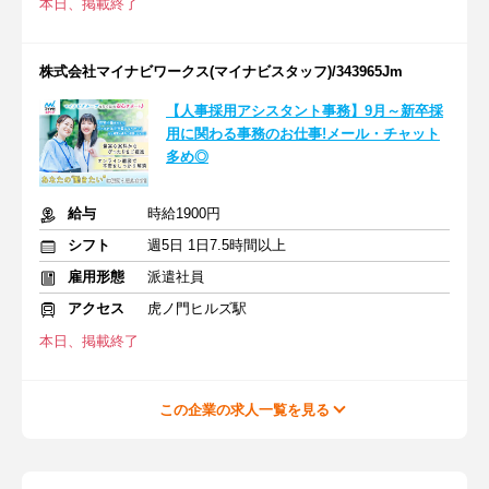
本日、掲載終了
株式会社マイナビワークス(マイナビスタッフ)/343965Jm
【人事採用アシスタント事務】9月～新卒採
用に関わる事務のお仕事!メール・チャット
多め◎
給与
時給1900円
シフト
週5日 1日7.5時間以上
雇用形態
派遣社員
アクセス
虎ノ門ヒルズ駅
本日、掲載終了
この企業の求人一覧を見る