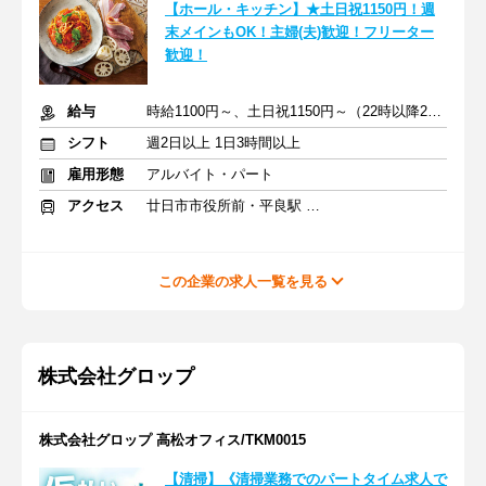
【ホール・キッチン】★土日祝1150円！週
末メインもOK！主婦(夫)歓迎！フリーター
歓迎！
給与
時給1100円～、土日祝1150円～（22時以降25％UP）
シフト
週2日以上 1日3時間以上
雇用形態
アルバイト・パート
アクセス
廿日市市役所前・平良駅 徒歩6分
この企業の求人一覧を見る
株式会社グロップ
株式会社グロップ 高松オフィス/TKM0015
【清掃】《清掃業務でのパートタイム求人で