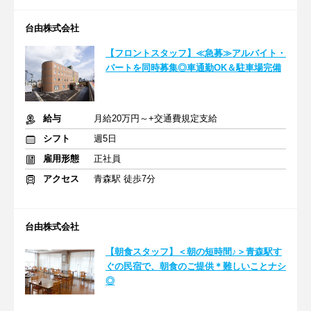
台由株式会社
【フロントスタッフ】≪急募≫アルバイト・
パートを同時募集◎車通勤OK＆駐車場完備
給与
月給20万円～+交通費規定支給
シフト
週5日
雇用形態
正社員
アクセス
青森駅 徒歩7分
台由株式会社
【朝食スタッフ】＜朝の短時間♪＞青森駅す
ぐの民宿で、朝食のご提供＊難しいことナシ
◎