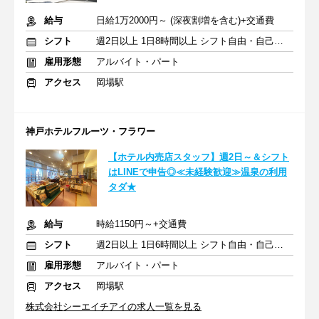
給与
日給1万2000円～ (深夜割増を含む)+交通費
シフト
週2日以上 1日8時間以上 シフト自由・自己申告
雇用形態
アルバイト・パート
アクセス
岡場駅
神戸ホテルフルーツ・フラワー
【ホテル内売店スタッフ】週2日～＆シフト
はLINEで申告◎≪未経験歓迎≫温泉の利用
タダ★
給与
時給1150円～+交通費
シフト
週2日以上 1日6時間以上 シフト自由・自己申告
雇用形態
アルバイト・パート
アクセス
岡場駅
株式会社シーエイチアイの求人一覧を見る