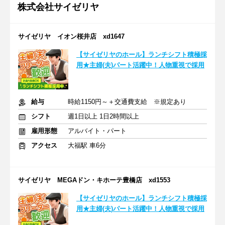
株式会社サイゼリヤ
サイゼリヤ イオン桜井店 xd1647
【サイゼリヤのホール】ランチシフト積極採
用★主婦(夫)パート活躍中！人物重視で採用
給与
時給1150円～＋交通費支給 ※規定あり
シフト
週1日以上 1日2時間以上
雇用形態
アルバイト・パート
アクセス
大福駅 車6分
サイゼリヤ MEGAドン・キホーテ豊橋店 xd1553
【サイゼリヤのホール】ランチシフト積極採
用★主婦(夫)パート活躍中！人物重視で採用