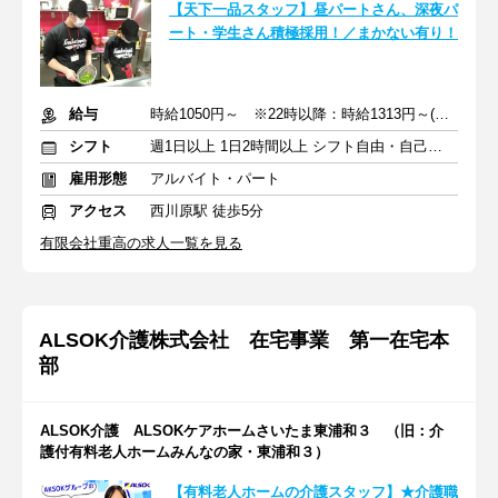
【天下一品スタッフ】昼パートさん、深夜パ
ート・学生さん積極採用！／まかない有り！
給与
時給1050円～ ※22時以降：時給1313円～(深夜手当含む)
シフト
週1日以上 1日2時間以上 シフト自由・自己申告
雇用形態
アルバイト・パート
アクセス
西川原駅 徒歩5分
有限会社重高の求人一覧を見る
ALSOK介護株式会社 在宅事業 第一在宅本
部
ALSOK介護 ALSOKケアホームさいたま東浦和３ （旧：介
護付有料老人ホームみんなの家・東浦和３）
【有料老人ホームの介護スタッフ】★介護職