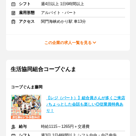
シフト
週4日以上 1日6時間以上
雇用形態
アルバイト・パート
アクセス
関門海峡めかり駅 車13分
この企業の求人一覧を見る
生活協同組合コープぐんま
コープぐんま藤岡
【レジ（パート）】組合員さんが多くご来店
♪ちょっとした会話も楽しい◎従業員特典あ
り！
給与
時給1115～1265円＋交通費
シフト
週3日 1日4時間以上 シフト自由・自己申告