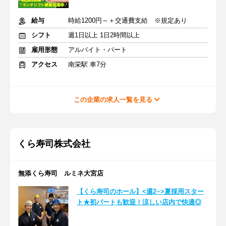
給与
時給1200円～＋交通費支給 ※規定あり
シフト
週1日以上 1日2時間以上
雇用形態
アルバイト・パート
アクセス
南栄駅 車7分
この企業の求人一覧を見る
くら寿司株式会社
無添くら寿司 ルミネ大宮店
【くら寿司のホール】<週2~>夏採用スター
ト★初パートも歓迎！涼しい店内で快適◎