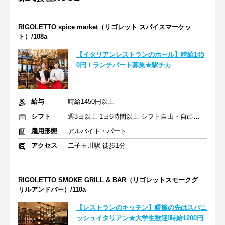
RIGOLETTO spice market（リゴレット スパイスマーケッ
ト）/108a
【イタリアンレストランのホール】時給145
0円！ランチパート募集★駅チカ
給与
時給1450円以上
シフト
週3日以上 1日6時間以上 シフト自由・自己申告
雇用形態
アルバイト・パート
アクセス
二子玉川駅 徒歩1分
RIGOLETTO SMOKE GRILL & BAR（リゴレットスモークグ
リルアンドバー）/110a
【レストランのキッチン】暖簾の先はスパニ
ッシュイタリアン★大学生歓迎!時給1200円