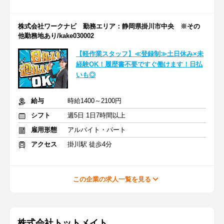
株式会社ワークナビ 勤務エリア：静岡県掛川市中央 ※その
他勤務地あり/kake030002
【軽作業スタッフ】≪登録制≫土日休み×未
経験OK！履歴書不要ですぐ働けます！日払
いも◎
給与
時給1400～2100円
シフト
週5日 1日7時間以上
雇用形態
アルバイト・パート
アクセス
掛川駅 徒歩4分
この企業の求人一覧を見る
株式会社トットメイト