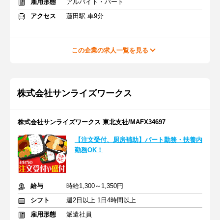
雇用形態
アルバイト・パート
アクセス
蓮田駅 車9分
この企業の求人一覧を見る
株式会社サンライズワークス
株式会社サンライズワークス 東北支社/MAFX34697
【注文受付、厨房補助】パート勤務・扶養内
勤務OK！
給与
時給1,300～1,350円
シフト
週2日以上 1日4時間以上
雇用形態
派遣社員