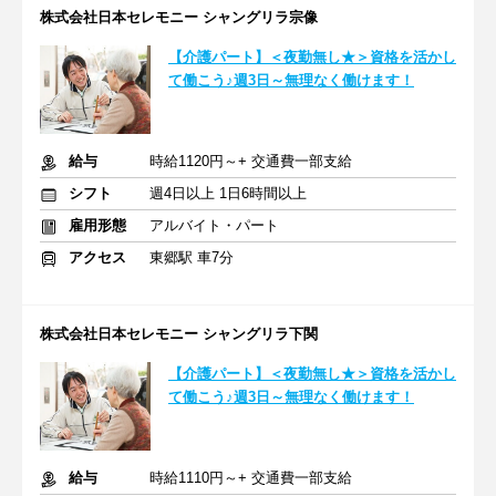
株式会社日本セレモニー シャングリラ宗像
【介護パート】＜夜勤無し★＞資格を活かし
て働こう♪週3日～無理なく働けます！
給与
時給1120円～+ 交通費一部支給
シフト
週4日以上 1日6時間以上
雇用形態
アルバイト・パート
アクセス
東郷駅 車7分
株式会社日本セレモニー シャングリラ下関
【介護パート】＜夜勤無し★＞資格を活かし
て働こう♪週3日～無理なく働けます！
給与
時給1110円～+ 交通費一部支給