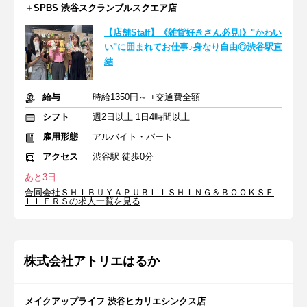
＋SPBS 渋谷スクランブルスクエア店
【店舗Staff】《雑貨好きさん必見!》"かわい
い"に囲まれてお仕事♪身なり自由◎渋谷駅直
結
給与
時給1350円～ +交通費全額
シフト
週2日以上 1日4時間以上
雇用形態
アルバイト・パート
アクセス
渋谷駅 徒歩0分
あと3日
合同会社ＳＨＩＢＵＹＡＰＵＢＬＩＳＨＩＮＧ＆ＢＯＯＫＳＥ
ＬＬＥＲＳの求人一覧を見る
株式会社アトリエはるか
メイクアップライフ 渋谷ヒカリエシンクス店