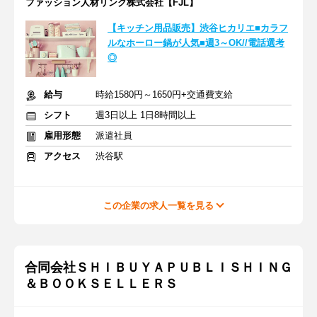
ファッション人材リンク株式会社【FJL】
【キッチン用品販売】渋谷ヒカリエ■カラフ
ルなホーロー鍋が人気■週3～OK//電話選考
◎
給与
時給1580円～1650円+交通費支給
シフト
週3日以上 1日8時間以上
雇用形態
派遣社員
アクセス
渋谷駅
この企業の求人一覧を見る
合同会社ＳＨＩＢＵＹＡＰＵＢＬＩＳＨＩＮＧ
＆ＢＯＯＫＳＥＬＬＥＲＳ