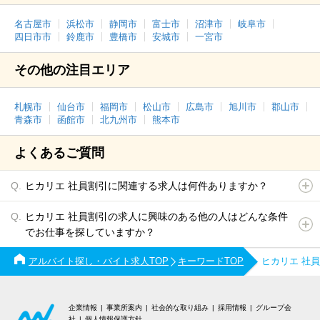
名古屋市
浜松市
静岡市
富士市
沼津市
岐阜市
四日市市
鈴鹿市
豊橋市
安城市
一宮市
その他の注目エリア
札幌市
仙台市
福岡市
松山市
広島市
旭川市
郡山市
青森市
函館市
北九州市
熊本市
よくあるご質問
ヒカリエ 社員割引に関連する求人は何件ありますか？
ヒカリエ 社員割引の求人に興味のある他の人はどんな条件
でお仕事を探していますか？
アルバイト探し・バイト求人TOP
キーワードTOP
ヒカリエ 社
企業情報
事業所案内
社会的な取り組み
採用情報
グループ会
社
個人情報保護方針