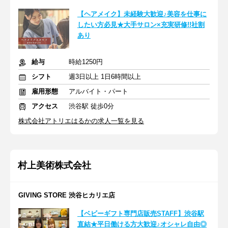
【ヘアメイク】未経験大歓迎♪美容を仕事に
したい方必見★大手サロン×充実研修!!社割
あり
給与
時給1250円
シフト
週3日以上 1日6時間以上
雇用形態
アルバイト・パート
アクセス
渋谷駅 徒歩0分
株式会社アトリエはるかの求人一覧を見る
村上美術株式会社
GIVING STORE 渋谷ヒカリエ店
【ベビーギフト専門店販売STAFF】渋谷駅
直結★平日働ける方大歓迎♪オシャレ自由◎