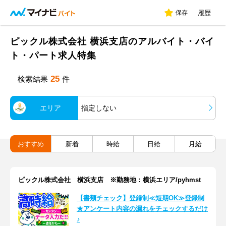
保存
履歴
ピックル株式会社 横浜支店のアルバイト・バイ
ト・パート求人特集
25
検索結果
件
エリア
指定しない
おすすめ
新着
時給
日給
月給
ピックル株式会社 横浜支店 ※勤務地：横浜エリア/pyhmst
【書類チェック】登録制≪短期OK≫登録制
★アンケート内容の漏れをチェックするだけ
♪