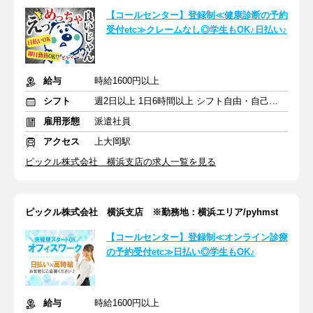
【コールセンター】登録制≪健康診断の予約
受付etc≫クレームなし◎学生もOK♪日払い♪
給与
時給1600円以上
シフト
週2日以上 1日6時間以上 シフト自由・自己申告
雇用形態
派遣社員
アクセス
上大岡駅
ピックル株式会社 横浜支店の求人一覧を見る
ピックル株式会社 横浜支店 ※勤務地：横浜エリア/pyhmst
【コールセンター】登録制≪オンライン診療
の予約受付etc≫日払い◎学生もOK♪
給与
時給1600円以上