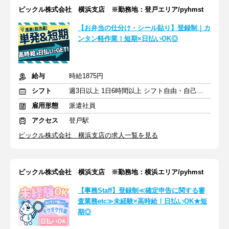
ピックル株式会社 横浜支店 ※勤務地：登戸エリア/pyhmst
【お弁当の仕分け・シール貼り】登録制｜カ
ンタン軽作業！短期×日払いOK◎
給与
時給1875円
シフト
週3日以上 1日6時間以上 シフト自由・自己申告
雇用形態
派遣社員
アクセス
登戸駅
ピックル株式会社 横浜支店の求人一覧を見る
ピックル株式会社 横浜支店 ※勤務地：横浜エリア/pyhmst
【事務Staff】登録制≪確定申告に関する審
査業務etc≫未経験×高時給！日払いOK★短
期◎