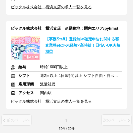
ピックル株式会社 横浜支店の求人一覧を見る
ピックル株式会社 横浜支店 ※勤務地：関内エリア/pyhmst
【事務Staff】登録制≪確定申告に関する審
査業務etc≫未経験×高時給！日払いOK★短
期◎
給与
時給1600円以上
シフト
週2日以上 1日6時間以上 シフト自由・自己申告
雇用形態
派遣社員
アクセス
関内駅
ピックル株式会社 横浜支店の求人一覧を見る
1
前のページへ
次のページへ
25
件
/
25
件