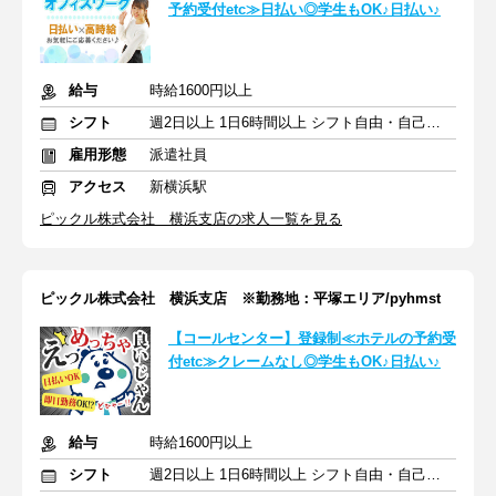
予約受付etc≫日払い◎学生もOK♪日払い♪
給与
時給1600円以上
シフト
週2日以上 1日6時間以上 シフト自由・自己申告
雇用形態
派遣社員
アクセス
新横浜駅
ピックル株式会社 横浜支店の求人一覧を見る
ピックル株式会社 横浜支店 ※勤務地：平塚エリア/pyhmst
【コールセンター】登録制≪ホテルの予約受
付etc≫クレームなし◎学生もOK♪日払い♪
給与
時給1600円以上
シフト
週2日以上 1日6時間以上 シフト自由・自己申告