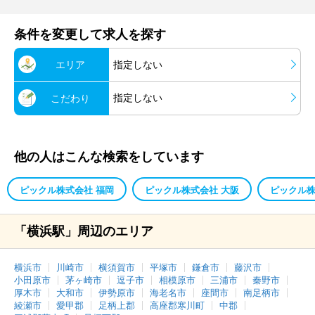
条件を変更して求人を探す
エリア
指定しない
指定しない
こだわり
他の人はこんな検索をしています
ピックル株式会社 福岡
ピックル株式会社 大阪
ピックル株
「横浜駅」周辺のエリア
横浜市
川崎市
横須賀市
平塚市
鎌倉市
藤沢市
小田原市
茅ヶ崎市
逗子市
相模原市
三浦市
秦野市
厚木市
大和市
伊勢原市
海老名市
座間市
南足柄市
綾瀬市
愛甲郡
足柄上郡
高座郡寒川町
中郡