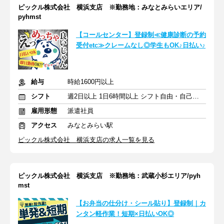
ピックル株式会社 横浜支店 ※勤務地：みなとみらいエリア/
pyhmst
【コールセンター】登録制≪健康診断の予約
受付etc≫クレームなし◎学生もOK♪日払い♪
給与
時給1600円以上
シフト
週2日以上 1日6時間以上 シフト自由・自己申告
雇用形態
派遣社員
アクセス
みなとみらい駅
ピックル株式会社 横浜支店の求人一覧を見る
ピックル株式会社 横浜支店 ※勤務地：武蔵小杉エリア/pyh
mst
【お弁当の仕分け・シール貼り】登録制｜カ
ンタン軽作業！短期×日払いOK◎