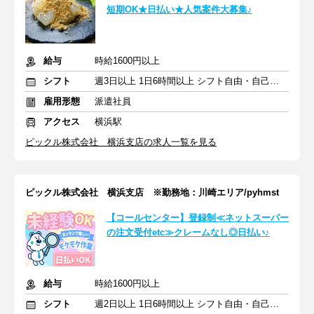
短期OK★日払い★人気案件大募集♪
給与
時給1600円以上
シフト
週3日以上 1日6時間以上 シフト自由・自己申告
雇用形態
派遣社員
アクセス
横浜駅
ピックル株式会社 横浜支店の求人一覧を見る
ピックル株式会社 横浜支店 ※勤務地：川崎エリア/pyhmst
【コールセンター】登録制≪ネットスーパー
の注文受付etc≫クレームなし◎日払い♪
給与
時給1600円以上
シフト
週2日以上 1日6時間以上 シフト自由・自己申告