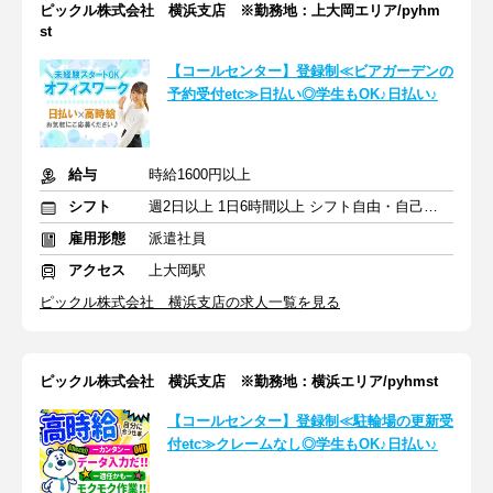
ピックル株式会社 横浜支店 ※勤務地：上大岡エリア/pyhm
st
【コールセンター】登録制≪ビアガーデンの
予約受付etc≫日払い◎学生もOK♪日払い♪
給与
時給1600円以上
シフト
週2日以上 1日6時間以上 シフト自由・自己申告
雇用形態
派遣社員
アクセス
上大岡駅
ピックル株式会社 横浜支店の求人一覧を見る
ピックル株式会社 横浜支店 ※勤務地：横浜エリア/pyhmst
【コールセンター】登録制≪駐輪場の更新受
付etc≫クレームなし◎学生もOK♪日払い♪